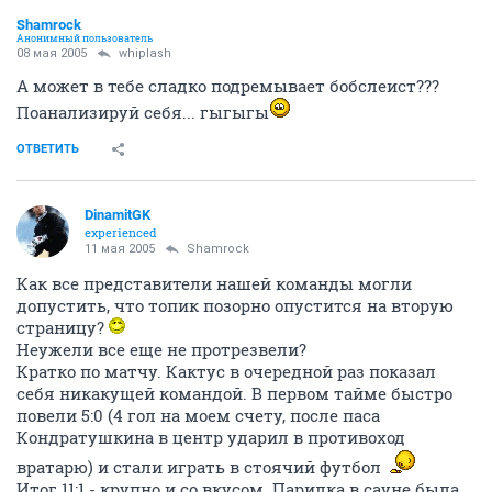
Shamrock
Анонимный пользователь
08 мая 2005
whiplash
А может в тебе сладко подремывает бобслеист???
Поанализируй себя... гыгыгы
ОТВЕТИТЬ
DinamitGK
experienced
11 мая 2005
Shamrock
Как все представители нашей команды могли
допустить, что топик позорно опустится на вторую
страницу?
Неужели все еще не протрезвели?
Кратко по матчу. Кактус в очередной раз показал
себя никакущей командой. В первом тайме быстро
повели 5:0 (4 гол на моем счету, после паса
Кондратушкина в центр ударил в противоход
вратарю) и стали играть в стоячий футбол
Итог 11:1 - крупно и со вкусом. Парилка в сауне была