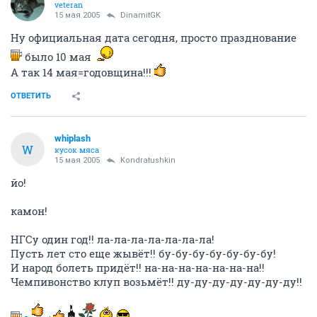
veteran
15 мая 2005
DinamitGK
Ну официальная дата сегодня, просто празднование
было 10 мая
А так 14 мая=годовщина!!!
ОТВЕТИТЬ
whiplash
W
кусок мяса
15 мая 2005
Kondratushkin
йо!
камон!
НГСу один год!! ла-ла-ла-ла-ла-ла-ла!
Пусть лет сто еще жывёт!! бу-бу-бу-бу-бу-бу-бу!
И народ болеть придёт!! на-на-на-на-на-на-на!!
Чемпивонство клуп возьмёт!! ду-ду-ду-ду-ду-ду-ду!!