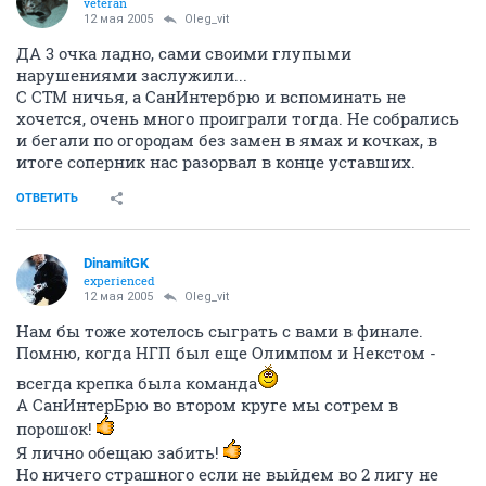
veteran
12 мая 2005
Oleg_vit
ДА 3 очка ладно, сами своими глупыми
нарушениями заслужили...
С СТМ ничья, а СанИнтербрю и вспоминать не
хочется, очень много проиграли тогда. Не собрались
и бегали по огородам без замен в ямах и кочках, в
итоге соперник нас разорвал в конце уставших.
ОТВЕТИТЬ
DinamitGK
experienced
12 мая 2005
Oleg_vit
Нам бы тоже хотелось сыграть с вами в финале.
Помню, когда НГП был еще Олимпом и Некстом -
всегда крепка была команда
А СанИнтерБрю во втором круге мы сотрем в
порошок!
Я лично обещаю забить!
Но ничего страшного если не выйдем во 2 лигу не