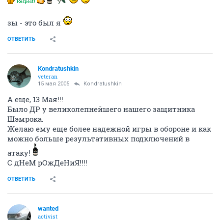
зы - это был я
ОТВЕТИТЬ
Kondratushkin
veteran
15 мая 2005
Kondratushkin
А еще, 13 Мая!!!
Было ДР у великолепнейшего нашего защитника
Шэмрока.
Желаю ему еще более надежной игры в обороне и как
можно больше результативных подключений в
атаку!
С дНеМ рОжДеНиЯ!!!!
ОТВЕТИТЬ
wanted
activist