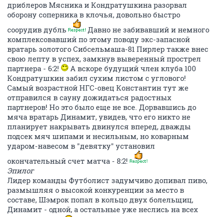
дриблеров Мясника и Кондратушкина разорвал
оборону соперника в клочья, довольно быстро
соорудив дубль
Давно не забивавший и немного
комплексовавший по этому поводу экс-запасной
вратарь золотого Сибсельмаша-81 Пирлер также внес
свою лепту в успех, замкнув выверенный прострел
партнера - 6:2!
А вскоре будущий член клуба 100
Кондратушкин забил сухим листом с углового!
Самый возрастной НГС-овец Константин тут же
отправился в сауну дожидаться радостных
партнеров! Но это было еще не все. Дорвавшись до
мяча вратарь Динамит, увидев, что его никто не
планирует накрывать двинулся вперед, дважды
подсек мяч шипами и несильным, но коварным
ударом-навесом в "девятку" установил
окончательный счет матча - 8:2!
Эпилог
Лидер команды Футболист задумчиво допивал пиво,
размышляя о высокой конкуренции за место в
составе, Шэмрок попал в кольцо двух болельщиц,
Динамит - одной, а остальные уже неслись на всех