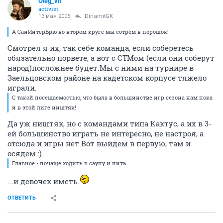
Oleg_vit
activist
13 мая 2005
DinamitGK
А СанИнтерБрю во втором круге мы сотрем в порошок!
Смотрел я их, так себе команда, если соберетесь
обязательно порвете, а вот с СТМом (если они соберут
народ)посложнее будет.Мы с ними на турнире в
Заельцовском районе на кадетском корпусе тяжело
играли.
С такой посещаемостью, что была в большинстве игр сезона нам пока
и в этой лиге ништяк!
Да уж ништяк, но с командами типа Кактус, а их в 3-
ей большинство играть не интересно, не настроя, а
отсюда и игры нет.Вот выйдем в первую, там и
осядем :).
Главное - почаще ходить в сауну и пить
...и девочек иметь.
ОТВЕТИТЬ