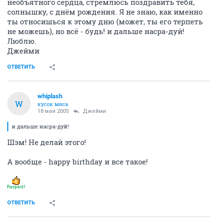
необъятного сердца, стремлюсь поздравить тебя,
солнышку, с днём рождения. Я не знаю, как именно
ты относишься к этому дню (может, ты его терпеть
не можешь), но всё - будь! и дальше насра-дуй!
Люблю.
Джейми
ОТВЕТИТЬ
whiplash
W
кусок мяса
18 мая 2005
Джейми
и дальше насра-дуй!
Шэм! Не делай этого!
А вообще - happy birthday и все такое!
ОТВЕТИТЬ