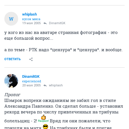
whiplash
W
кусок мяса
19 мая 2005
DinamitGK
у кого из нас на аватаре странная фотография - это
еще большой вопрос...
а по теме - РТК надо *цензура* и *цензура*. и вообще.
ОТВЕТИТЬ
DinamitGK
experienced
20 мая 2005
whiplash
Пролог
Шэмрок вопреки ожиданиям не забил гол в стиле
Александра Павленко. Он сделал больше - установил
рекорд вечера по числу привлеченных на трибуны
болельщиц - 2!
Вряд ли они пожалели, что
пришли на матч
На трибунах были и другие