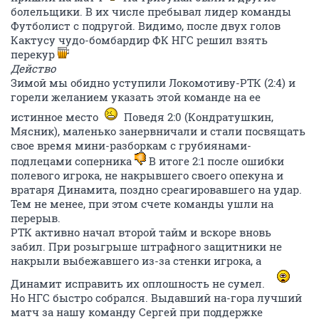
болельщики. В их числе пребывал лидер команды
Футболист с подругой. Видимо, после двух голов
Кактусу чудо-бомбардир ФК НГС решил взять
перекур
Действо
Зимой мы обидно уступили Локомотиву-РТК (2:4) и
горели желанием указать этой команде на ее
истинное место
Поведя 2:0 (Кондратушкин,
Мясник), маленько занервничали и стали посвящать
свое время мини-разборкам с грубиянами-
подлецами соперника
В итоге 2:1 после ошибки
полевого игрока, не накрывшего своего опекуна и
вратаря Динамита, поздно среагировавшего на удар.
Тем не менее, при этом счете команды ушли на
перерыв.
РТК активно начал второй тайм и вскоре вновь
забил. При розыгрыше штрафного защитники не
накрыли выбежавшего из-за стенки игрока, а
Динамит исправить их оплошность не сумел.
Но НГС быстро собрался. Выдавший на-гора лучший
матч за нашу команду Сергей при поддержке