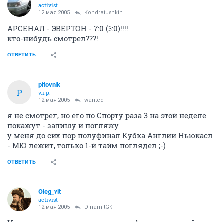
activist
12 мая 2005
Kondratushkin
АРСЕНАЛ - ЭВЕРТОН - 7:0 (3:0)!!!!
кто-нибудь смотрел???!
ОТВЕТИТЬ
pitovnik
P
v.i.p.
12 мая 2005
wanted
я не смотрел, но его по Спорту раза 3 на этой неделе
покажут - запишу и погляжу
у меня до сих пор полуфинал Кубка Англии Ньюкасл
- МЮ лежит, только 1-й тайм поглядел ;-)
ОТВЕТИТЬ
Oleg_vit
activist
12 мая 2005
DinamitGK