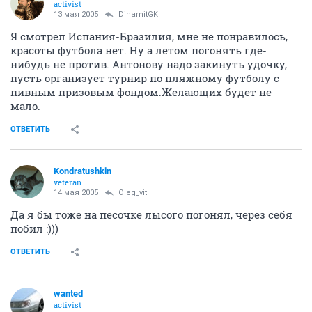
activist
13 мая 2005
DinamitGK
Я смотрел Испания-Бразилия, мне не понравилось,
красоты футбола нет. Ну а летом погонять где-
нибудь не против. Антонову надо закинуть удочку,
пусть организует турнир по пляжному футболу с
пивным призовым фондом.Желающих будет не
мало.
ОТВЕТИТЬ
Kondratushkin
veteran
14 мая 2005
Oleg_vit
Да я бы тоже на песочке лысого погонял, через себя
побил :)))
ОТВЕТИТЬ
wanted
activist