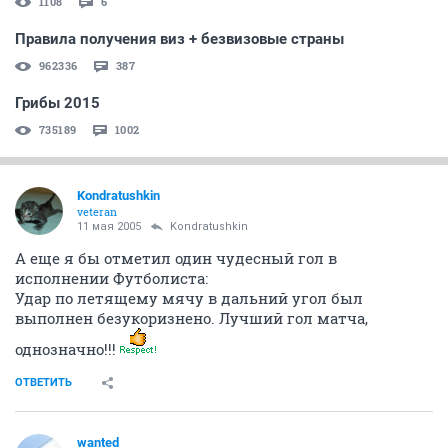
1108
6
Правила получения виз + безвизовые страны
962336
387
Грибы 2015
735189
1002
Kondratushkin
veteran
11 мая 2005
Kondratushkin
А еще я бы отметил один чудесный гол в
исполнении Футболиста:
Удар по летящему мячу в дальний угол был
выполнен безукоризнено. Лучший гол матча,
однозначно!!!
ОТВЕТИТЬ
wanted