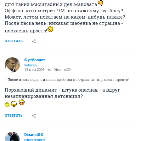
для таких масштабных дел маловата
Оффтоп: кто смотрит ЧМ по пляжному футболу?
Может, летом покатаем на каком-нибудь пляже?
После песка ведь, никакая щебенка не страшна -
порхаешь просто!
ОТВЕТИТЬ
Футболист
veteran
13 мая 2005
DinamitGK
После песка ведь, никакая щебенка не страшна - порхаешь просто!
Порхающий динамит - штука опасная - а вдруг
незапланированная детонация?
ОТВЕТИТЬ
DinamitGK
experienced