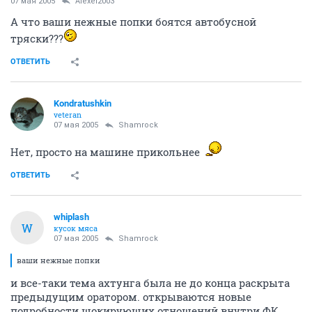
07 мая 2005
Alexei2003
А что ваши нежные попки боятся автобусной
тряски???
ОТВЕТИТЬ
Kondratushkin
veteran
07 мая 2005
Shamrock
Нет, просто на машине прикольнее
ОТВЕТИТЬ
whiplash
W
кусок мяса
07 мая 2005
Shamrock
ваши нежные попки
и все-таки тема ахтунга была не до конца раскрыта
предыдущим оратором. открываются новые
подробности шокирующих отношений внутри ФК