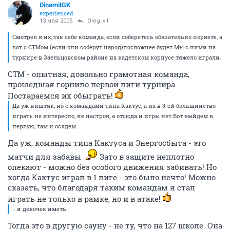
DinamitGK
experienced
13 мая 2005
Oleg_vit
Смотрел я их, так себе команда, если соберетесь обязательно порвете, а
вот с СТМом (если они соберут народ)посложнее будет.Мы с ними на
турнире в Заельцовском районе на кадетском корпусе тяжело играли.
СТМ - опытная, довольно грамотная команда,
прошедшая горнило первой лиги турнира.
Постараемся их обыграть!
Да уж ништяк, но с командами типа Кактус, а их в 3-ей большинство
играть не интересно, не настроя, а отсюда и игры нет.Вот выйдем в
первую, там и осядем .
Да уж, команды типа Кактуса и Энергосбыта - это
матчи для забавы
Зато в защите неплотно
опекают - можно без особого движения забивать! Но
когда Кактус играл в 1 лиге - это было нечто! Можно
сказать, что благодаря таким командам я стал
играть не только в рамке, но и в атаке!
...и девочек иметь.
Тогда это в другую сауну - не ту, что на 127 школе. Она