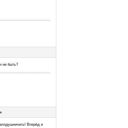
и не быть?
n
 малодушничать! Вперёд и