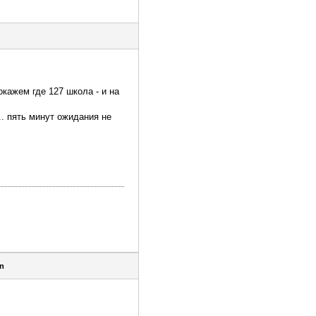
кажем где 127 школа - и на
.. пять минут ожидания не
n