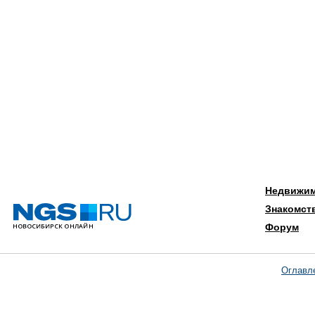
Недвижи
Знакомст
Форум
Оглавл