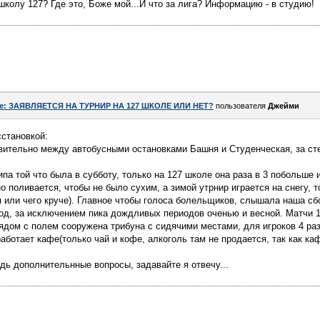
школу 127? Где это, Боже мой...И что за лига? Информацию - в студию!
e: ЗАЯВЛЯЕТСЯ НА ТУРНИР НА 127 ШКОЛЕ ИЛИ НЕТ?
пользователя
Джейми
сстановкой:
изительно между автобусными остановками Башня и Студенческая, за с
ипа той что была в субботу, только на 127 школе она раза в 3 побольше 
 поливается, чтобы не было сухим, а зимой утрнир играется на снегу, т
я или чего круче). Главное чтобы голоса болельщиков, слышала наша сб
год, за исключением пика дождливых периодов оченью и весной. Матчи 1
ядом с полем сооружена трибуна с сидячими местами, для игроков 4 ра
аботает кафе(только чай и кофе, алкоголь там не продается, так как ка
удь дополнительнные вопросы, задавайте я отвечу...