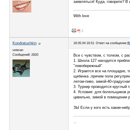
заявляться! Куда, говорите? В 
With love
Kondratushkin
18.05.04 16:51
Ответ на сообщение
R
veteran
Сообщений: 2820
Все с чувством, с толком, с ра
1. Школа 127 находится прибл
"левобережный".
2. Играется все на площадке, т
щебенка ,причем поле регулряно
летом-пиво, зимой-40-градусна
3. Турнир проводится круглый 
4. Условия: для болельщиков р
цивильно, зимой в помещении р
ЗЫ Если у кого есть какие-ниб
...