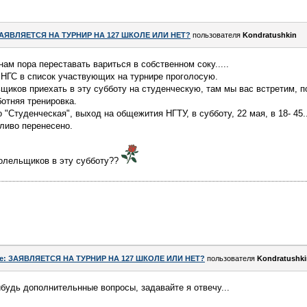
АЯВЛЯЕТСЯ НА ТУРНИР НА 127 ШКОЛЕ ИЛИ НЕТ?
пользователя
Kondratushkin
ам пора переставать вариться в собственном соку.....
 НГС в список участвующих на турнире проголосую.
щиков приехать в эту субботу на студенческую, там мы вас встретим, по
ботняя тренировка.
 "Студенческая", выход на общежития НГТУ, в субботу, 22 мая, в 18- 45.
еливо перенесено.
болельщиков в эту субботу??
e: ЗАЯВЛЯЕТСЯ НА ТУРНИР НА 127 ШКОЛЕ ИЛИ НЕТ?
пользователя
Kondratushki
ибудь дополнительнные вопросы, задавайте я отвечу...