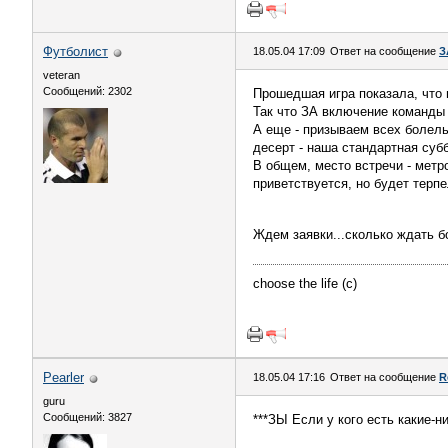
Футболист
18.05.04 17:09
Ответ на сообщение
З
veteran
Сообщений: 2302
Прошедшая игра показала, что н
Так что ЗА включение команды
А еще - призываем всех болель
десерт - наша стандартная суб
В общем, место встречи - метро
приветствуется, но будет терп
Ждем заявки...сколько ждать 
choose the life (c)
Pearler
18.05.04 17:16
Ответ на сообщение
R
guru
Сообщений: 3827
***ЗЫ Если у кого есть какие-н