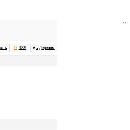
чать
RSS
Деревом