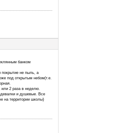
теклянным банком
и покрытие не пыль, а
оже под открытым небом(т.е.
орная.
 или 2 раза в неделю.
здевалки и душевые. Все
фе на территории школы)