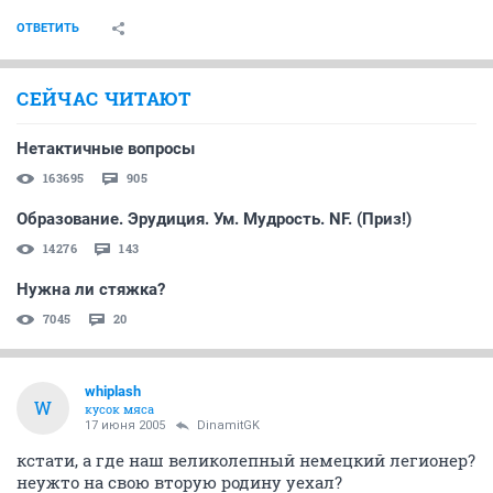
ОТВЕТИТЬ
СЕЙЧАС ЧИТАЮТ
Нетактичные вопросы
163695
905
Образование. Эрудиция. Ум. Мудрость. NF. (Приз!)
14276
143
Нужна ли стяжка?
7045
20
whiplash
W
кусок мяса
17 июня 2005
DinamitGK
кстати, а где наш великолепный немецкий легионер?
неужто на свою вторую родину уехал?