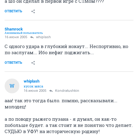
а шо он сделал в первой игре с СТМом????
ОТВЕТИТЬ
Shamrock
Анонимный пользователь
16 июня 2005
whiplash
С одного удара в глубокий нокаут... Неспортивно, но
по заслугам... Ибо нефиг поджигать...
ОТВЕТИТЬ
whiplash
W
кусок мяса
16 июня 2005
Kondratushkin
ааа! так это тогда было. помню, рассказывали...
молодец!
а по поводу рыжего пузана - я думал, он как-то
побольше будет. а так стоит и не понятно что делает.
СУДЬЮ в УФУ! на историческую родину!