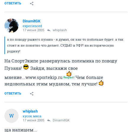
ОТВЕТИТЬ
DinamitGK
experienced
17 июня 2005
whiplash
а по поводу рыжего пузана - я думал, он как-то побольше будет. а так
стоит и не понятно что делает. СУДЬЮ в УФУ! на историческую
родину!
На СпортЭкипе развернулась полемика по поводу
Пузана!
Зайди, выскажи свое
мнение...www.sportekip.ru
Чем больше
недовольных этим мудаком, тем лучше!
ОТВЕТИТЬ
whiplash
W
кусок мяса
17 июня 2005
DinamitGK
ща напишем...