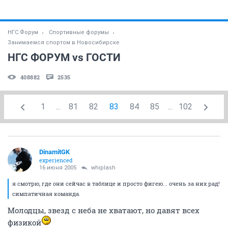
НГС.Форум
Спортивные форумы
Занимаемся спортом в Новосибирске
НГС ФОРУМ vs ГОСТИ
408882
2535
1
...
81
82
83
84
85
...
102
DinamitGK
experienced
16 июня 2005
whiplash
я смотрю, где они сейчас в таблице и просто фигею... очень за них рад!
симпатичная команда.
Молодцы, звезд с неба не хватают, но давят всех
физикой