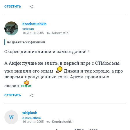
ОТВЕТИТЬ
Kondratushkin
veteran
16 июня 2005
DinamitGK
но давят всех физикой
Скорее дисциплиной и самоотдачей!!!
А Анфи лучше не злить, в первой игре с СТМом мы
уже видили его злым
Диман и так хорошо, а про
вовремя пропущенные голы Артем правильно
сказал.
ОТВЕТИТЬ
whiplash
W
кусок мяса
16 июня 2005
Kondratushkin