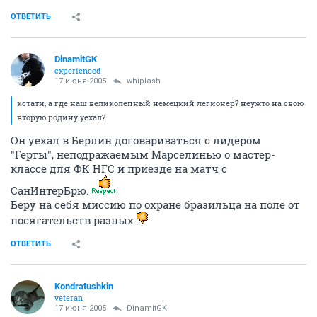
ОТВЕТИТЬ
DinamitGK
experienced
17 июня 2005
whiplash
кстати, а где наш великолепный немецкий легионер? неужто на свою
вторую родину уехал?
Он уехал в Берлин договариваться с лидером
"Герты", неподражаемым Марселинью о мастер-
классе для ФК НГС и приезде на матч с
СанИнтерБрю.
Беру на себя миссию по охране бразильца на поле от
посягательств разных
ОТВЕТИТЬ
Kondratushkin
veteran
17 июня 2005
DinamitGK