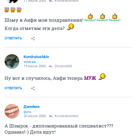
17 июня 2005
Kondratushkin
Шэму и Анфи мои поздравления!
Когда отметим эти дела?
ОТВЕТИТЬ
Kondratushkin
veteran
19 июня 2005
DinamitGK
Ну вот и случилось, Анфи теперь
МУЖ
ОТВЕТИТЬ
Джейми
guru
20 июня 2005
Kondratushkin
А Шэмрок - дипломированный специалист???
Однаако!-) Дела идут!