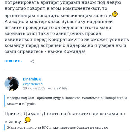
потренировать вратаря ударами низом под левую
ногу,слаб говорят в этом компоненте-вот, то
аргентинцам попали,то мексиканцам залегли
А заодно и мастер-класс Зубастику на дальней
штанге проведёт,а то он бедолага что-то мало
забивать стал.Так,что занят,очень просил
извиниться перед Кондратом,что не сможет усилить
команду перед встречей с лидером,но я уверен вы и
сами справитесь - вы-же Команда!
ОТВЕТИТЬ
DinamitGK
experienced
20 июня 2005
alex1692
победы над Сан-..брю,если буду в Новосибе-тусанёмся в "Поварёшке",а
может и в Трубе
Привет, Диман! Да хоть на блатхате с девочками по
вызову
Жаль конечно,но эа НГС я уже наверное больше не сыграю