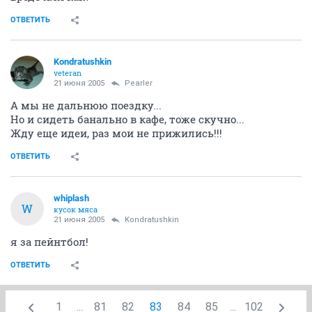
ОТВЕТИТЬ
Kondratushkin
veteran
21 июня 2005
Pearler
А мы не дальнюю поездку...
Но и сидеть банально в кафе, тоже скучно...
Жду еще идеи, раз мои не прижились!!!
ОТВЕТИТЬ
whiplash
W
кусок мяса
21 июня 2005
Kondratushkin
я за пейнтбол!
ОТВЕТИТЬ
1
...
81
82
83
84
85
...
102