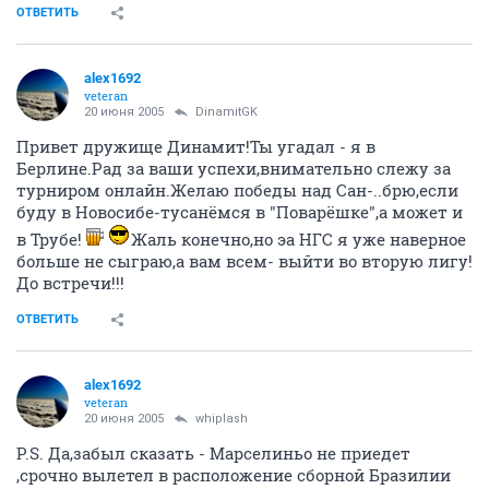
ОТВЕТИТЬ
alex1692
veteran
20 июня 2005
DinamitGK
Привет дружище Динамит!Ты угадал - я в
Берлине.Рад за ваши успехи,внимательно слежу за
турниром онлайн.Желаю победы над Сан-..брю,если
буду в Новосибе-тусанёмся в "Поварёшке",а может и
в Трубе!
Жаль конечно,но эа НГС я уже наверное
больше не сыграю,а вам всем- выйти во вторую лигу!
До встречи!!!
ОТВЕТИТЬ
alex1692
veteran
20 июня 2005
whiplash
Р.S. Да,забыл сказать - Марселиньо не приедет
,срочно вылетел в расположение сборной Бразилии