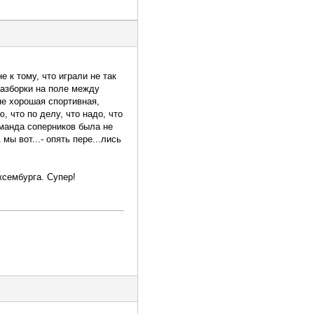
 к тому, что играли не так
 разборки на поле между
 не хорошая спортивная,
, что по делу, что надо, что
Команда соперников была не
ы вот...- опять пере...лись
сембурга. Супер!