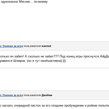
 однозначно Мясник... по-моему
e: Оценки за игру
пользователя
wanted
колько он забил! А сколько не забил??? Под конец игры проснулся АйрД
авился Шэмрок. (но я тут необъективна)-)))
e: Оценки за игру
пользователя
Джейми
 загнать очередной пистон за его позднее пробуждение и робкие попытки