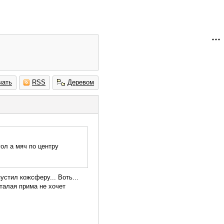
чать
RSS
Деревом
гол а мяч по центру
устил кожсферу... Воть...
сталая прима не хочет