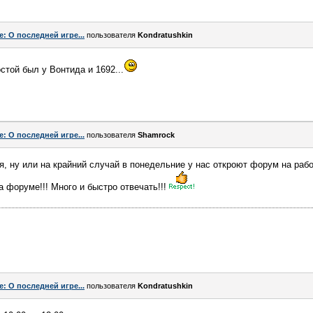
e: О последней игре...
пользователя
Kondratushkin
стой был у Вонтида и 1692...
e: О последней игре...
пользователя
Shamrock
ня, ну или на крайний случай в понедельние у нас откроют форум на раб
 форуме!!! Много и быстро отвечать!!!
e: О последней игре...
пользователя
Kondratushkin