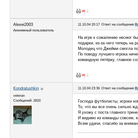
Alexei2003
11.10.04 20:17
Ответ на сообщение
R
Анонимный пользователь
На игре к сожалению несмог бы
подарки, из-за чего теперь на 
Молодец что Джейми смогла по
По поводу лучшего игрока ничег
командную пятёрку, главное со
Kondratushkin
11.10.04 23:36
Ответ на сообщение
R
veteran
Сообщений: 2820
Господа футболисты, игроки ко
То, что вы все очень сильно жд
Я ухожу с поста главного трене
И видимо из команды совсем, м
Всем удачи, спасибо за внимани