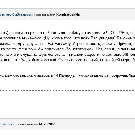
о игрес Сибстаром...
пользователя
Kondratushkin
юсь) перерыва пришла поболеть за любимую команду! и ЧТО...??Нет, я не
не получила ни-ка-ко-го. (Ну, кроме того, что всех Вас увидела) Бабские
сылания друг друга на....Far Far Away. Агрессивность, злость. Причем,
какое-то. Мешками. Аж волочится. За некоторыми. Нет, парни, я понимаю
ть на это и слушать, а уж болеть.... - никакой радости не составило!!! 
я поняла. Судья был хороший. Очень внимательный, по крайней мере. А м
сь неформальное общение в "4 Периоде", побаливая за наши-против-Люк
e: И еще...
пользователя
Alexei2003