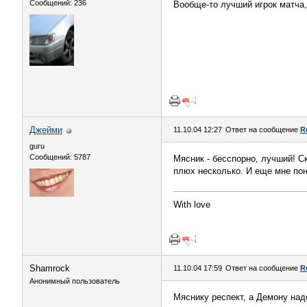
Сообщений: 236
Вообще-то лучший игрок матча,
Джейми
11.10.04 12:27
Ответ на сообщение
R
guru
Сообщений: 5787
Мясник - бесспорно, лучший! С
плюх несколько. И еще мне понр
With love
Shamrock
11.10.04 17:59
Ответ на сообщение
R
Анонимный пользователь
Мяснику респект, а Демону надо