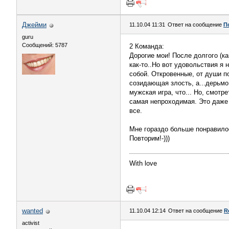
Джейми
11.10.04 11:31
Ответ на сообщение
П
guru
Сообщений: 5787
2 Команда:
Дорогие мои! После долгого (ка
как-то..Но вот удовольствия я 
собой. Откровенные, от души по
созидающая злость, а...дерьмо 
мужская игра, что... Но, смотре
самая непроходимая. Это даже 
все.
Мне гораздо больше понравило
Повторим!-)))
With love
wanted
11.10.04 12:14
Ответ на сообщение
R
activist