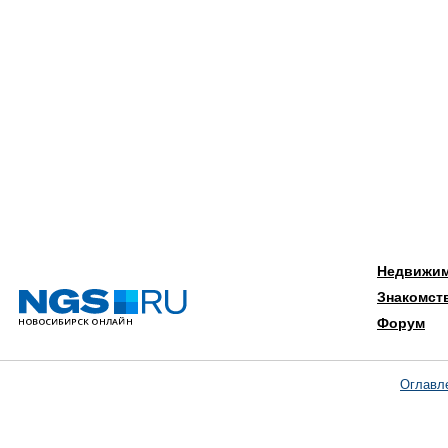
Недвижи
Знакомст
Форум
Оглавл