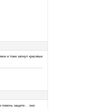
емон и тоже запнул красивых
 помочь защите... :ooo: