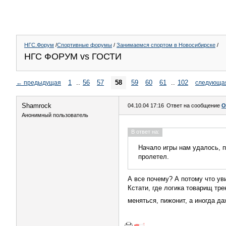
НГС.Форум
/
Спортивные форумы
/
Занимаемся спортом в Новосибирске
/
НГС ФОРУМ vs ГОСТИ
1
..
56
57
58
59
60
61
..
102
←
предыдущая
следующа
Shamrock
04.10.04 17:16
Ответ на сообщение
О
Анонимный пользователь
В ответ на:
Начало игры нам удалось, п
пролетел.
А все почему? А потому что уви
Кстати, где логика товарищ тр
меняться, пижонит, а иногда да