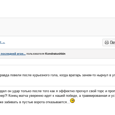
я
→
Пе
 последней игре...
пользователя
Kondratushkin
равда повели после курьезного гола, когда вратарь зачем-то нырнул в у
дел он удар только после того как я эффектно прогнул свой торс и проп
енер?! Конец матча уверенно идет к нашей победе, а травмированная и у
же забивать в пустые ворота отказывается...