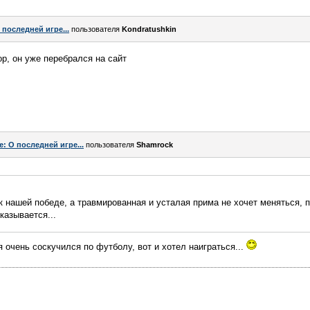
 последней игре...
пользователя
Kondratushkin
р, он уже перебрался на сайт
e: О последней игре...
пользователя
Shamrock
к нашей победе, а травмированная и усталая прима не хочет меняться, п
казывается...
я очень соскучился по футболу, вот и хотел наиграться...