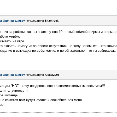
e: Оценки за игру
пользователя
Shamrock
ть из-за работы, как вы знаете у нас 10 летний юбилей фирмы и фирма
работе живём.
бывать на игре.
о сказать немогу из-за своего отсутствия, но хочу напомнить, кто забива
зидание и выкладка во всём матче, и не обязательно, что ты забиваешь.
e: Оценки за игру
пользователя
Alexei2003
манды "НГС", хочу поздрвать вас со знаменательным событием!!!
али, случилось!!!
ра команды...
не кажется вам будет лучше и спокойнее без меня...
е!!!