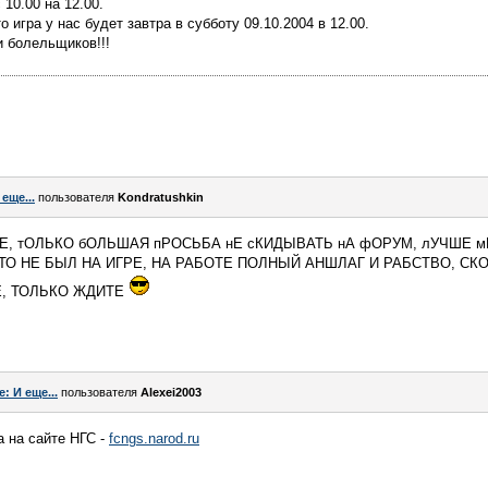
10.00 на 12.00.
 игра у нас будет завтра в субботу 09.10.2004 в 12.00.
и болельщиков!!!
 еще...
пользователя
Kondratushkin
Е, тОЛЬКО бОЛЬШАЯ пРОСЬБА нЕ сКИДЫВАТЬ нА фОРУМ, лУЧШЕ мН
, ЧТО НЕ БЫЛ НА ИГРЕ, НА РАБОТЕ ПОЛНЫЙ АНШЛАГ И РАБСТВО, 
Е, ТОЛЬКО ЖДИТЕ
e: И еще...
пользователя
Alexei2003
 на сайте НГС -
fcngs.narod.ru