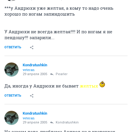
***у Андрюхи уже желтая, а кому то надо очень
хорошо по ногам запиндошить
У Андрюхи не всегда желтая!!!! И по ногам я не
пендошу!!! запарили...
ОТВЕТИТЬ
Kondratushkin
veteran
29 апреля 2005
Pearler
Да, иногда у Андрюхи не бывает
желтых
ОТВЕТИТЬ
Kondratushkin
veteran
29 апреля 2005
Kondratushkin
На самом деле, проблема Андрея не в краточках,