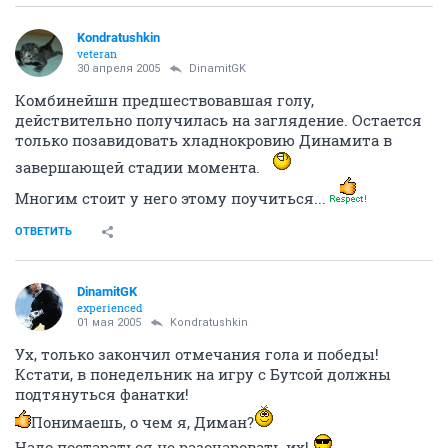
Kondratushkin
veteran
30 апреля 2005
DinamitGK
Комбинейшн предшествовавшая голу,
действительно получилась на заглядение. Остается
только позавидовать хладнокровию Динамита в
завершающей стадии момента.
Многим стоит у него этому поучиться...
ОТВЕТИТЬ
DinamitGK
experienced
01 мая 2005
Kondratushkin
Ух, только закончил отмечания гола и победы!
Кстати, в понедельник на игру с Бутсой должны
подтянуться фанатки!
Понимаешь, о чем я, Диман?
Надо постараться не разочаровать их!