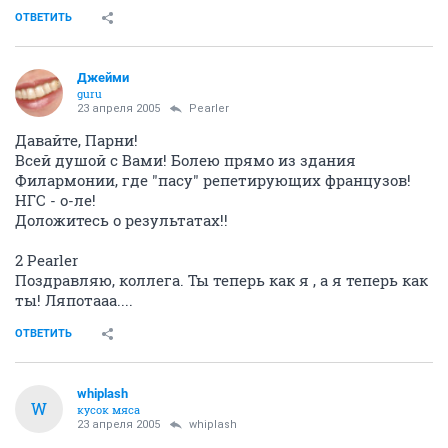
ОТВЕТИТЬ
Джейми
guru
23 апреля 2005
Pearler
Давайте, Парни!
Всей душой с Вами! Болею прямо из здания
Филармонии, где "пасу" репетирующих французов!
НГС - о-ле!
Доложитесь о результатах!!
2 Pearler
Поздравляю, коллега. Ты теперь как я , а я теперь как
ты! Ляпотааа....
ОТВЕТИТЬ
whiplash
W
кусок мяса
23 апреля 2005
whiplash