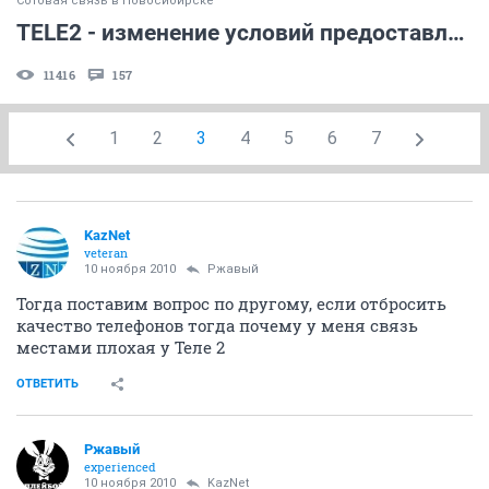
Сотовая связь в Новосибирске
TELE2 - изменение условий предоставления услуг
11416
157
1
2
3
4
5
6
7
KazNet
veteran
10 ноября 2010
Ржавый
Тогда поставим вопрос по другому, если отбросить
качество телефонов тогда почему у меня связь
местами плохая у Теле 2
ОТВЕТИТЬ
Ржавый
experienced
10 ноября 2010
KazNet