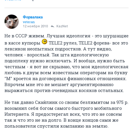
Форвалака
veteran
12 ноября 2010
KazNet
Не в СССР живем. Лучшая идеология - это шуршащие
в кассе купюры
TELE2 рулез, TELE2 форева- все это
лексикон неопытных подростков. А тут видно,
человек - взрослый. Так шта идеологическую
подоплеку нужно исключать. И вообще, нужно быть
честным - я вот не скрываю, что моя идеологическая
любовь к двум всем известным операторам на букву
"М" кроется на договорных финансовых отношениях.
Впрочем мне это не мешает аргументированно
выражаться против очевидных косяков остальных.
Не так давно Скайлинк со своим безлимитом за 975 р.
возомнил себя богом самого быстрого мобильного
Интернета. Я предостерегал всех, что это не совсем
так и что это не на долго. В конце концов сами же
пользователи спустили компанию на землю.