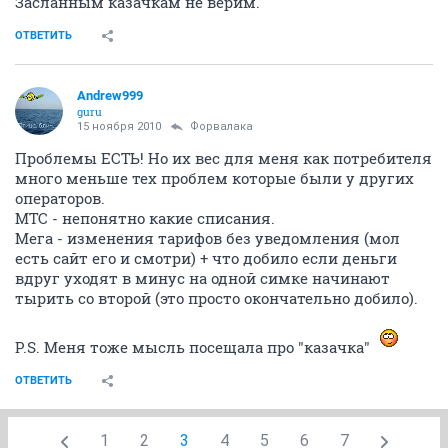
Засланным казачкам не верим.
ОТВЕТИТЬ
Andrew999
guru
15 ноября 2010
Форвалака
Проблемы ЕСТЬ! Но их вес для меня как потребителя
много меньше тех проблем которые были у других
операторов.
МТС - непонятно какие списания.
Мега - изменения тарифов без уведомления (мол
есть сайт его и смотри) + что добило если деньги
вдруг уходят в минус на одной симке начинают
тырить со второй (это просто окончательно добило).
P.S. Меня тоже мысль посещала про "казачка"
ОТВЕТИТЬ
1
2
3
4
5
6
7