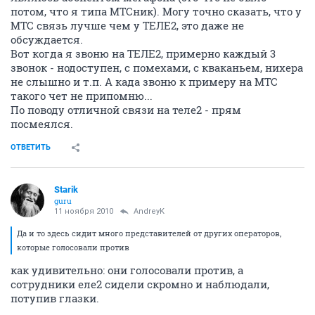
потом, что я типа МТСник). Могу точно сказать, что у
МТС связь лучше чем у ТЕЛЕ2, это даже не
обсуждается.
Вот когда я звоню на ТЕЛЕ2, примерно каждый 3
звонок - нодоступен, с помехами, с кваканьем, нихера
не слышно и т.п. А када звоню к примеру на МТС
такого чет не припомню...
По поводу отличной связи на теле2 - прям
посмеялся.
ОТВЕТИТЬ
Starik
guru
11 ноября 2010
AndreyK
Да и то здесь сидит много представителей от других операторов,
которые голосовали против
как удивительно: они голосовали против, а
сотрудники еле2 сидели скромно и наблюдали,
потупив глазки.