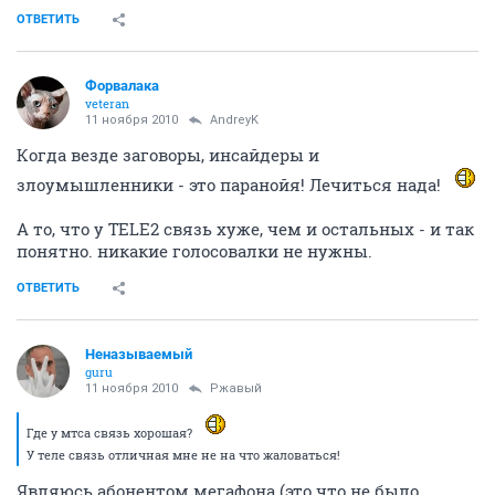
ОТВЕТИТЬ
Форвалака
veteran
11 ноября 2010
AndreyK
Когда везде заговоры, инсайдеры и
злоумышленники - это паранойя! Лечиться нада!
А то, что у TELE2 связь хуже, чем и остальных - и так
понятно. никакие голосовалки не нужны.
ОТВЕТИТЬ
Неназываемый
guru
11 ноября 2010
Ржавый
Где у мтса связь хорошая?
У теле связь отличная мне не на что жаловаться!
Являюсь абонентом мегафона (это что не было