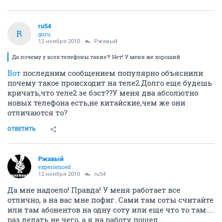
ru54
R
guru
12 ноября 2010
Ржавый
Да почему у всех телефоны такие?! Нет! У меня же хороший
Вот
последним сообщением популярно объяснили
почему такое происходит на теле2.Долго еще будешь
кричать,что теле2 зе бэст??У меня два абсолютно
новых телефона есть,не китайские,чем же они
отличаются то?
ОТВЕТИТЬ
Ржавый
experienced
12 ноября 2010
ru54
Да мне надоело! Правда! У меня работает все
отлично, а на вас мне пофиг. Сами там соты считайте
или там абонентов на одну соту или еще что то там....
раз делать не чего, а я на работу пошел...