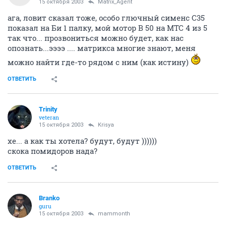
15 октября 2003
Matrix_Agent
ага, ловит сказал тоже, особо глючный сименс С35
показал на Би 1 палку, мой мотор В 50 на МТС 4 из 5
так что... прозвониться можно будет, как нас
опознать...ээээ .... матрикса многие знают, меня
можно найти где-то рядом с ним (как истину)
ОТВЕТИТЬ
Trinity
veteran
15 октября 2003
Krisya
хе... а как ты хотела? будут, будут ))))))
скока помидоров нада?
ОТВЕТИТЬ
Branko
guru
15 октября 2003
mammonth