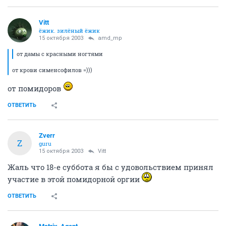
Vitt
ёжик. зилёный ёжик
15 октября 2003
amd_mp
от дамы с красными ногтями
от крови сименсофилов =)))
от помидоров
ОТВЕТИТЬ
Zverr
Z
guru
15 октября 2003
Vitt
Жаль что 18-е суббота я бы с удовольствием принял
участие в этой помидорной оргии
ОТВЕТИТЬ