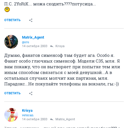
П.С. 2YoRiK... можа сходить????потусица...
ОТВЕТИТЬ
Matrix_Agent
guru
14 октября 2003
Krisya
Думаю, фанатов сименсоф там будет ага. Особо я.
Фанат особо глючных сименсоф. Модели С35, мля. Я
вам покажу, что он вытворяет при попытке тем или
иным способом связаться с моей девушкой...А в
остальных случаях молчит как партизан, мля.
Парадокс...Не покупайте телефоны на вокзале, гы:-))
ОТВЕТИТЬ
Krisya
veteran
14 октября 2003
Matrix_Agent