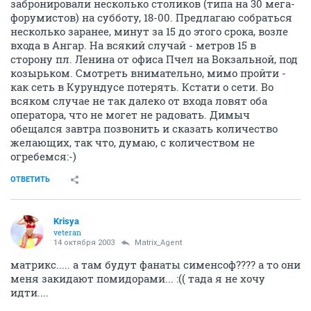
забронировали несколько столиков (типа на 30 мега-
форумистов) на субботу, 18-00. Предлагаю собраться
несколько заранее, минут за 15 до этого срока, возле
входа в Ангар. На всякий случай - метров 15 в
сторону пл. Ленина от офиса Пчел на Вокзальной, под
козырьком. Смотреть внимательно, мимо пройти -
как сеть в Курундусе потерять. Кстати о сети. Во
всяком случае не так далеко от входа ловят оба
оператора, что не могет не радовать. Димыч
обещался завтра позвонить и сказать количество
желающих, так что, думаю, с количеством не
огребемся:-)
ОТВЕТИТЬ
Krisya
veteran
14 октября 2003
Matrix_Agent
матрикс..... а там будут фанаты сименсоф???? а то они
меня закидают помидорами... :(( тада я не хочу
идти....