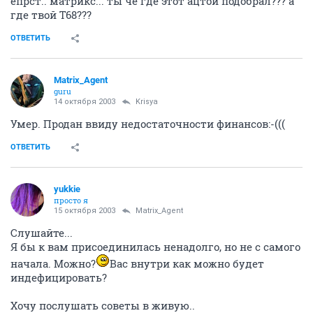
ёпрст.. матрикс... ты чё где этот ацтой подобрал??? а
где твой Т68???
ОТВЕТИТЬ
Matrix_Agent
guru
14 октября 2003
Krisya
Умер. Продан ввиду недостаточности финансов:-(((
ОТВЕТИТЬ
yukkie
просто я
15 октября 2003
Matrix_Agent
Слушайте...
Я бы к вам присоединилась ненадолго, но не с самого
начала. Можно?
Вас внутри как можно будет
индефицировать?
Хочу послушать советы в живую..