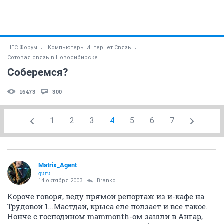
НГС.Форум
Компьютеры Интернет Связь
Сотовая связь в Новосибирске
Соберемся?
16473
300
1
2
3
4
5
6
7
Matrix_Agent
guru
14 октября 2003
Branko
Короче говоря, веду прямой репортаж из и-кафе на
Трудовой 1...Мастдай, крыса еле ползает и все такое.
Нонче с господином mammonth-ом зашли в Ангар,