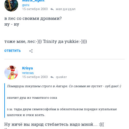
Matrix_Agent
guru
15 октября 2003
мал-да-удал
в лес со своими дровами?
ну - ну
тоже мне, лес:-))) Trinity да yukkie:-))))
ОТВЕТИТЬ
Krisya
veteran
15 октября 2003
quaker
Помидоры покупаем строго в Ангаре. Со своими не пустят - зуб даю!:-)
значит душ из томатного сока
з.ы. тады двум сименсофобам в обязательном порядке купальные
шапочки и очки взять.
Ну ничё вы народ стебаетесь надо мной.... :(((