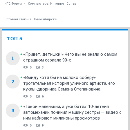
НГС.Форум
Компьютеры Интернет Связь
Сотовая связь в Новосибирске
ТОП 5
«Привет, детишки!» Чего вы не знали о самом
1
страшном сериале 90-х
0
3
«Выйду хотя бы на молоко соберу»:
2
трогательная история уличного артиста, его
куклы-дворника Семена Степановича
0
6
«Такой маленький, а уже батя»: 10-летний
3
автомеханик починил машину сестры — видео с
ним набирают миллионы просмотров
0
9