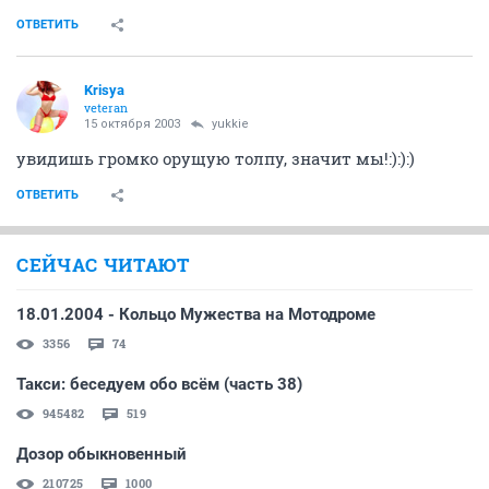
ОТВЕТИТЬ
Krisya
veteran
15 октября 2003
yukkie
увидишь громко орущую толпу, значит мы!:):):)
ОТВЕТИТЬ
СЕЙЧАС ЧИТАЮТ
18.01.2004 - Кольцо Мужества на Мотодроме
3356
74
Такси: беседуем обо всём (часть 38)
945482
519
Дозор обыкновенный
210725
1000