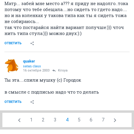
Матр... забей мне место а??? я приду не надолго..тока
потому что тебе обещала....но сидеть то гдето надо....
но и на коленках у такова типа как ты я сидеть тожа
не собираюсь...
так что постарайся найти вариант получше:))) чточ
нить типа стула:))) можно двух:):)
ОТВЕТИТЬ
quaker
satan claus
16 октября 2003
Krisya
Ты эта....спили мушку (с) Городок
в смысле с подписью надо что то делать
ОТВЕТИТЬ
1
2
3
4
5
6
7