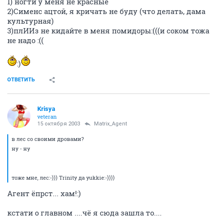
1) ногти у меня не красные
2)Сименс ацтой, я кричать не буду (что делать, дама
культурная)
3)плИИз не кидайте в меня помидоры:(((и соком тожа
не надо :((
:)
ОТВЕТИТЬ
Krisya
veteran
15 октября 2003
Matrix_Agent
в лес со своими дровами?
ну - ну
тоже мне, лес:-))) Trinity да yukkie:-))))
Агент ёпрст... хам!:)
кстати о главном ....чё я сюда зашла то....