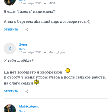
15 октября 2003
MIST
Я еще. "Газель" нанимаем?
А вы с Сергеем aka mustangs договоритесь:-))
ОТВЕТИТЬ
Zverr
Z
guru
15 октября 2003
Matrix_Agent
У тебя шаббат?
Да нет вообщето я необрезной
В суботу у меня утром учеба а после сельхоз работы
на благо семьи
ОТВЕТИТЬ
Matrix_Agent
guru