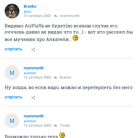
Branko
guru
15 октября 2003
mammonth
Видимо AirPlaYa не будет(во всяком случае его
очччень давно не видно что то...) - вот кто рассеял бы
все мучения про Алкатели...
ОТВЕТИТЬ
mammonth
M
activist
15 октября 2003
Branko
Ну хоцца, но если надо, можно и перетерпеть без него
ОТВЕТИТЬ
mammonth
M
activist
15 октября 2003
Trinity
Возможно только тела