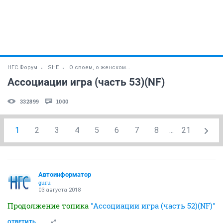
НГС.Форум
SHE
О своем, о женском...
Ассоциации игра (часть 53)(NF)
332899
1000
1
2
3
4
5
6
7
8
...
21
Автоинформатор
guru
03 августа 2018
Продолжение топика
"Ассоциации игра (часть 52)(NF)"
ОТВЕТИТЬ