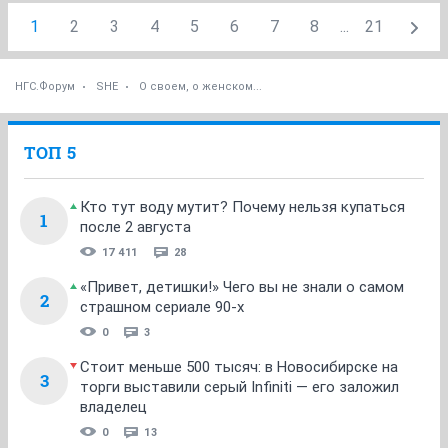
1
2
3
4
5
6
7
8
...
21
НГС.Форум
SHE
О своем, о женском...
ТОП 5
Кто тут воду мутит? Почему нельзя купаться
1
после 2 августа
17 411
28
«Привет, детишки!» Чего вы не знали о самом
2
страшном сериале 90-х
0
3
Стоит меньше 500 тысяч: в Новосибирске на
3
торги выставили серый Infiniti — его заложил
владелец
0
13