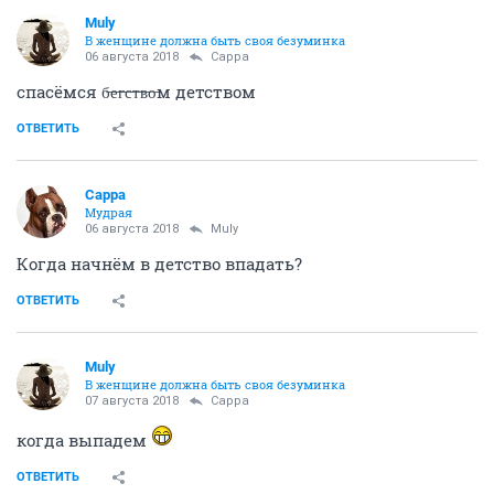
Muly
В женщине должна быть своя безyминка
06 августа 2018
Сарра
спасёмся б̶е̶г̶с̶т̶в̶о̶м детством
ОТВЕТИТЬ
Сарра
Мудрая
06 августа 2018
Muly
Когда начнём в детство впадать?
ОТВЕТИТЬ
Muly
В женщине должна быть своя безyминка
07 августа 2018
Сарра
когда выпадем
ОТВЕТИТЬ