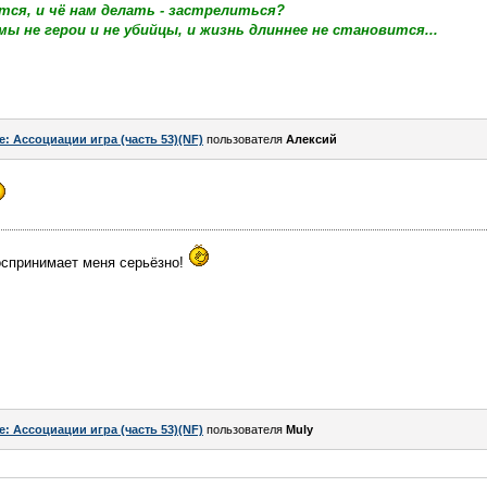
тся, и чё нам делать - застрелиться?
мы не герои и не убийцы, и жизнь длиннее не становится...
e: Ассоциации игра (часть 53)(NF)
пользователя
Алексий
воспринимает меня серьёзно!
e: Ассоциации игра (часть 53)(NF)
пользователя
Muly