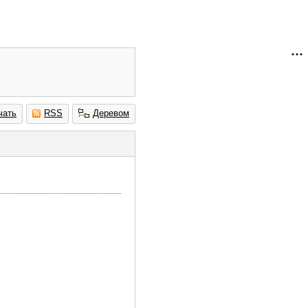
чать
RSS
Деревом