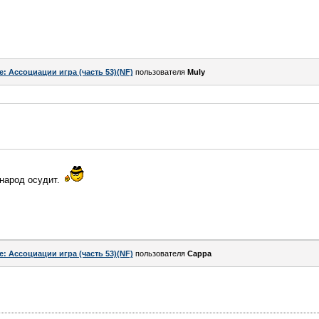
e: Ассоциации игра (часть 53)(NF)
пользователя
Muly
 народ осудит.
e: Ассоциации игра (часть 53)(NF)
пользователя
Сарра