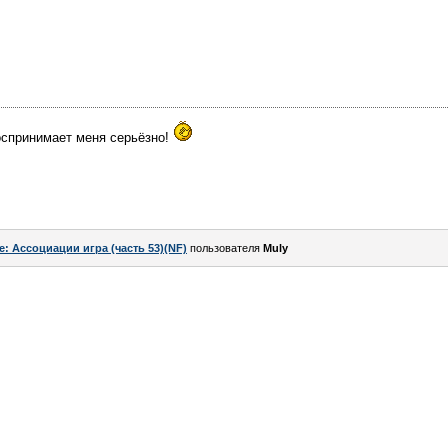
воспринимает меня серьёзно!
e: Ассоциации игра (часть 53)(NF)
пользователя
Muly