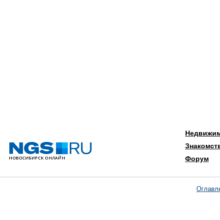
Недвижи
Знакомст
Форум
Оглавл