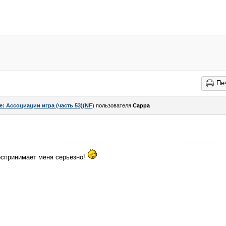
Пе
e: Ассоциации игра (часть 53)(NF)
пользователя
Сарра
воспринимает меня серьёзно!