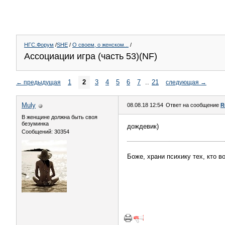
НГС.Форум
/
SHE
/
О своем, о женском...
/
Ассоциации игра (часть 53)(NF)
1
2
3
4
5
6
7
..
21
←
предыдущая
следующая
→
Muly
08.08.18 12:54
Ответ на сообщение
R
В женщине должна быть своя
безyминка
дождевик)
Сообщений: 30354
Боже, храни психику тех, кто 