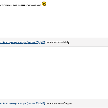
воспринимает меня серьёзно!
e: Ассоциации игра (часть 53)(NF)
пользователя
Muly
e: Ассоциации игра (часть 53)(NF)
пользователя
Сарра