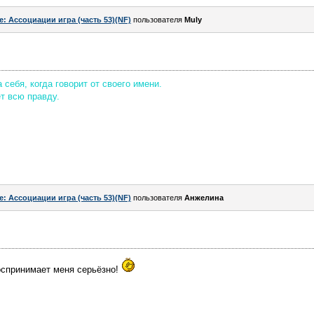
e: Ассоциации игра (часть 53)(NF)
пользователя
Muly
себя, когда говорит от своего имени.
ет всю правду.
e: Ассоциации игра (часть 53)(NF)
пользователя
Aнжелина
воспринимает меня серьёзно!