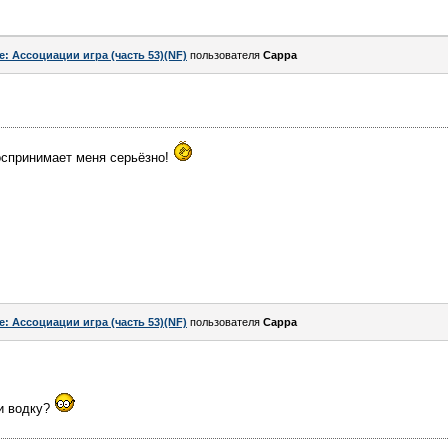
e: Ассоциации игра (часть 53)(NF)
пользователя
Сарра
воспринимает меня серьёзно!
e: Ассоциации игра (часть 53)(NF)
пользователя
Сарра
и водку?