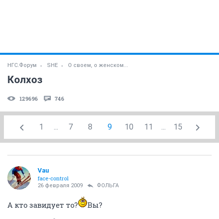
НГС.Форум
SHE
О своем, о женском...
Колхоз
129696
746
1
...
7
8
9
10
11
...
15
Vau
face-control
26 февраля 2009
ФОЛЬГА
А кто завидует то?
Вы?