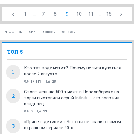
1
...
7
8
9
10
11
...
15
НГС.Форум
SHE
О своем, о женском...
ТОП 5
Кто тут воду мутит? Почему нельзя купаться
1
после 2 августа
17 411
28
Стоит меньше 500 тысяч: в Новосибирске на
2
торги выставили серый Infiniti — его заложил
владелец
0
13
«Привет, детишки!» Чего вы не знали о самом
3
страшном сериале 90-х