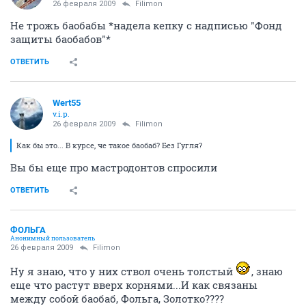
26 февраля 2009
Filimon
Не трожь баобабы *надела кепку с надписью "Фонд
защиты баобабов"*
ОТВЕТИТЬ
Wert55
v.i.p.
26 февраля 2009
Filimon
Как бы это... В курсе, че такое баобаб? Без Гугля?
Вы бы еще про мастродонтов спросили
ОТВЕТИТЬ
ФОЛЬГА
Анонимный пользователь
26 февраля 2009
Filimon
Ну я знаю, что у них ствол очень толстый
, знаю
еще что растут вверх корнями...И как связаны
между собой баобаб, Фольга, Золотко????