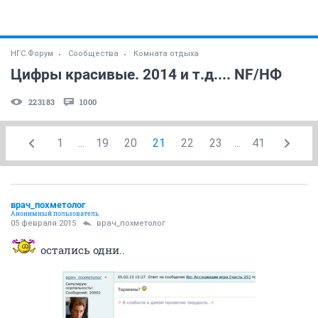
НГС.Форум
Сообщества
Комната отдыха
Цифры красивые. 2014 и т.д.... NF/НФ
223183
1000
1
...
19
20
21
22
23
...
41
врач_похметолог
Анонимный пользователь
05 февраля 2015
врач_похметолог
остались одни..