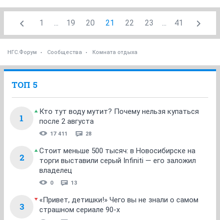
1
...
19
20
21
22
23
...
41
НГС.Форум
Сообщества
Комната отдыха
ТОП 5
Кто тут воду мутит? Почему нельзя купаться
1
после 2 августа
17 411
28
Стоит меньше 500 тысяч: в Новосибирске на
2
торги выставили серый Infiniti — его заложил
владелец
0
13
«Привет, детишки!» Чего вы не знали о самом
3
страшном сериале 90-х