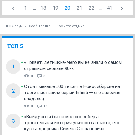
1
...
18
19
20
21
22
...
41
НГС.Форум
Сообщества
Комната отдыха
ТОП 5
«Привет, детишки!» Чего вы не знали о самом
1
страшном сериале 90-х
0
3
Стоит меньше 500 тысяч: в Новосибирске на
2
торги выставили серый Infiniti — его заложил
владелец
0
13
«Выйду хотя бы на молоко соберу»:
3
трогательная история уличного артиста, его
куклы-дворника Семена Степановича