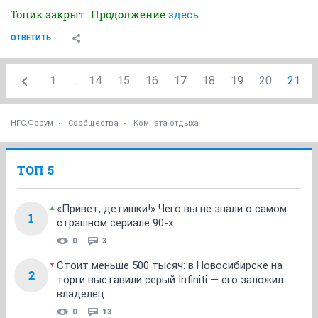
Топик закрыт. Продолжение
здесь
ОТВЕТИТЬ
1
...
14
15
16
17
18
19
20
21
НГС.Форум
Сообщества
Комната отдыха
ТОП 5
«Привет, детишки!» Чего вы не знали о самом
1
страшном сериале 90-х
0
3
Стоит меньше 500 тысяч: в Новосибирске на
2
торги выставили серый Infiniti — его заложил
владелец
0
13