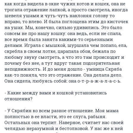
как когда видела в окне чужих котов и кошек, она не
трогала отражение лапкой, а просто смотрела, иногда
шевеля ушами и чуть-чуть наклоняя голову то
вправо, то влево. И была поглощена этим до кисточек
на ушах. Мы, конечно, сильно удивились. Это было
совсем не про нашу кошку: она ведь, если не спала,
все время была занята какими-то серьезными
делами. Играла с мышкой, шуршала чем попало, ела,
скребла в своем лотке, царапала обои, бежала по
любому звуку смотреть, а что это там происходит и
почему без нее, а тут вдруг такая подозрительная
неподвижность. И до меня дошло - умница Скряба
как-то поняла, что это отражение. Она делала дело.
Она сидела, любуясь собой: она о-т-р-а-ж-а-л-а-с-ь.
- Какие между вами и кошкой установились
отношения?
- У Скрябин ко всем разное отношение. Моя мама
полностью в ее власти, это ее слуга, рабыня.
Остальных она терпит. Наверное, считает нас своей
челядью неразумной и бестолковой. У нас же к ней