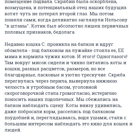
помещение подвала. Скрябин была оскорблена,
возмущена, и потенциальный отец наших будущих
котят чуть не потерял второй глаз. Мы потом
поняли сами, когда деликатно заглянули Нельсону
"в штаны". Котик был абсолютно лишен первичных
половых признаков, бедолага.
Недавно кошка С. проникла на балкон и вдруг
обомлела - под балконом на лужайке стояла ее, ЕЕ
мама и кормила чужих котов. И этого! Одноглазого!
Там вокруг мисок сидели и чинно питались коты и
кошки, разных расцветок, размеров, но все
благодарные, ласковые и уютно трескучие. Скряба
перегнулась через перила, вывернула нижнюю
челюсть и утробным басом, уголовной
скороговорочкой стала громогласно, истерично
поносить наших подопечных. Мы сбежались на
балкон наблюдать сцену. Коты внизу удивились,
даже побросали корм, расселись под балконом
поудобней и, переглядываясь, водя ушами, стали с
большим интересом наблюдать это кино для кошек и
людей.