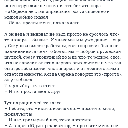
чехи нерусские не поняли, что бежать пора.
Но Сережа не стал оправдываться, а спокойно и
миролюбиво сказал:
— Лёша, прости меня, пожалуйста.
А он ведь и виноват не был, просто не срослось что-
то в кадре — бывает. И знакомы мы уже давно — еще
у Сокурова вместе работали, и это «прости» было не
извинением, а чем-то большим — доброй дружеской
шуткой, сразу тронувшей во мне что-то родное, свое,
что не зависит от этих нервов, этих съемок и что так
быстро забывается «по запарке» и от ложного жима
ответственности. Когда Сережа говорил это «прости»,
он улыбался.
И я улыбнулся в ответ:
— И ты прости меня, друг!
Тут по рации чей-то голос:
— Ребята, это Никита, костюмер, — простите меня,
пожалуйста!
— И нас, гримерный цех, тоже простите!
— Алло, это Юдин, реквизитор, — простите меня все.