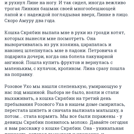
и рухнул Лине на ногу. И так сидел, иногда вежливо
трогая Линкин башмак своей многообещающей
лапой и с надеждой поглядывая вверх, Линке в лицо.
Скоро Амуру два года.
Кошка Скрябин выпала мне в руки из грозди котят,
которых вынесли мне посмотреть. Она
выворачивалась из рук хозяина, царапалась и
наконец шлепнулась мне в ладони. Петровича я
подарила дочери, когда она болела лакунарной
ангиной. Пошла купить фруктов и вернулась с
маленьким, с кулачок, кроликом. Лина сразу пошла
на поправку.
Розовое Ухо мы нашли слепенькую, умирающую у
нас под машиной. Выбора не было, взяли и стали
выхаживать, а кошка Скрябин на третий день
пребывания Розового Уха в нашем доме смирилась,
перестала шипеть и сначала вылизала малышку, а
потом... стала кормить. Мы все были поражены - у
девицы Скрябин появилось молоко. Давайте сегодня
я вам расскажу о кошке Скрябин. Она - уникальная