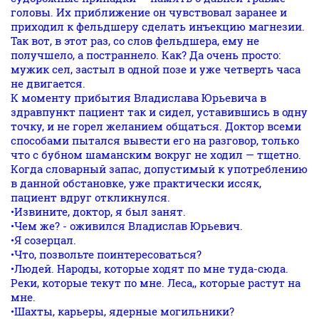
головы. Их приближение он чувствовал заранее и
приходил к фельдшеру сделать инъекцию магнезии.
Так вот, в этот раз, со слов фельдшера, ему не
получшело, а постраннело. Как? Да очень просто:
мужик сел, застыл в одной позе и уже четверть часа
не двигается.
К моменту прибытия Владислава Юрьевича в
здравпункт пациент так и сидел, уставившись в одну
точку, и не горел желанием общаться. Доктор всеми
способами пытался вывести его на разговор, только
что с бубном шаманским вокруг не ходил — тщетно.
Когда словарный запас, допустимый к употреблению
в данной обстановке, уже практически иссяк,
пациент вдруг откликнулся.
•Извините, доктор, я был занят.
•Чем же? - оживился Владислав Юрьевич.
•Я созерцал.
•Что, позвольте поинтересоваться?
•Людей. Народы, которые ходят по мне туда-сюда.
Реки, которые текут по мне. Леса,, которые растут на
мне.
•Шахты, карьеры, ядерные могильники?