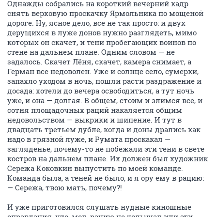
Однажды собрались на короткий вечерний кадр
снять верховую проскачку Ярмольника по мощеной
дороге. Ну, ясное дело, все не так просто: и двух
дерущихся в луже донов нужно разглядеть, мимо
которых он скачет, и тени пробегающих воинов по
стене на дальнем плане. Одним словом — не
задалось. Скачет Лёня, скачет, камера снимает, а
Герман все недоволен. Уже и солнце село, сумерки,
запахло уходом в ночь, пошли расти раздражение и
досада: хотели до вечера освободиться, а тут ночь
уже, и она — долгая. В общем, стоим и злимся все, и
сотня площадочных раций накаляется общим
недовольством — выкрики и шипение. И тут в
двадцать третьем дубле, когда и доны дрались как
надо в грязной луже, и Румата проскакал —
загляденье, почему-то не побежали эти тени в свете
костров на дальнем плане. Их должен был художник
Сережа Коковкин выпустить по моей команде.
Команда была, а теней не было, и я ору ему в рацию:
— Сережа, твою мать, почему?!
И уже приготовился слушать нудные киношные
оправдания, что, мол, рацию не услышал или эти