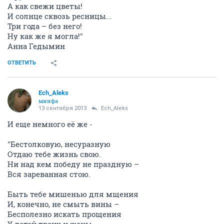
А как свежи цветы!
И солнце сквозь ресницы...
Три года – без него!
Ну как же я могла!"
Анна Гедымин
ОТВЕТИТЬ
Ech_Aleks
минфа
13 сентября 2013
Ech_Aleks
И еще немного её же -
"Бестолковую, несуразную
Отдаю тебе жизнь свою.
Ни над кем победу не праздную –
Вся зареванная стою.
Быть тебе мишенью для мщения
И, конечно, не смыть вины –
Бесполезно искать прощения