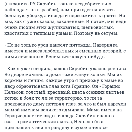
(шкодлива РУ, Скрябин только неодобрительно
наблюдает этот разбой), нам приходится делать
большую уборку, а иногда и пересаживать цветы. Но
мы, как я уже сказала, закаленные. И потом, мы ведь
очень любим этих жуликоватых, шелковистых,
хвостатых с теплыми ушами. Поэтому не сетуем.
- Но не только урон наносят питомцы. Наверняка
имеется и масса любопытных и смешных историй, с
ними связанных. Вспомните какую-нибудь...
- Как я уже говорила, кошка Скрябин ужасно ревнива.
Во дворе маминого дома тоже живут кошки. Мы их
кормим и лечим. Каждое утро я прихожу к маме во
двор обрабатывать глаз кота Горацио. Он - Горацио
Нельсон, толстый, красивый, цвета осенних листьев
котик, в боях то ли за территорию, то ли за
прекрасную даму потерял глаз, за что и был наречен
мамой именем великого адмирала. Мама имела на
Горацио далекие виды, и когда Скрябин впала в...
эээ... в романтический экстаз, Нельсон был
приглашен к ней на рандеву в сухое и теплое