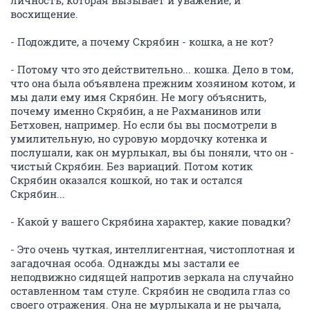
личность, которая вызывает и уважение, и
восхищение.
- Подождите, а почему Скрябин - кошка, а не кот?
- Потому что это действительно... кошка. Дело в том,
что она была объявлена прежним хозяином котом, и
мы дали ему имя Скрябин. Не могу объяснить,
почему именно Скрябин, а не Рахманинов или
Бетховен, например. Но если бы вы посмотрели в
умилительную, но суровую мордочку котенка и
послушали, как он мурлыкал, вы бы поняли, что он -
чистый Скрябин. Без вариаций. Потом котик
Скрябин оказался кошкой, но так и остался
Скрябин...
- Какой у вашего Скрябина характер, какие повадки?
- Это очень чуткая, интеллигентная, чистоплотная и
загадочная особа. Однажды мы застали ее
неподвижно сидящей напротив зеркала на случайно
оставленном там стуле. Скрябин не сводила глаз со
своего отражения. Она не мурлыкала и не рычала,