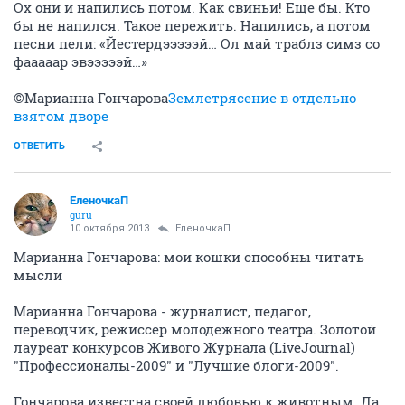
Ох они и напились потом. Как свиньи! Еще бы. Кто
бы не напился. Такое пережить. Напились, а потом
песни пели: «Йестердэээээй… Ол май траблз симз со
фааааар эвэээээй…»
©Марианна Гончарова
Землетрясение в отдельно
взятом дворе
ОТВЕТИТЬ
ЕленочкаП
guru
10 октября 2013
ЕленочкаП
Марианна Гончарова: мои кошки способны читать
мысли
Марианна Гончарова - журналист, педагог,
переводчик, режиссер молодежного театра. Золотой
лауреат конкурсов Живого Журнала (LiveJournal)
"Профессионалы-2009" и "Лучшие блоги-2009".
Гончарова известна своей любовью к животным. Да