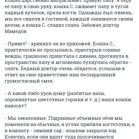
Кошка царственно выбрасывает правую лапу. Я беру
ее лапу в свою руку, кошка С. сжимает лапу в тугой
ладный кулачок, пряча когти. Однажды был ливень,
мы все сидели в гостиной, каждый занимался своим
делом, а кошка С. сладко спала. Забежал доктор
Мамедов.
- Привет! - крикнул он из прихожей. Кошка С.,
практически не просыпаясь, приоткрыв сонные
вежды, грациозно привстала с дивана, протянула в
пространство лапу и мгновенно бухнулась обратно -
спать. Бедный доктор очень обиделся, услышав в
ответ на свое приветствие наш беспардонный
громогласный смех.
- А какой-либо урон дому (разбитые вазы,
опрокинутые цветочные горшки и т. д.) ваши кошки
наносят?
- Мы закаленные. Подранные объемные обои мы
поменяли на обычные, в углах прибили когтеточки, а
в комнату - зимний сад - кошкам закрыли ход.
Конечно, если они вдруг туда просачиваются