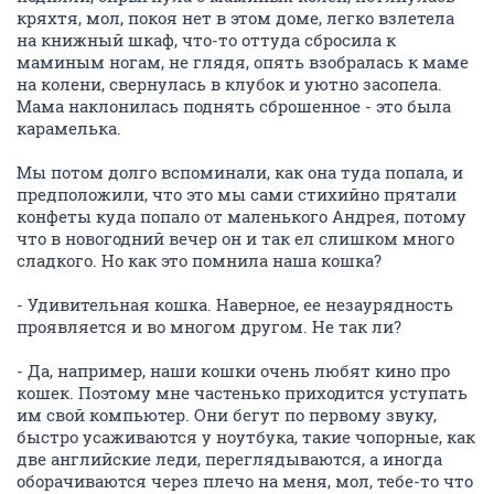
кряхтя, мол, покоя нет в этом доме, легко взлетела
на книжный шкаф, что-то оттуда сбросила к
маминым ногам, не глядя, опять взобралась к маме
на колени, свернулась в клубок и уютно засопела.
Мама наклонилась поднять сброшенное - это была
карамелька.
Мы потом долго вспоминали, как она туда попала, и
предположили, что это мы сами стихийно прятали
конфеты куда попало от маленького Андрея, потому
что в новогодний вечер он и так ел слишком много
сладкого. Но как это помнила наша кошка?
- Удивительная кошка. Наверное, ее незаурядность
проявляется и во многом другом. Не так ли?
- Да, например, наши кошки очень любят кино про
кошек. Поэтому мне частенько приходится уступать
им свой компьютер. Они бегут по первому звуку,
быстро усаживаются у ноутбука, такие чопорные, как
две английские леди, переглядываются, а иногда
оборачиваются через плечо на меня, мол, тебе-то что