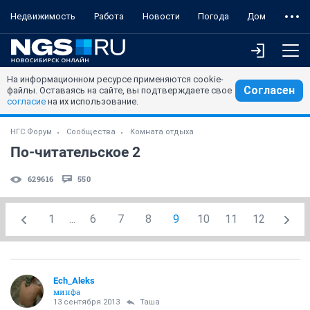
Недвижимость
Работа
Новости
Погода
Дом
На информационном ресурсе применяются cookie-
Согласен
файлы. Оставаясь на сайте, вы подтверждаете свое
согласие
на их использование.
НГС.Форум
Сообщества
Комната отдыха
По-читательское 2
629616
550
1
...
6
7
8
9
10
11
12
Ech_Aleks
минфа
13 сентября 2013
Таша