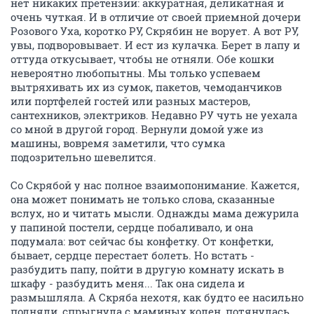
нет никаких претензий: аккуратная, деликатная и
очень чуткая. И в отличие от своей приемной дочери
Розового Уха, коротко РУ, Скрябин не ворует. А вот РУ,
увы, подворовывает. И ест из кулачка. Берет в лапу и
оттуда откусывает, чтобы не отняли. Обе кошки
невероятно любопытны. Мы только успеваем
вытряхивать их из сумок, пакетов, чемоданчиков
или портфелей гостей или разных мастеров,
сантехников, электриков. Недавно РУ чуть не уехала
со мной в другой город. Вернули домой уже из
машины, вовремя заметили, что сумка
подозрительно шевелится.
Со Скрябой у нас полное взаимопонимание. Кажется,
она может понимать не только слова, сказанные
вслух, но и читать мысли. Однажды мама дежурила
у папиной постели, сердце побаливало, и она
подумала: вот сейчас бы конфетку. От конфетки,
бывает, сердце перестает болеть. Но встать -
разбудить папу, пойти в другую комнату искать в
шкафу - разбудить меня... Так она сидела и
размышляла. А Скряба нехотя, как будто ее насильно
подняли, спрыгнула с маминых колен, потянулась