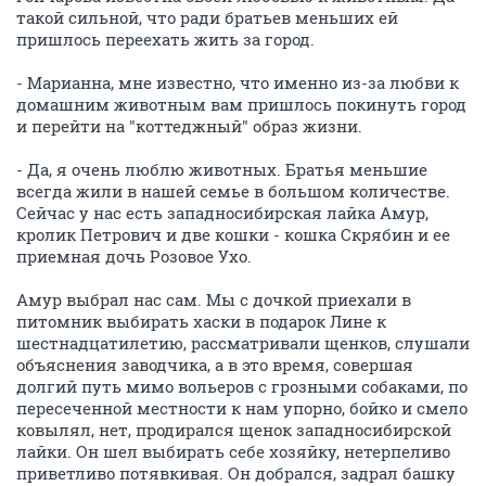
такой сильной, что ради братьев меньших ей
пришлось переехать жить за город.
- Марианна, мне известно, что именно из-за любви к
домашним животным вам пришлось покинуть город
и перейти на "коттеджный" образ жизни.
- Да, я очень люблю животных. Братья меньшие
всегда жили в нашей семье в большом количестве.
Сейчас у нас есть западносибирская лайка Амур,
кролик Петрович и две кошки - кошка Скрябин и ее
приемная дочь Розовое Ухо.
Амур выбрал нас сам. Мы с дочкой приехали в
питомник выбирать хаски в подарок Лине к
шестнадцатилетию, рассматривали щенков, слушали
объяснения заводчика, а в это время, совершая
долгий путь мимо вольеров с грозными собаками, по
пересеченной местности к нам упорно, бойко и смело
ковылял, нет, продирался щенок западносибирской
лайки. Он шел выбирать себе хозяйку, нетерпеливо
приветливо потявкивая. Он добрался, задрал башку