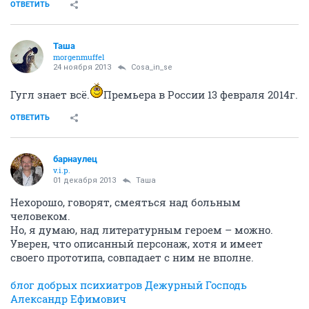
ОТВЕТИТЬ
Таша
morgenmuffel
24 ноября 2013
Cosa_in_se
Гугл знает всё.
Премьера в России 13 февраля 2014г.
ОТВЕТИТЬ
барнаулец
v.i.p.
01 декабря 2013
Таша
Нехорошо, говорят, смеяться над больным
человеком.
Но, я думаю, над литературным героем – можно.
Уверен, что описанный персонаж, хотя и имеет
своего прототипа, совпадает с ним не вполне.
блог добрых психиатров Дежурный Господь
Александр Ефимович