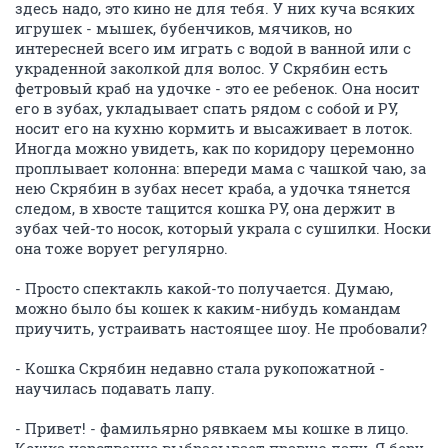
здесь надо, это кино не для тебя. У них куча всяких
игрушек - мышек, бубенчиков, мячиков, но
интересней всего им играть с водой в ванной или с
украденной заколкой для волос. У Скрябин есть
фетровый краб на удочке - это ее ребенок. Она носит
его в зубах, укладывает спать рядом с собой и РУ,
носит его на кухню кормить и высаживает в лоток.
Иногда можно увидеть, как по коридору церемонно
проплывает колонна: впереди мама с чашкой чаю, за
нею Скрябин в зубах несет краба, а удочка тянется
следом, в хвосте тащится кошка РУ, она держит в
зубах чей-то носок, который украла с сушилки. Носки
она тоже ворует регулярно.
- Просто спектакль какой-то получается. Думаю,
можно было бы кошек к каким-нибудь командам
приучить, устраивать настоящее шоу. Не пробовали?
- Кошка Скрябин недавно стала рукопожатной -
научилась подавать лапу.
- Привет! - фамильярно рявкаем мы кошке в лицо.