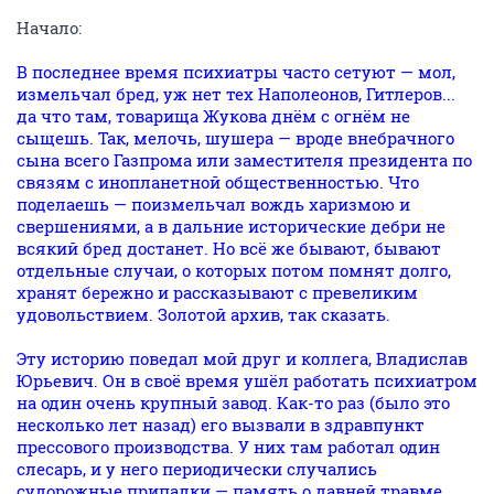
Начало:
В последнее время психиатры часто сетуют — мол,
измельчал бред, уж нет тех Наполеонов, Гитлеров...
да что там, товарища Жукова днём с огнём не
сыщешь. Так, мелочь, шушера — вроде внебрачного
сына всего Газпрома или заместителя президента по
связям с инопланетной общественностью. Что
поделаешь — поизмельчал вождь харизмою и
свершениями, а в дальние исторические дебри не
всякий бред достанет. Но всё же бывают, бывают
отдельные случаи, о которых потом помнят долго,
хранят бережно и рассказывают с превеликим
удовольствием. Золотой архив, так сказать.
Эту историю поведал мой друг и коллега, Владислав
Юрьевич. Он в своё время ушёл работать психиатром
на один очень крупный завод. Как-то раз (было это
несколько лет назад) его вызвали в здравпункт
прессового производства. У них там работал один
слесарь, и у него периодически случались
судорожные припадки — память о давней травме