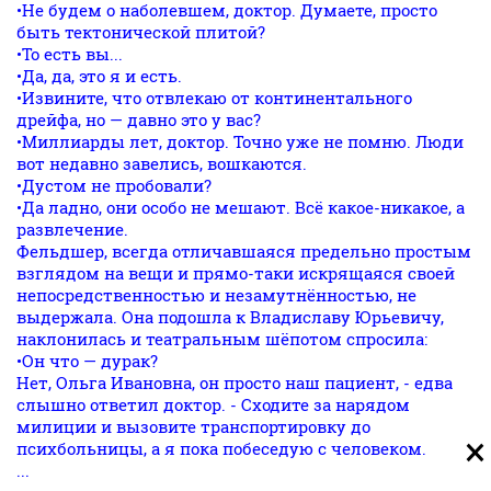
•Не будем о наболевшем, доктор. Думаете, просто
быть тектонической плитой?
•То есть вы...
•Да, да, это я и есть.
•Извините, что отвлекаю от континентального
дрейфа, но — давно это у вас?
•Миллиарды лет, доктор. Точно уже не помню. Люди
вот недавно завелись, вошкаются.
•Дустом не пробовали?
•Да ладно, они особо не мешают. Всё какое-никакое, а
развлечение.
Фельдшер, всегда отличавшаяся предельно простым
взглядом на вещи и прямо-таки искрящаяся своей
непосредственностью и незамутнённостью, не
выдержала. Она подошла к Владиславу Юрьевичу,
наклонилась и театральным шёпотом спросила:
•Он что — дурак?
Нет, Ольга Ивановна, он просто наш пациент, - едва
слышно ответил доктор. - Сходите за нарядом
милиции и вызовите транспортировку до
психбольницы, а я пока побеседую с человеком.
...