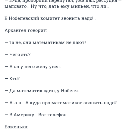
— Н-да, пропорции перепутал, ума дал, рассудка —
маловато… Ну что, дать ему мильен, что ли…
В Нобелевский комитет звонить надо!..
Архангел говорит:
— Та не, они математикам не дают!
— Чего это?
— А он у него жену увел.
— Кто?
— Да математик один, у Нобеля.
— А-а-а… А куда про математиков звонить надо?
— В Америку… Вот телефон…
Боженька: