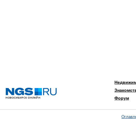
Недвижи
Знакомст
Форум
Оглавл