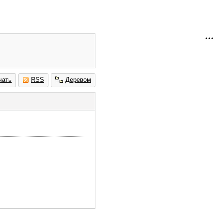
чать
RSS
Деревом