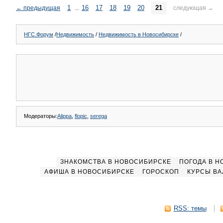
1
..
16
17
18
19
20
21
←
предыдущая
следующая
→
НГС.Форум
/
Недвижимость
/
Недвижимость в Новосибирске
/
Модераторы:
Alippa
,
flopic
,
serega
ЗНАКОМСТВА В НОВОСИБИРСКЕ
ПОГОДА В 
АФИША В НОВОСИБИРСКЕ
ГОРОСКОП
КУРСЫ ВА
RSS: темы