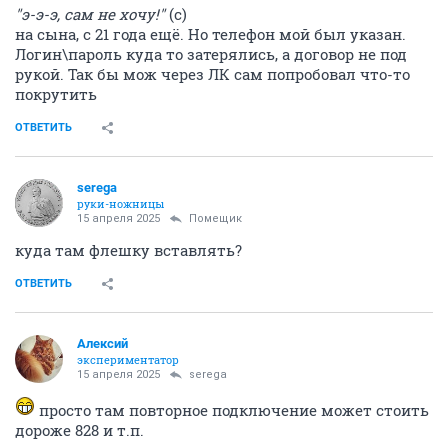
"э-э-э, сам не хочу!"
(с)
на сына, с 21 года ещё. Но телефон мой был указан.
Логин\пароль куда то затерялись, а договор не под
рукой. Так бы мож через ЛК сам попробовал что-то
покрутить
ОТВЕТИТЬ
serega
руки-ножницы
15 апреля 2025
Помещик
куда там флешку вставлять?
ОТВЕТИТЬ
Алексий
экспериментатор
15 апреля 2025
serega
просто там повторное подключение может стоить
дороже 828 и т.п.