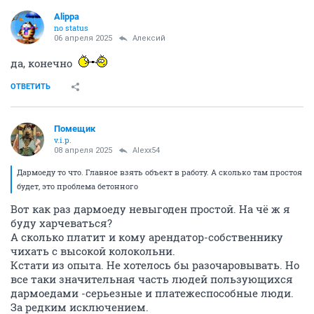
Alippa
no status
06 апреля 2025
Алексий
да, конечно
ОТВЕТИТЬ
Помещик
v.i.p.
08 апреля 2025
Alexx54
Дармоеду то что. Главное взять объект в работу. А сколько там простоя
будет, это проблема бетонного
Вот как раз дармоеду невыгоден простой. На чё ж я
буду харчеваться?
А сколько платит и кому арендатор-собственнику
чихать с высокой колокольни.
Кстати из опыта. Не хотелось бы разочаровывать. Но
все таки значительная часть людей пользующихся
дармоедами -серьезные и платежеспособные люди.
За редким исключением.