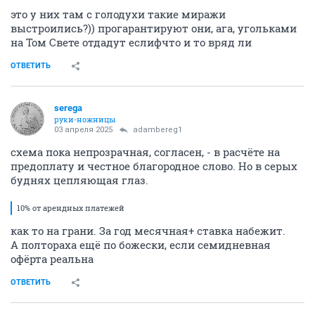
это у них там с голодухи такие миражи
выстроились?)) прогарантируют они, ага, угольками
на Том Свете отдадут еслифчто и то вряд ли
ОТВЕТИТЬ
serega
руки-ножницы
03 апреля 2025
adambereg1
схема пока непрозрачная, согласен, - в расчёте на
предоплату и честное благородное слово. Но в серых
буднях цепляющая глаз.
10% от арендных платежей
как то на грани. За год месячная+ ставка набежит.
А полтораха ещё по божески, если семидневная
офёрта реальна
ОТВЕТИТЬ