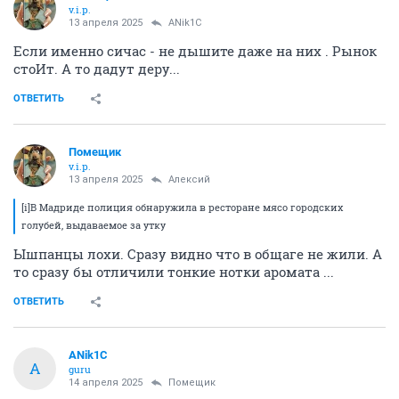
v.i.p.
13 апреля 2025
ANik1C
Если именно сичас - не дышите даже на них . Рынок
стоИт. А то дадут деру...
ОТВЕТИТЬ
Помещик
v.i.p.
13 апреля 2025
Алексий
[i]В Мадриде полиция обнаружила в ресторане мясо городских
голубей, выдаваемое за утку
Ышпанцы лохи. Сразу видно что в общаге не жили. А
то сразу бы отличили тонкие нотки аромата ...
ОТВЕТИТЬ
ANik1C
A
guru
14 апреля 2025
Помещик