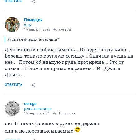
ОТВЕТИТЬ
Помещик
v.i.p.
15 апреля 2025
serega
куда там флешку вставлять?
Деревянный гробик сымашь... Он где-то три кило...
Берешь тонкую круглую флэшку... Сначала дуешь на
нее . . Потом об впалую грудь протирашь... Это от
спама... И ложишь прямо на разъем... И.. Джига
Дрыга...
ОТВЕТИТЬ
serega
руки-ножницы
15 апреля 2025
Помещик
лет 15 таких флешек в руках не держал
они и не перезаписываемые