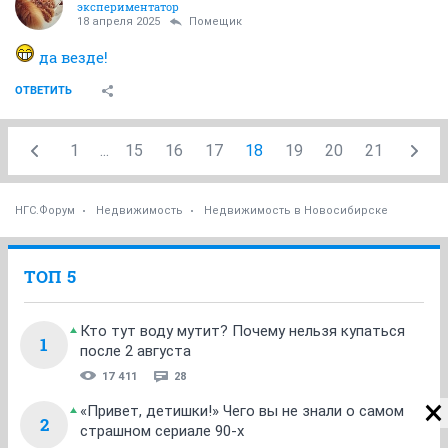
экспериментатор
18 апреля 2025
Помещик
да везде!
ОТВЕТИТЬ
1
...
15
16
17
18
19
20
21
НГС.Форум
Недвижимость
Недвижимость в Новосибирске
ТОП 5
Кто тут воду мутит? Почему нельзя купаться
1
после 2 августа
17 411
28
«Привет, детишки!» Чего вы не знали о самом
2
страшном сериале 90-х