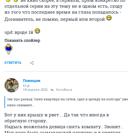
отдельной серии на эту тему не в одном есть, сходу
из того что последнее время на глаза попадалось -
Дознаватель, не помню, первый или второй
upd: вроде 1й
Показать спойлер
ОТВЕТИТЬ
Помещик
v.i.p.
18 апреля 2025
КотоВася
так про развод "снял квартиру на сутки, сдал в аренду на полгода" уже
кино снимают...
Вот у них крышу и рвет... Да так что иногда в
обратную сторону..
Надысь возжелала девица снять комнату.. Звонит..
Мол хочу быть шамаханской царицею и в центрах