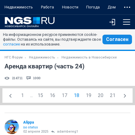
Недвижимость
Работа
Новости
Погода
Дом
На информационном ресурсе применяются cookie-
Согласен
файлы. Оставаясь на сайте, вы подтверждаете свое
согласие
на их использование.
НГС.Форум
Недвижимость
Недвижимость в Новосибирске
Аренда квартир (часть 24)
214711
1000
1
...
15
16
17
18
19
20
21
Alippa
no status
02 апреля 2025
adambereg1