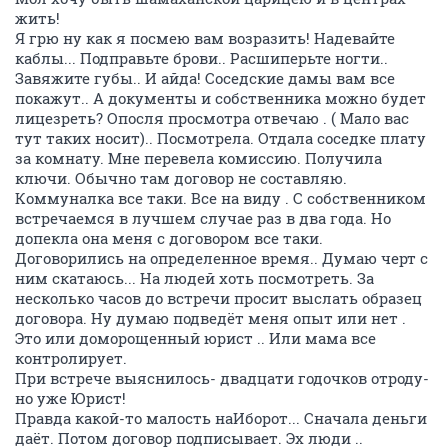
жить!
Я грю ну как я посмею вам возразить! Надевайте
каблы... Подправьте брови.. Расшиперьте ногти..
Завяжите губы.. И айда! Соседские дамы вам все
покажут.. А документы и собственника можно будет
лицезреть? Опосля просмотра отвечаю . ( Мало вас
тут таких носит).. Посмотрела. Отдала соседке плату
за комнату. Мне перевела комиссию. Получила
ключи. Обычно там договор не составляю.
Коммуналка все таки. Все на виду . С собственником
встречаемся в лучшем случае раз в два года. Но
допекла она меня с договором все таки.
Договорились на определенное время.. Думаю черт с
ним скатаюсь... На людей хоть посмотреть. За
несколько часов до встречи просит выслать образец
договора. Ну думаю подведёт меня опыт или нет .
Это или доморощенный юрист .. Или мама все
контролирует.
При встрече выяснилось- двадцати годочков отроду-
но уже Юрист!
Правда какой-то малость наИборот... Сначала деньги
даёт. Потом договор подписывает. Эх люди ..