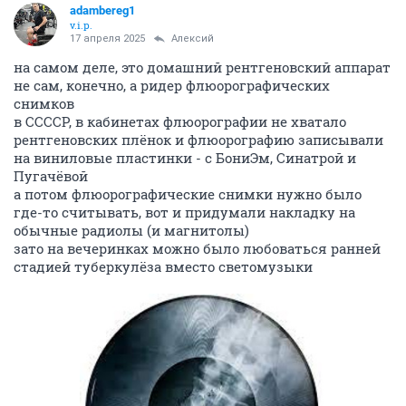
adambereg1
v.i.p.
17 апреля 2025
Алексий
на самом деле, это домашний рентгеновский аппарат
не сам, конечно, а ридер флюорографических
снимков
в ССССР, в кабинетах флюорографии не хватало
рентгеновских плёнок и флюорографию записывали
на виниловые пластинки - с БониЭм, Синатрой и
Пугачёвой
а потом флюорографические снимки нужно было
где-то считывать, вот и придумали накладку на
обычные радиолы (и магнитолы)
зато на вечеринках можно было любоваться ранней
стадией туберкулёза вместо светомузыки