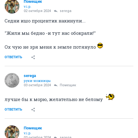
Помещик
v.i.p.
02 октября 2024
serega
Седни ишо процентик накинули...
"Жили мы бедно -и тут нас обокрали!"
Ох чую не зря меня к земле потянуло
ОТВЕТИТЬ
serega
руки-ножницы
03 октября 2024
Помещик
лучше бы к морю, желательно не белому
ОТВЕТИТЬ
Помещик
v.i.p.
03 октября 2024
serega