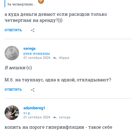
За четвертную...
а куда деньги девают если расходов только
четвертная на аренду?)))
ОТВЕТИТЬ
serega
руки-ножницы
01 октября 2024
Alippa
В мешки
(с)
М.б. на таунхаус, одна к одной, откладывают?
ОТВЕТИТЬ
adambereg1
v.i.p.
01 октября 2024
serega
копить на пороге гиперинфляции - такое себе