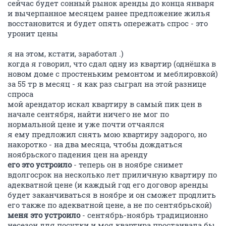
сейчас будет сонный рынок аренды до конца января
и вычерпанное месяцем ранее предложение жилья
восстановится и будет опять опережать спрос - это
уронит цены
я на этом, кстати, заработал .)
когда я говорил, что сдал одну из квартир (однёшка в
новом доме с простеньким ремонтом и меблировкой)
за 55 тр в месяц - я как раз сыграл на этой разнице
спроса
мой арендатор искал квартиру в самый пик цен в
начале сентября, найти ничего не мог по
нормальной цене и уже почти отчаялся
я ему предложил снять мою квартиру задорого, но
накоротко - на два месяца, чтобы дождаться
ноябрьского падения цен на аренду
его это устроило
- теперь он в ноябре снимет
вдолгосрок на несколько лет приличную квартиру по
адекватной цене (и каждый год его договор аренды
будет заканчиваться в ноябре и он сможет продлить
его также по адекватной цене, а не по сентябрьской)
меня это устроило
- сентябрь-ноябрь традиционно
несезон для посутки и моя квартира простаивала бы