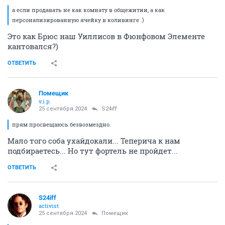
а если продавать не как комнату в общежитии, а как
персонализированную ячейку в коливинге .)
Это как Брюс наш Уиллисов в Фюнфовом Элементе
кантовался?)
ОТВЕТИТЬ
Помещик
v.i.p.
25 сентября 2024
S24iff
прям просвещаюсь безвозмездно.
Мало того соба ухайдокали... Теперича к нам
подбираетесь... Но тут фортель не пройдет...
ОТВЕТИТЬ
S24iff
activist
25 сентября 2024
Помещик