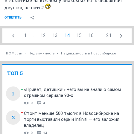
в Искитиме на Южном у знакомых есть свободная
двушка, не нать?
ОТВЕТИТЬ
1
...
12
13
14
15
16
...
21
НГС.Форум
Недвижимость
Недвижимость в Новосибирске
ТОП 5
«Привет, детишки!» Чего вы не знали о самом
1
страшном сериале 90-х
0
3
Стоит меньше 500 тысяч: в Новосибирске на
2
торги выставили серый Infiniti — его заложил
владелец
0
13