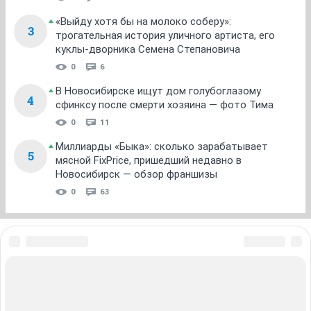
«Выйду хотя бы на молоко соберу»:
3
трогательная история уличного артиста, его
куклы-дворника Семена Степановича
0
6
В Новосибирске ищут дом голубоглазому
4
сфинксу после смерти хозяина — фото Тима
0
11
Миллиарды «Быка»: сколько зарабатывает
5
мясной FixPrice, пришедший недавно в
Новосибирск — обзор франшизы
0
63
ЗНАКОМСТВА В НОВОСИБИРСКЕ
ПОГОДА В НОВОСИБИРСКЕ
ПРОБКИ В НОВОСИБИРСКЕ
ФОРУМЫ В НОВОСИБИРСКЕ