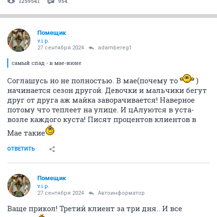
1259541
954
Помещик
v.i.p.
27 сентября 2024
adambereg1
самый спад - в мае-июне
Соглашусь но не полностью. В мае(почему то
)
начинается сезон другой. Девочки и мальчики бегут
друг от друга аж майка заворачивается! Наверное
потому что теплеет на улице. И цАлуются в уста-
возле каждого куста! Писят процентов клиентов в
Мае такие
ОТВЕТИТЬ
Помещик
v.i.p.
27 сентября 2024
Автоинформатор
Ваще прикол! Третий клиент за три дня.. И все