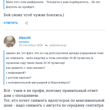
Мало того соба ухайдокали... Теперича к нам подбираетесь... Но тут
фортель не пройдет...
Бей своих чтоб чужие боялись:)
ОТВЕТИТЬ
Alexx54
member
25 сентября 2024
adambereg1
однако же, тот факт, что за год долгосрочная аренда подорожала тоже
не отменить - цена квартир в этом сентябре 30-40 тр/месяц (в
прошлом году такие были 25-30 тр/месяц)
как думаете, с чем связано?
с инфляцией?
с ростом зарплат?
с положительной миграцией в Новосибирск?
Всё - таки я не профи, поэтому правильный ответ
дам с опозданием.
Тот, кто хочет снимать вдолгосрок по максимальной
цене - надо снимать с августа по середину сентября.