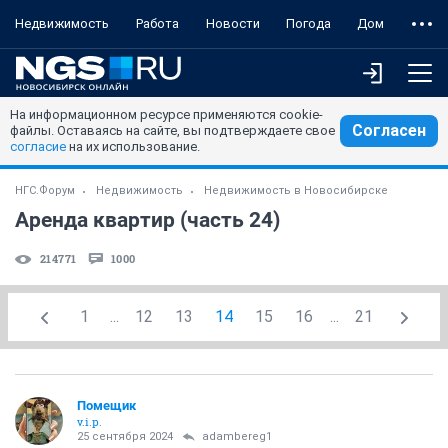
Недвижимость
Работа
Новости
Погода
Дом
На информационном ресурсе применяются cookie-
Согласен
файлы. Оставаясь на сайте, вы подтверждаете свое
согласие
на их использование.
НГС.Форум
Недвижимость
Недвижимость в Новосибирске
Аренда квартир (часть 24)
214771
1000
1
...
12
13
14
15
16
...
21
Помещик
v.i.p.
25 сентября 2024
adambereg1