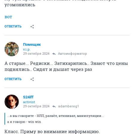
угомонились
вот
ОТВЕТИТЬ
Помещик
v.i.p.
29 октября 2024
Автоинформатор
А старые... Редиски... Затихарились.. Знают что цены
поднялись.. Сидят и дышат через раз
ОТВЕТИТЬ
S24iff
activist
29 октября 2024
adambereg1
...а вы говорите - НЛП, развёл, втюхивал, манипуляции...
а я говорю - win win
Класс. Приму во внимание информацию.