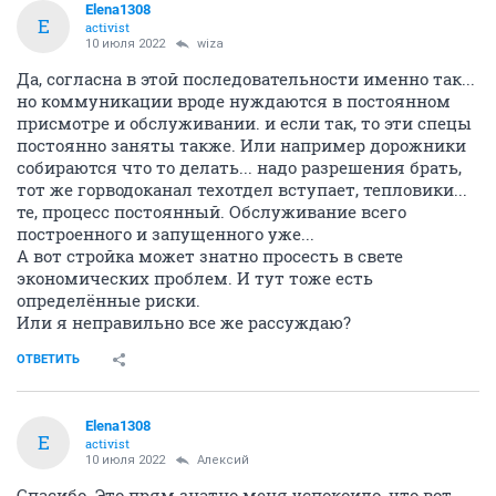
Elena1308
E
activist
10 июля 2022
wiza
Да, согласна в этой последовательности именно так...
но коммуникации вроде нуждаются в постоянном
присмотре и обслуживании. и если так, то эти спецы
постоянно заняты также. Или например дорожники
собираются что то делать... надо разрешения брать,
тот же горводоканал техотдел вступает, тепловики...
те, процесс постоянный. Обслуживание всего
построенного и запущенного уже...
А вот стройка может знатно просесть в свете
экономических проблем. И тут тоже есть
определённые риски.
Или я неправильно все же рассуждаю?
ОТВЕТИТЬ
Elena1308
E
activist
10 июля 2022
Алексий
Спасибо. Это прям знатно меня успокоило, что вот