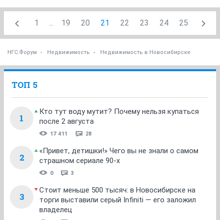
1
...
19
20
21
22
23
24
25
НГС.Форум
Недвижимость
Недвижимость в Новосибирске
ТОП 5
Кто тут воду мутит? Почему нельзя купаться
1
после 2 августа
17 411
28
«Привет, детишки!» Чего вы не знали о самом
2
страшном сериале 90-х
0
3
Стоит меньше 500 тысяч: в Новосибирске на
3
торги выставили серый Infiniti — его заложил
владелец