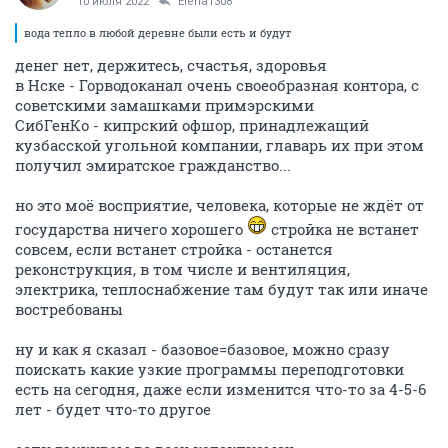
10 июля 2022
Elena1308
вода тепло в любой деревне были есть и будут
денег нет, держитесь, счастья, здоровья
в Нске - Горводоканал очень своеобразная контора, с
советскими замашками примэрскими
СибГенКо - кипрский офшор, принадлежащий
кузбасской угольной компании, главарь их при этом
получил эмиратское гражданство...
но это моё восприятие, человека, которые не ждёт от
государства ничего хорошего
стройка не встанет
совсем, если встанет стройка - останется
реконструкция, в том числе и вентиляция,
электрика, теплоснабжение там будут так или иначе
востребованы
ну и как я сказал - базовое=базовое, можно сразу
поискать какие узкие программы переподготовки
есть на сегодня, даже если изменится что-то за 4-5-6
лет - будет что-то другое