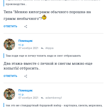
производства...
Типа "Меняю килограмм обычного порошка-на
грамм необычного"?
ОТВЕТИТЬ
Помещик
v.i.p.
07 ноября 2021
Alippa
Там поди еще и печку топить надо и снег отбрасывать
Два этажа-вместе с печкой и снегом можно еще
копытЫ отбросить..
ОТВЕТИТЬ
Помещик
v.i.p.
07 ноября 2021
adambereg1
так это же стандартный борщевой набор - картошка, свекла, морковка,