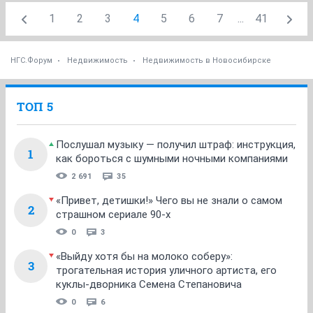
1
2
3
4
5
6
7
...
41
НГС.Форум
Недвижимость
Недвижимость в Новосибирске
ТОП 5
Послушал музыку — получил штраф: инструкция,
1
как бороться с шумными ночными компаниями
2 691
35
«Привет, детишки!» Чего вы не знали о самом
2
страшном сериале 90-х
0
3
«Выйду хотя бы на молоко соберу»:
3
трогательная история уличного артиста, его
куклы-дворника Семена Степановича
0
6