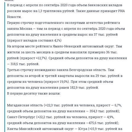
В период с апреля по сентябрь 2020 года объем банковских вкладов
россиян вырос на 1,3 триллиона рублей. Такие данные приводит РИА
Новости.
Первую строчку подготовленного экспертами агентства рейтинга
заняла Москва — там за период с апреля по сентябрь 2020 года объем
депозитов на душу населения в среднем вырос на 37 тыс. рублей
(прирост вкладов составил 4,1%)
На втором месте рейтинга Ямало-Ненецкий автономный округ. Там
жители за шесть месяцев в среднем накопили примерно 36 тыс.
рублей (прирост +12,7%). Средний объем депозитов на душу населения
— 318,5 тыс. рублей.
Третью строчку неожиданно заняла Белгородская область. Там
депозиты за второй и третий кварталы выросли на 29 тыс. рублей в
среднем на человека (прирост 19,0%). При этом средний объем
депозитов на душу населения равен 182,9 тыс. рублей.
В первую десятку также вошли:
Магаданская область (+22,3 тыс. рублей на человека, прирост — 6,7%,
средний объем депозитов на душу населения — 354,3 тыс. рублей);
Санкт-Петербург (+22,2 тыс. рублей на человека, прирост — 4,9%,
средний объем депозитов на душу населения —475,6 тыс. рублей);
Ханты-Мансийский автономный округ — Югра (+15,9 тыс. рублей на