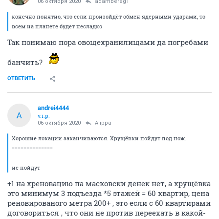
06 октября 2020
adambereg1
конечно понятно, что если произойдёт обмен ядерными ударами, то
всем на планете будет несладко
Так понимаю пора овощехранилищами да погребами
банчить?
ОТВЕТИТЬ
andrei4444
A
v.i.p.
06 октября 2020
Alippa
Хорошие локации заканчиваются. Хрущёвки пойдут под нож.
==============
не пойдут
+1 на хреновацию па масковски денек нет, а хрущёвка
это минимум 3 подъезда *5 этажей = 60 квартир, цена
реновированого метра 200+ , это если с 60 квартирами
договориться , что они не против переехать в какой-