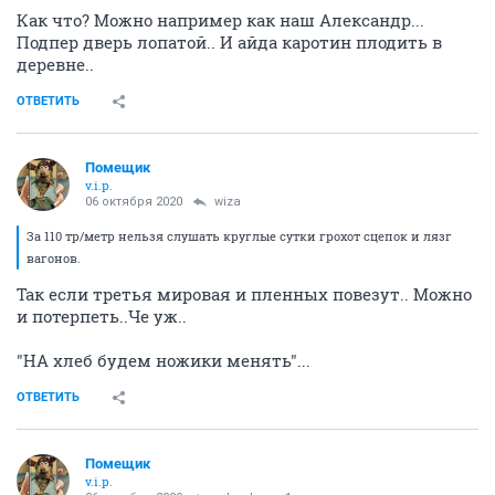
Как что? Можно например как наш Александр...
Подпер дверь лопатой.. И айда каротин плодить в
деревне..
ОТВЕТИТЬ
Помещик
v.i.p.
06 октября 2020
wiza
За 110 тр/метр нельзя слушать круглые сутки грохот сцепок и лязг
вагонов.
Так если третья мировая и пленных повезут.. Можно
и потерпеть..Че уж..
"НА хлеб будем ножики менять"...
ОТВЕТИТЬ
Помещик
v.i.p.