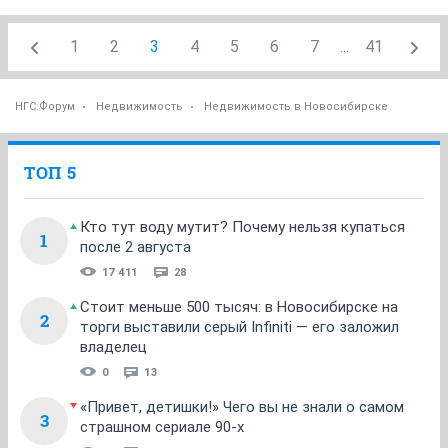
1
2
3
4
5
6
7
...
41
НГС.Форум
Недвижимость
Недвижимость в Новосибирске
ТОП 5
Кто тут воду мутит? Почему нельзя купаться
1
после 2 августа
17 411
28
Стоит меньше 500 тысяч: в Новосибирске на
2
торги выставили серый Infiniti — его заложил
владелец
0
13
«Привет, детишки!» Чего вы не знали о самом
3
страшном сериале 90-х