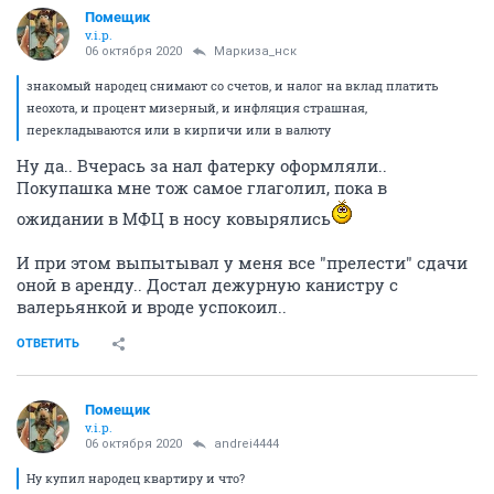
Помещик
v.i.p.
06 октября 2020
Маркиза_нск
знакомый народец снимают со счетов, и налог на вклад платить
неохота, и процент мизерный, и инфляция страшная,
перекладываются или в кирпичи или в валюту
Ну да.. Вчерась за нал фатерку оформляли..
Покупашка мне тож самое глаголил, пока в
ожидании в МФЦ в носу ковырялись
И при этом выпытывал у меня все "прелести" сдачи
оной в аренду.. Достал дежурную канистру с
валерьянкой и вроде успокоил..
ОТВЕТИТЬ
Помещик
v.i.p.
06 октября 2020
andrei4444
Ну купил народец квартиру и что?