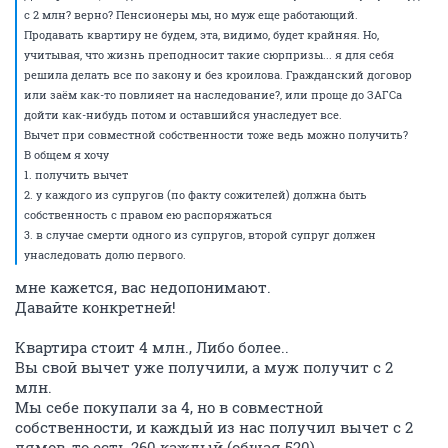
с 2 млн? верно? Пенсионеры мы, но муж еще работающий.
Продавать квартиру не будем, эта, видимо, будет крайняя. Но,
учитывая, что жизнь преподносит такие сюрпризы... я для себя
решила делать все по закону и без кроилова. Гражданский договор
или заём как-то повлияет на наследование?, или проще до ЗАГСа
дойти как-нибудь потом и оставшийся унаследует все.
Вычет при совместной собственности тоже ведь можно получить?
В общем я хочу
1. получить вычет
2. у каждого из супругов (по факту сожителей) должна быть
собственность с правом ею распоряжаться
3. в случае смерти одного из супругов, второй супруг должен
унаследовать долю первого.
мне кажется, вас недопонимают.
Давайте конкретней!
Квартира стоит 4 млн., Либо более..
Вы свой вычет уже получили, а муж получит с 2
млн.
Мы себе покупали за 4, но в совместной
собственности, и каждый из нас получил вычет с 2
лямов, то есть 260 каждый (общая 520)