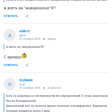
и жить на "макарошках"©?
ОТВЕТИТЬ
ANik1C
A
guru
21 ноября 2018
Alippa
и жить на "макарошках"©?
С аренды
ОТВЕТИТЬ
OLDMAN
O
v.i.p.
21 ноября 2018
arodionov
Есть 1к квартира в собственности без обременений (1 этаж, панельная
9ка на Холодильной)
Накоплений нет, но хочется жилье получше-покомфортнее. Варианты
которые нравятся около 3 млн.