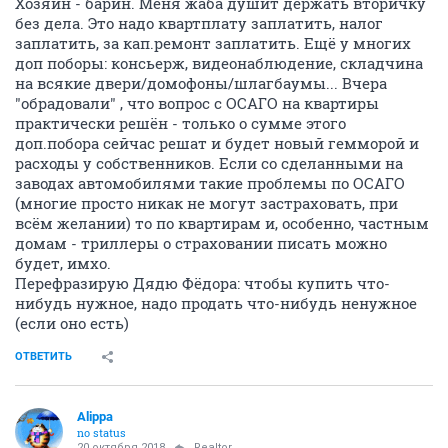
Хозяин - барин. Меня жаба душит держать вторичку
без дела. Это надо квартплату заплатить, налог
заплатить, за кап.ремонт заплатить. Ещё у многих
доп поборы: консьерж, видеонаблюдение, складчина
на всякие двери/домофоны/шлагбаумы... Вчера
"обрадовали" , что вопрос с ОСАГО на квартиры
практически решён - только о сумме этого
доп.побора сейчас решат и будет новый гемморой и
расходы у собственников. Если со сделанными на
заводах автомобилями такие проблемы по ОСАГО
(многие просто никак не могут застраховать, при
всём желании) то по квартирам и, особенно, частным
домам - триллеры о страховании писать можно
будет, имхо.
Перефразирую Дядю Фёдора: чтобы купить что-
нибудь нужное, надо продать что-нибудь ненужное
(если оно есть)
ОТВЕТИТЬ
Alippa
no status
20 октября 2018
Realtor