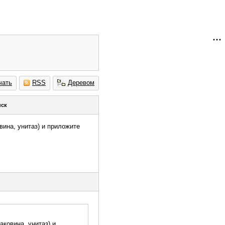
чать
RSS
Деревом
нск
вина, унитаз) и приложите
аковина, унитаз) и