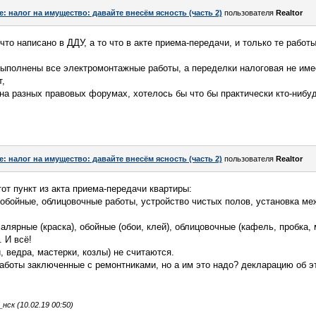
e: налог на имущество: давайте внесём ясность (часть 2)
пользователя
Realtor
 что написано в ДДУ, а то что в акте приема-передачи, и только те работ
выполнены все электромонтажные работы, а переделки налоговая не имее
т,
 на разных правовых форумах, хотелось бы что бы практически кто-нибу
e: налог на имущество: давайте внесём ясность (часть 2)
пользователя
Realtor
от пункт из акта приема-передачи квартиры:
обойные, облицовочные работы, устройство чистых полов, установка м
ярные (краска), обойные (обои, клей), облицовочные (кафель, пробка, 
 И всё!
 ведра, мастерки, козлы) не считаются.
боты заключенные с ремонтниками, но а им это надо? декларацию об э
ск (10.02.19 00:50)