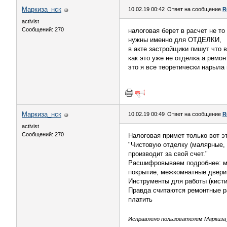
Маркиза_нск
10.02.19 00:42
Ответ на сообщение
R
activist
Сообщений: 270
налоговая берет в расчет не то
нужны именно для ОТДЕЛКИ,
в акте застройщики пишут что 
как это уже не отделка а ремон
это я все теоретически нарыла
Маркиза_нск
10.02.19 00:49
Ответ на сообщение
R
activist
Сообщений: 270
Налоговая примет только вот эт
"Чистовую отделку (малярные, 
производит за свой счет."
Расшифровываем подробнее: мал
покрытие, межкомнатные двери.
Инструменты для работы (кисти,
Правда считаются ремонтные ра
платить
Исправлено пользователем Маркиза_н