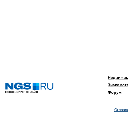
Недвижи
Знакомст
Форум
Оглавл