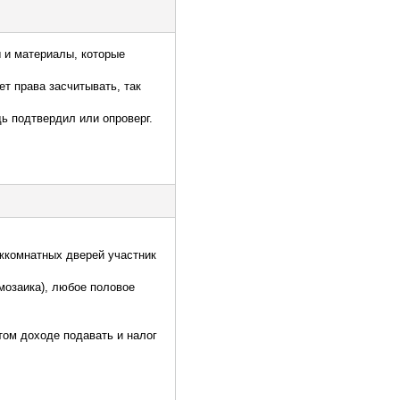
ы и материалы, которые
т права засчитывать, так
дь подтвердил или опроверг.
ежкомнатных дверей участник
мозаика), любое половое
том доходе подавать и налог