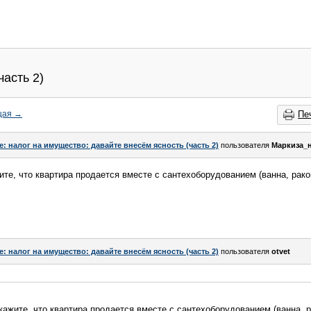
часть 2)
щая
→
Пе
e: налог на имущество: давайте внесём ясность (часть 2)
пользователя
Маркиза_
ите, что квартира продается вместе с сантехоборудованием (ванна, рако
e: налог на имущество: давайте внесём ясность (часть 2)
пользователя
otvet
кажите, что квартира продается вместе с сантехоборудованием (ванна, р