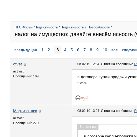
НГС.Форум
/
Недвижимость
/
Недвижимость в Новосибирске
/
налог на имущество: давайте внесём ясность (
1
2
3
4
5
6
7
8
9
10
все
←
предыдущая
следую
otvet
08.02.19 12:54
Ответ на сообщение
R
activist
Сообщений: 189
в договоре купли-продажи укаж
чеки.
Маркиза_нск
08.02.19 13:27
Ответ на сообщение
R
activist
Сообщений: 270
В ответ на:
в договоре купли-продажи у