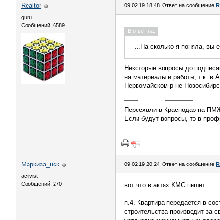
Realtor
09.02.19 18:48
Ответ на сообщение
R
guru
Сообщений: 6589
В ответ на:
...На сколько я поняла, вы 
Некоторые вопросы до подписан
на материалы и работы, т.к. в 
Первомайском р-не Новосибирс
Переехали в Краснодар на П
Если будут вопросы, то в профи
Маркиза_нск
09.02.19 20:24
Ответ на сообщение
R
activist
Сообщений: 270
вот что в актах КМС пишет:
п.4. Квартира передается в со
строительства производит за с