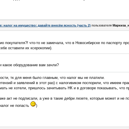
e: налог на имущество: давайте внесём ясность (часть 2)
пользователя
Маркиза_
ио покупателя?! что-то не замечала, что в Новосибирске по паспорту пр
ебе оставили их ксерокопии).
и какое оборудование вам зачли?
ости, тк для меня было главным, что налог мы не платили.
етензий и заявлений в этот раз) с налогивиком поспорили, что имеем пр
мать не хотели, пришлось зачитывать НК и в договоре показывать, что п
же акт не подписали, а уже в такие дебри лезете, которые может и не 
 налог не попасть
)