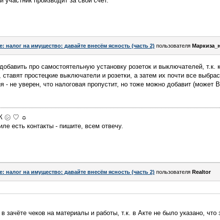
 участник производит за свой счет.
e: налог на имущество: давайте внесём ясность (часть 2)
пользователя
Маркиза_
обавить про самостоятельную установку розеток и выключателей, т.к. 
, ставят простецкие выключатели и розетки, а затем их почти все выбра
 - не уверен, что налоговая пропустит, но тоже можно добавит (может В
МЖ ㋛ ♡ ☼
ле есть контакты - пишите, всем отвечу.
e: налог на имущество: давайте внесём ясность (часть 2)
пользователя
Realtor
 в зачёте чеков на материалы и работы, т.к. в Акте не было указано, что