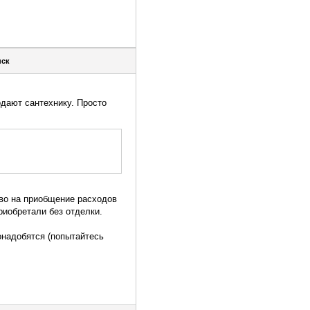
нск
одают сантехнику. Просто
аво на приобщение расходов
риобретали без отделки.
понадобятся (попытайтесь