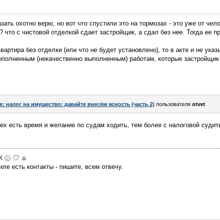
азать охотно верю, но вот что спустили это на тормозах - это уже от чел
 что с чистовой отделкой сдает застройщик, а сдал без нее. Тогда ее п
вартира без отделки (или что не будет установлено), то в акте и не указ
выполненным (некачественно выполненным) работам, которые застройщик
e: налог на имущество: давайте внесём ясность (часть 2)
пользователя
otvet
сех есть время и желание по судам ходить, тем более с налоговой суди
МЖ ㋛ ♡ ☼
ле есть контакты - пишите, всем отвечу.