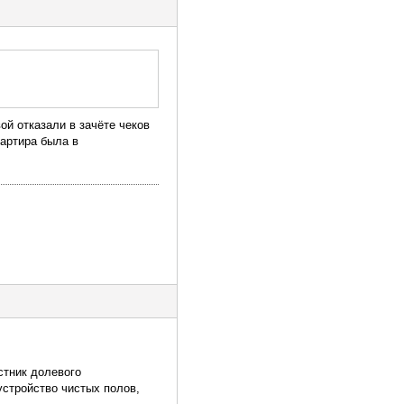
ой отказали в зачёте чеков
вартира была в
стник долевого
устройство чистых полов,