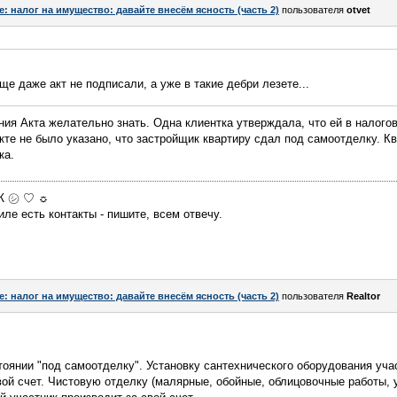
e: налог на имущество: давайте внесём ясность (часть 2)
пользователя
otvet
еще даже акт не подписали, а уже в такие дебри лезете...
ия Акта желательно знать. Одна клиентка утверждала, что ей в налогов
Акте не было указано, что застройщик квартиру сдал под самоотделку. К
ка.
МЖ ㋛ ♡ ☼
ле есть контакты - пишите, всем отвечу.
e: налог на имущество: давайте внесём ясность (часть 2)
пользователя
Realtor
стоянии "под самоотделку". Установку сантехнического оборудования уча
вой счет. Чистовую отделку (малярные, обойные, облицовочные работы, 