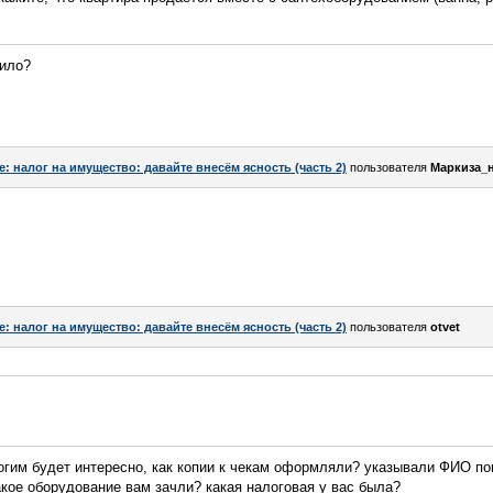
дило?
e: налог на имущество: давайте внесём ясность (часть 2)
пользователя
Маркиза_
e: налог на имущество: давайте внесём ясность (часть 2)
пользователя
otvet
гим будет интересно, как копии к чекам оформляли? указывали ФИО по
акое оборудование вам зачли? какая налоговая у вас была?