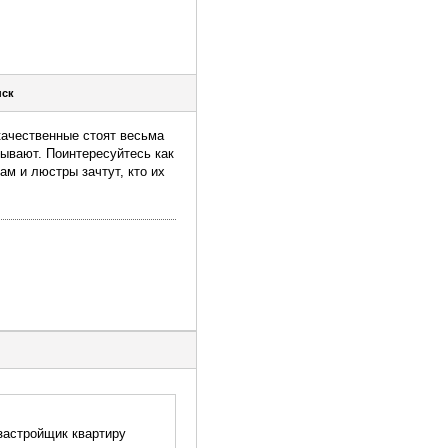
нск
качественные стоят весьма
сывают. Поинтересуйтесь как
ам и люстры зачтут, кто их
 застройщик квартиру