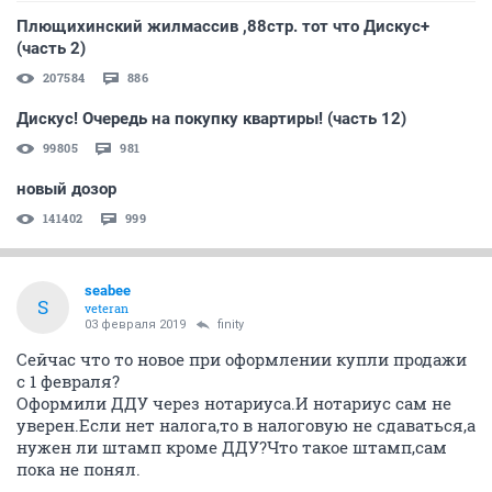
Плющихинский жилмассив ,88стр. тот что Дискус+
(часть 2)
207584
886
Дискус! Очередь на покупку квартиры! (часть 12)
99805
981
новый дозор
141402
999
seabee
S
veteran
03 февраля 2019
finity
Сейчас что то новое при оформлении купли продажи
с 1 февраля?
Оформили ДДУ через нотариуса.И нотариус сам не
уверен.Если нет налога,то в налоговую не сдаваться,а
нужен ли штамп кроме ДДУ?Что такое штамп,сам
пока не понял.