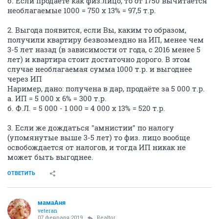
б. Если продаёте как физ.лицо, то от 1750 вычитается
необлагаемые 1000 = 750 х 13% = 97,5 т.р.
2. Выгода появится, если Вы, каким то образом,
получили квартиру безвозмездно на ИП, менее чем
3-5 лет назад (в зависимости от года, с 2016 менее 5
лет) и квартира стоит достаточно дорого. В этом
случае необлагаемая сумма 1000 т.р. и выгоднее
через ИП
Наример, дано: получена в дар, продаёте за 5 000 т.р.
а. ИП = 5 000 х 6% = 300 т.р.
б. Ф.Л. = 5 000 - 1 000 = 4 000 х 13% = 520 т.р.
3. Если же дождаться "амнистии" по налогу
(упомянутые выше 3-5 лет) то физ. лицо вообще
освобождается от налогов, и тогда ИП никак не
может быть выгоднее.
ОТВЕТИТЬ
мамаАня
veteran
07 февраля 2019
Realtor