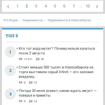
1
2
3
4
5
6
7
...
10
НГС.Форум
Недвижимость
Недвижимость в Новосибирске
ТОП 5
Кто тут воду мутит? Почему нельзя купаться
1
после 2 августа
17 411
28
Стоит меньше 500 тысяч: в Новосибирске на
2
торги выставили серый Infiniti — его заложил
владелец
0
13
Погода 30 июля укажет, каким ждать август —
3
поверья и приметы
0
13