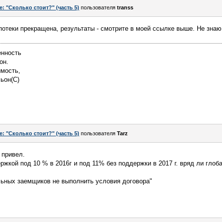
e: "Сколько стоит?" (часть 5)
пользователя
transs
потеки прекращена, результаты - смотрите в моей ссылке выше. Не знаю
енность
он.
имость,
льон(С)
e: "Сколько стоит?" (часть 5)
пользователя
Tarz
 привел.
ержкой под 10 % в 2016г и под 11% без поддержки в 2017 г. вряд ли глоб
льных заемщиков не выполнить условия договора"