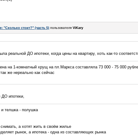
e: "Сколько стоит?" (часть 5)
пользователя
ViKary
 была реальной ДО ипотеки, когда цены на квартиру, хоть как-то соответст
цена на 1-комнатный хрущ на пл.Маркса составляла 73 000 - 75 000 рубл
так же нереально как сейчас
й ДО ипотеки,
 и телшка - полушка
 снимать, а хотят жить в своём жилье
деляет рынок, а ипотека - одна из составляющих рынка