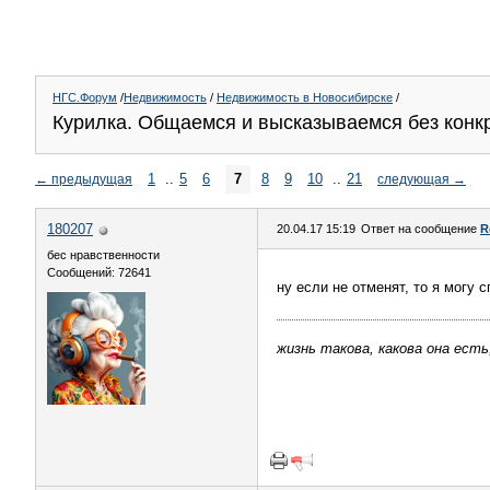
НГС.Форум
/
Недвижимость
/
Недвижимость в Новосибирске
/
Курилка. Общаемся и высказываемся без конкре
1
..
5
6
7
8
9
10
..
21
←
предыдущая
следующая
→
180207
20.04.17 15:19
Ответ на сообщение
R
бес нравственности
Сообщений: 72641
ну если не отменят, то я могу 
жизнь такова, какова она есть