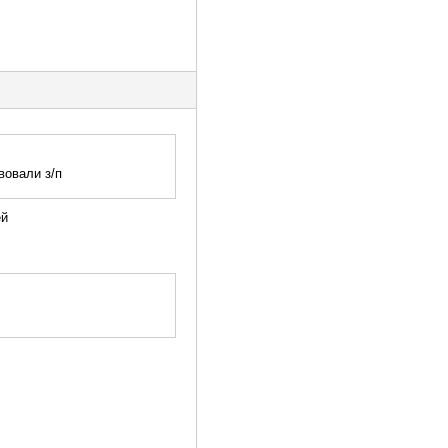
вовали з/п
ей