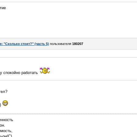
тие
e: "Сколько стоит?" (часть 5)
пользователя
180207
гу спокойно работать
тел?
С)
енность
он.
имость,
льон(С)