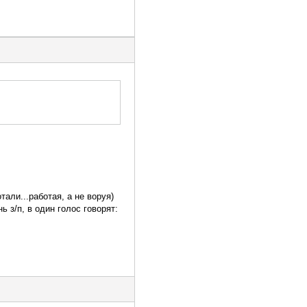
али...работая, а не воруя)
 з/п, в один голос говорят: