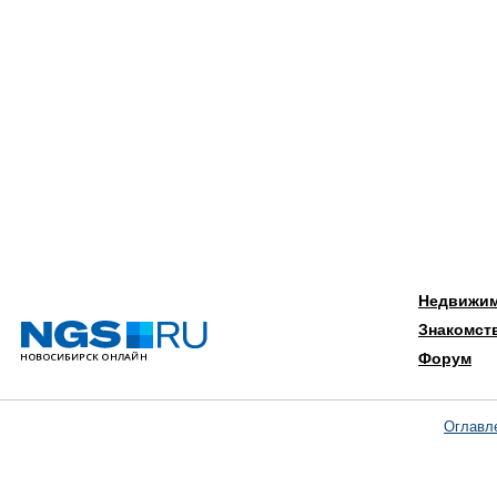
Недвижи
Знакомст
Форум
Оглавл