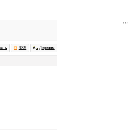
чать
RSS
Деревом