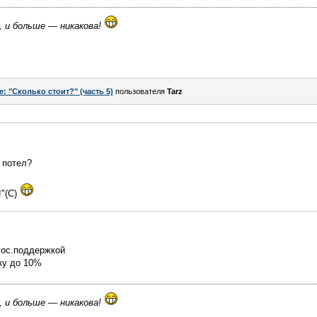
, и больше — никакова!
e: "Сколько стоит?" (часть 5)
пользователя
Tarz
 потел?
!"(С)
 гос.поддержкой
ку до 10%
, и больше — никакова!