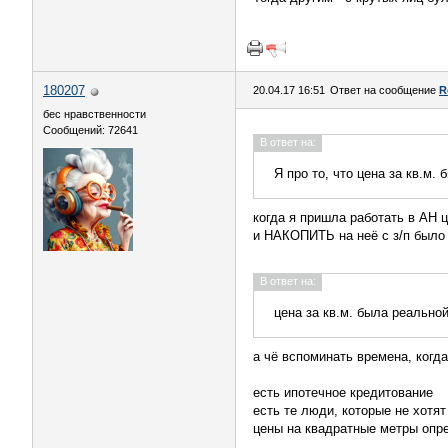
180207
20.04.17 16:51
Ответ на сообщение
R
бес нравственности
Сообщений: 72641
В ответ на:
Я про то, что цена за кв.м.
когда я пришла работать в АН 
и НАКОПИТЬ на неё с з/п было 
В ответ на:
цена за кв.м. была реально
а чё вспоминать времена, когда
есть ипотечное кредитование
есть те люди, которые не хотят
цены на квадратные метры опре