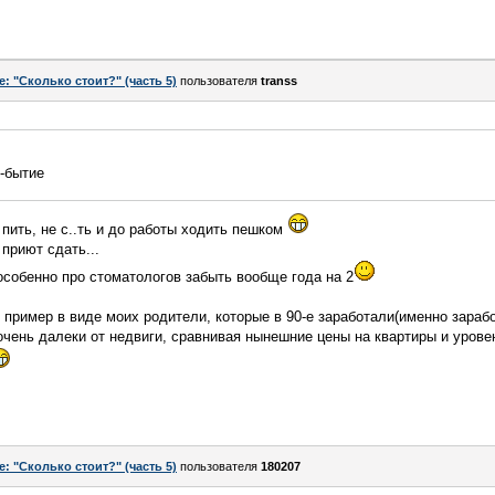
e: "Сколько стоит?" (часть 5)
пользователя
transs
-бытие
е пить, не с..ть и до работы ходить пешком
приют сдать...
 особенно про стоматологов забыть вообще года на 2
пример в виде моих родители, которые в 90-е заработали(именно заработ
очень далеки от недвиги, сравнивая нынешние цены на квартиры и уровень
e: "Сколько стоит?" (часть 5)
пользователя
180207