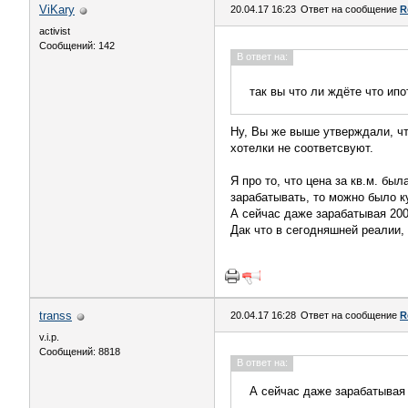
ViKary
20.04.17 16:23
Ответ на сообщение
R
activist
Сообщений: 142
В ответ на:
так вы что ли ждёте что ип
Ну, Вы же выше утверждали, чт
хотелки не соответсвуют.
Я про то, что цена за кв.м. бы
зарабатывать, то можно было к
А сейчас даже зарабатывая 200
Дак что в сегодняшней реалии,
transs
20.04.17 16:28
Ответ на сообщение
R
v.i.p.
Сообщений: 8818
В ответ на:
А сейчас даже зарабатывая