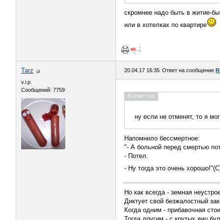
скромнее надо быть в житие-бы
или в хотелках по квартире
Tarz
20.04.17 16:35
Ответ на сообщение
R
v.i.p.
Сообщений: 7759
В ответ на:
ну если не отменят, то я мо
Напомнило бессмертное:
"- А больной перед смертью по
- Потел.
- Ну тогда это очень хорошо!"(
Но как всегда - земная неустро
Диктует свой безжалостный зак
Когда одним - прибавочная сто
Тогда другим - с крутых яиц бу