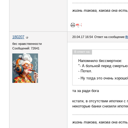
жизнь такова, какова она есть
180207
20.04.17 16:54
Ответ на сообщение
R
бес нравственности
Сообщений: 72641
В ответ на:
Напомнило бессмертное:
"- А больной перед смертью
- Потел.
- Ну тогда это очень хорошо
та за ради бога
кстати, в отсутствии ипотеки с
некоторые банки снизили ипоте
жизнь такова, какова она есть