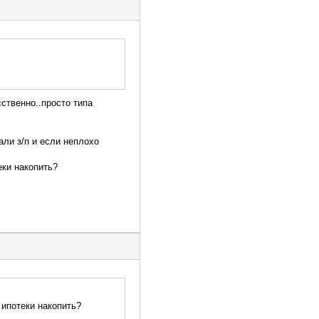
ственно..просто типа
вали з/п и если неплохо
еки накопить?
 ипотеки накопить?