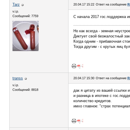
Tarz
20.04.17 15:22
Ответ на сообщение
R
v.i.p.
Сообщений: 7759
С начала 2017 гос.поддержка и
Но как всегда - земная неустро
Диктует свой безжалостный зак
Когда одним - прибавочная сто
Тогда другим - с крутых яиц бу
transs
20.04.17 15:30
Ответ на сообщение
R
v.i.p.
Сообщений: 8818
дак я цитату из вашей ссылки и
и разница в ипотеке с гос.подд
количество кредитов.
имхо главное: "страх потенциа