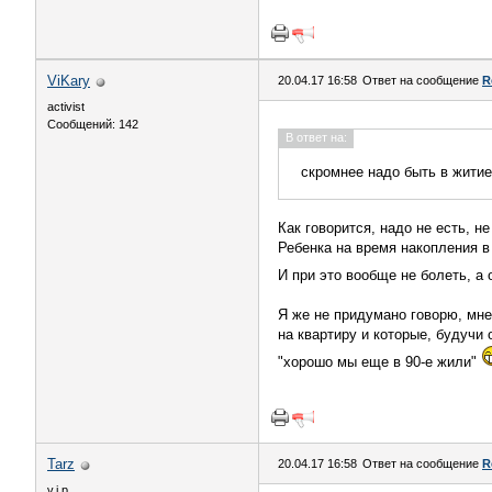
ViKary
20.04.17 16:58
Ответ на сообщение
R
activist
Сообщений: 142
В ответ на:
скромнее надо быть в житие
Как говорится, надо не есть, н
Ребенка на время накопления в 
И при это вообще не болеть, а
Я же не придумано говорю, мне 
на квартиру и которые, будучи 
"хорошо мы еще в 90-е жили"
Tarz
20.04.17 16:58
Ответ на сообщение
R
v.i.p.