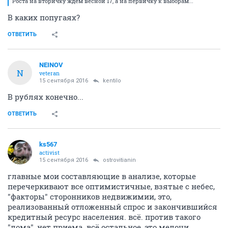
Роста на вторичку ждем весной 17, а на первичку к выборам...
В каких попугаях?
ОТВЕТИТЬ
NEINOV
N
veteran
15 сентября 2016
kentilo
В рублях конечно...
ОТВЕТИТЬ
ks567
activist
15 сентября 2016
ostrovitianin
главные мои составляющие в анализе, которые
перечеркивают все оптимистичные, взятые с небес,
"факторы" сторонников недвижимии, это,
реализованный отложенный спрос и закончившийся
кредитный ресурс населения. всё. против такого
"лома", нет приема. всё остальное, это мелочи...