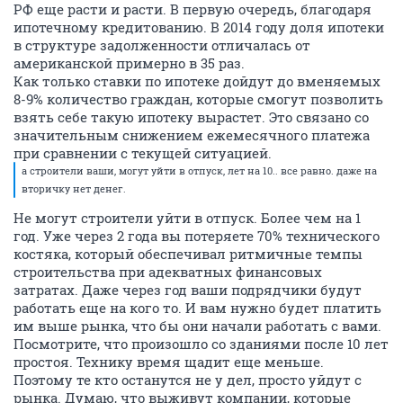
РФ еще расти и расти. В первую очередь, благодаря
ипотечному кредитованию. В 2014 году доля ипотеки
в структуре задолженности отличалась от
американской примерно в 35 раз.
Как только ставки по ипотеке дойдут до вменяемых
8-9% количество граждан, которые смогут позволить
взять себе такую ипотеку вырастет. Это связано со
значительным снижением ежемесячного платежа
при сравнении с текущей ситуацией.
а строители ваши, могут уйти в отпуск, лет на 10.. все равно. даже на
вторичку нет денег.
Не могут строители уйти в отпуск. Более чем на 1
год. Уже через 2 года вы потеряете 70% технического
костяка, который обеспечивал ритмичные темпы
строительства при адекватных финансовых
затратах. Даже через год ваши подрядчики будут
работать еще на кого то. И вам нужно будет платить
им выше рынка, что бы они начали работать с вами.
Посмотрите, что произошло со зданиями после 10 лет
простоя. Технику время щадит еще меньше.
Поэтому те кто останутся не у дел, просто уйдут с
рынка. Думаю, что выживут компании, которые