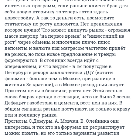
ипотечных программ, если раньше клиент брал для
себя новую вторичку то теперь готов ждать
новостройку. А так то деньги есть, посмотрите
статистику по росту депозитов. Нет предложения
которое нужно! Что может двинуть рынок - огромная
масса квартир "на первое время" и "инвестиций на
рост" через обмены и ипотечное плечо, плюс
депозиты и валюта под матрасом частично придёт
на рынок, но пока новое предложение и тренды
формируются. В столицах всегда идёт с
опережением, и что видим - в 1м полугодие в
Петербурге рекорд заключённых ДДУ (кстати
феномен - больше чем в Москве, при разнице в
жителях 3е кратной), а в Москве рекордный август.
При этом цены в боковике, роста нет. Этой осенью
снова бодрая аренда в столицах, чего не было 3 осени.
Дефицит газобетона и цемента, рост цен на них. В
общем сигналы разные поступают, не только к краху
цен и коллапсу рынка.
Прогнозы С.Демуры, А. Мовчан, В. Олейника они
интересны, и тех кто на форумах их ретранслирует
можно понять, но это только варианты развития