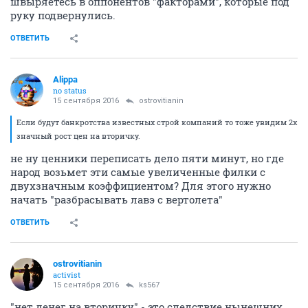
швыряетесь в оппонентов "факторами", которые под
руку подвернулись.
ОТВЕТИТЬ
Alippa
no status
15 сентября 2016
ostrovitianin
Если будут банкротства известных строй компаний то тоже увидим 2х
значный рост цен на вторичку.
не ну ценники переписать дело пяти минут, но где
народ возьмет эти самые увеличенные филки с
двухзначным коэффициентом? Для этого нужно
начать "разбрасывать лавэ с вертолета"
ОТВЕТИТЬ
ostrovitianin
activist
15 сентября 2016
ks567
"нет денег на вторичку" - это следствие нынешних