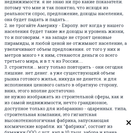
недвижимости. я не знаю ни про какие показатели.
потому что мне и так понятно, что исходя из
реальности спрос, предложение, доходы населения,
она будет падать и падать...
2. не трогайте Америку - Европу. вот когда у нашего
населения будет такие же доходы и уровень жизни,
то и поговорим. + на западе не строят ценовые
пирамиды, и любой ценой не отжимают население, а
увеличивают объем предложения. от того у них и
метров много + к ним, стекаются деньги со всего
третьего мира, и в т.ч из России....
3. строители... могу только повторить - они сегодня
лишние. нет денег. а уже существующий объем
рынка готового жилья, никуда не денется. и для
исполнения ценового сальто в обратную сторону,
вниз, этого вполне достаточно.
не нужно изображать из строительной сферы, как и
из самой недвижимости, нечто грандиозное,
доступное только для избараннно - одаренных. типа,
строительная компания, это гигантская
высокотехнологичная фабрика, запускающая
космические корабли. их "фабрика", состоит из
бумажки ООО, с уст. кап в 10 тыщ, забора и крана