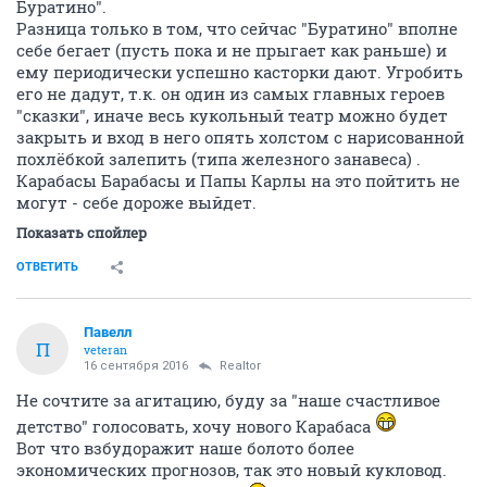
Буратино".
Разница только в том, что сейчас "Буратино" вполне
себе бегает (пусть пока и не прыгает как раньше) и
ему периодически успешно касторки дают. Угробить
его не дадут, т.к. он один из самых главных героев
"сказки", иначе весь кукольный театр можно будет
закрыть и вход в него опять холстом с нарисованной
похлёбкой залепить (типа железного занавеса) .
Карабасы Барабасы и Папы Карлы на это пойтить не
могут - себе дороже выйдет.
Показать спойлер
ОТВЕТИТЬ
Павелл
П
veteran
16 сентября 2016
Realtor
Не сочтите за агитацию, буду за "наше счастливое
детство" голосовать, хочу нового Карабаса
Вот что взбудоражит наше болото более
экономических прогнозов, так это новый кукловод.