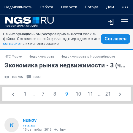
Недвижимость
Работа
Новости
Погода
Дом
На информационном ресурсе применяются cookie-
Согласен
файлы. Оставаясь на сайте, вы подтверждаете свое
согласие
на их использование.
НГС.Форум
Недвижимость
Недвижимость в Новосибирске
Экономика рынка недвижимости - 3 (часть 14)
165705
1000
1
...
7
8
9
10
11
...
21
NEINOV
N
veteran
15 сентября 2016
hpv