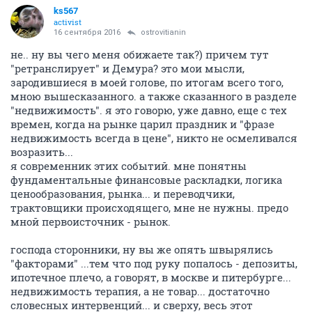
ks567
activist
16 сентября 2016
ostrovitianin
не.. ну вы чего меня обижаете так?) причем тут
"ретранслирует" и Демура? это мои мысли,
зародившиеся в моей голове, по итогам всего того,
мною вышесказанного. а также сказанного в разделе
"недвижимость". я это говорю, уже давно, еще с тех
времен, когда на рынке царил праздник и "фразе
недвижимость всегда в цене", никто не осмеливался
возразить...
я современник этих событий. мне понятны
фундаментальные финансовые раскладки, логика
ценообразования, рынка... и переводчики,
трактовщики происходящего, мне не нужны. предо
мной первоисточник - рынок.
господа сторонники, ну вы же опять швырялись
"факторами" ...тем что под руку попалось - депозиты,
ипотечное плечо, а говорят, в москве и питербурге...
недвижимость терапия, а не товар... достаточно
словесных интервенций... и сверху, весь этот