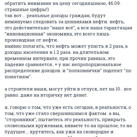
обратить внимание на цену сегодняшнюю, 46.09.
страшные цифры!)
так вот... реальные доходы граждан, будут
неминуемо следовать за ценниками нефти. нефть,
это действительно "наше всё", а вся наша тарахтящая
"инновационная" экономика, это всего лишь
производная от нефти.
наивно полагать, что нефть может упасть в 2 раза, а
доходы населения в 1.2 раза. на длительном
временном интервале, при прочих равных, это
падение сравняется. + у нас непропорциональное
распределение доходов. и "полковнички" поделят "по
понятиям".
а строители ваши, могут уйти в отпуск, лет на 10.. все
равно. даже на вторичку нет денег.
я, говорю о том, что уже есть сегодня, в реальности, о
том, что уже стало свершившимся фактом. а вы,
"сторонники", пытаетесь это реальность, прикрыть
словесными кружевами, киваете то на прошлое, то на
будущее... крутитесь, как ужи на сковородке и