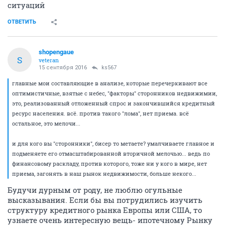
ситуаций
ОТВЕТИТЬ
shopengaue
S
veteran
15 сентября 2016
ks567
главные мои составляющие в анализе, которые перечеркивают все
оптимистичные, взятые с небес, "факторы" сторонников недвижимии,
это, реализованный отложенный спрос и закончившийся кредитный
ресурс населения. всё. против такого "лома", нет приема. всё
остальное, это мелочи...
и для кого вы "сторонники", бисер то метаете? умалчиваете главное и
подменяете его отмасштабированной вторичной мелочью... ведь по
финансовому раскладу, против которого, тоже ни у кого в мире, нет
приема, загонять в наш рынок недвижимости, больше некого...
Будучи дурным от роду, не люблю огульные
высказывания. Если бы вы потрудились изучить
структуру кредитного рынка Европы или США, то
узнаете очень интересную вещь- ипотечному Рынку