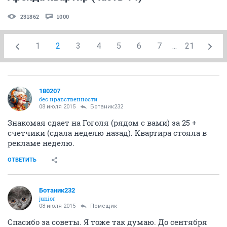
231862
1000
1
2
3
4
5
6
7
...
21
180207
бес нравственности
08 июля 2015
Ботаник232
Знакомая сдает на Гоголя (рядом с вами) за 25 +
счетчики (сдала неделю назад). Квартира стояла в
рекламе неделю.
ОТВЕТИТЬ
Ботаник232
junior
08 июля 2015
Помещик
Спасибо за советы. Я тоже так думаю. До сентября