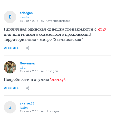
erisdgan
E
member
15 июля 2015
Автоинформатор
Приличная одинокая однёшка познакомится с
\п.2\
для длительного совместного проживания!
Территориально - метро "Заельцовская"
ОТВЕТИТЬ
Помещик
v.i.p.
15 июля 2015
erisdgan
Подробности в студию
\личку\
!!!
ОТВЕТИТЬ
знаток55
З
junior
15 июля 2015
Помещик