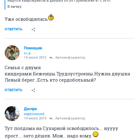
Ищутся квартиранты в двушку по ул Гурьевская 47 с 16.07.
В личку
Уже освободилась
ОТВЕТИТЬ
Помещик
v.i.p.
14 июля 2015
Автоинформатор
Семья с двумя
киндерами.Беженцы.Трудоустроены.Нужна двушка
Левый берег..Есть кто сердобольный?
ОТВЕТИТЬ
Дюпре
experienced
14 июля 2015
Автоинформатор
Тут полдома на Сухарной освободилось... нуууу
прост... зато дёшев. Мож.. надо кому.