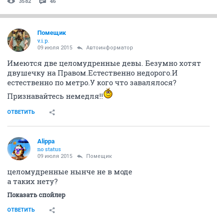
3582
46
Помещик
v.i.p.
09 июля 2015
Автоинформатор
Имеются две целомудренные девы. Безумно хотят
двушечку на Правом.Естественно недорого.И
естественно по метро.У кого что завалялося?
Признавайтесь немедля!!
ОТВЕТИТЬ
Alippa
no status
09 июля 2015
Помещик
целомудренные нынче не в моде
а таких нету?
Показать спойлер
ОТВЕТИТЬ