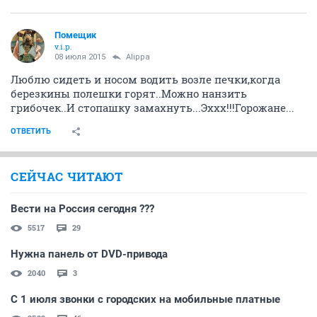
Помещик
v.i.p.
08 июля 2015
Alippa
Люблю сидеть и носом водить возле печки,когда
березкины полешки горят..Можно нанзить
грибочек..И стопашку замахнуть...Эххх!!!Горожане...
ОТВЕТИТЬ
СЕЙЧАС ЧИТАЮТ
Вести на Россия сегодня ???
5517
29
Нужна панель от DVD-привода
2040
3
С 1 июля звонки с городских на мобильные платные