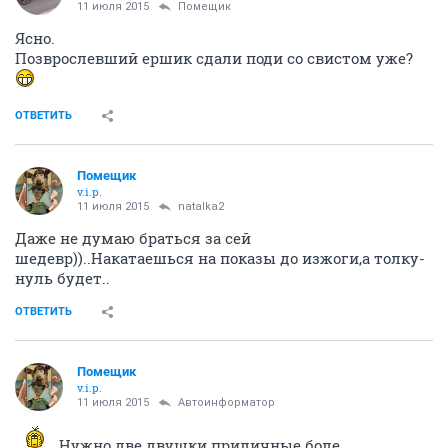
11 июля 2015
Помещик
Ясно.
Позврослевший ершик сдали поди со свистом уже?
ОТВЕТИТЬ
Помещик
v.i.p.
11 июля 2015
natalka2
Даже не думаю браться за сей
шедевр))..Накатаешься на показы до изжоги,а толку-
нуль будет..
ОТВЕТИТЬ
Помещик
v.i.p.
11 июля 2015
Автоинформатор
Нужно две двушки приличные боле