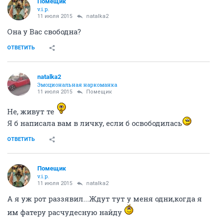
Помещик
v.i.p.
11 июля 2015
natalka2
Она у Вас свободна?
ОТВЕТИТЬ
natalka2
Эмоциональная наркоманка
11 июля 2015
Помещик
Не, живут те
Я б написала вам в личку, если б освободилась
ОТВЕТИТЬ
Помещик
v.i.p.
11 июля 2015
natalka2
А я уж рот раззявил...Ждут тут у меня одни,когда я
им фатеру расчудесную найду