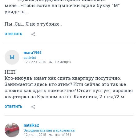
мене...Чтобы встав на цыпочки вдали букву "М"
увидеть....
Пы..Сы.. Я не о тубзике..
ОТВЕТИТЬ
mara1961
M
activist
12 июля 2015
Помещик
ННП
Кто-нибудь знает как сдать квартиру посуточно.
Занимается здесь кто этим? Или сейчас это так же
сложно как сдать помесячно? Стоит пустует хорошая
квартирка на Красном за пл. Калинина, 2-шка,72 м.
ОТВЕТИТЬ
natalka2
Эмоциональная наркоманка
12 июля 2015
mara1961