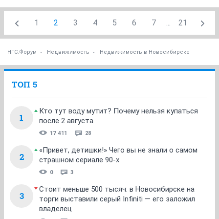
1
2
3
4
5
6
7
...
21
НГС.Форум
Недвижимость
Недвижимость в Новосибирске
ТОП 5
Кто тут воду мутит? Почему нельзя купаться
1
после 2 августа
17 411
28
«Привет, детишки!» Чего вы не знали о самом
2
страшном сериале 90-х
0
3
Стоит меньше 500 тысяч: в Новосибирске на
3
торги выставили серый Infiniti — его заложил
владелец