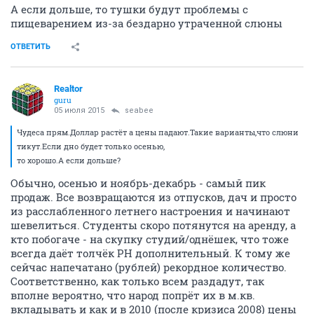
А если дольше, то тушки будут проблемы с
пищеварением из-за бездарно утраченной слюны
ОТВЕТИТЬ
Realtor
guru
05 июля 2015
seabee
Чудеса прям.Доллар растёт а цены падают.Такие варианты,что слюни
тикут.Если дно будет только осенью,
то хорошо.А если дольше?
Обычно, осенью и ноябрь-декабрь - самый пик
продаж. Все возвращаются из отпусков, дач и просто
из расслабленного летнего настроения и начинают
шевелиться. Студенты скоро потянутся на аренду, а
кто побогаче - на скупку студий/однёшек, что тоже
всегда даёт толчёк РН дополнительный. К тому же
сейчас напечатано (рублей) рекордное количество.
Соответственно, как только всем раздадут, так
вполне вероятно, что народ попрёт их в м.кв.
вкладывать и как и в 2010 (после кризиса 2008) цены