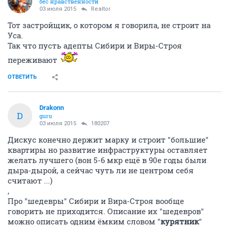
бес нравственности
03 июля 2015
Realtor
Тот застройщик, о котором я говорила, не строит на
Уса.
Так что пусть адепты Сибири и Виры-Строя
переживают
ОТВЕТИТЬ
Drakonn
D
guru
03 июля 2015
180207
Дискус конечно держит марку и строит "большие"
квартиры но развитие инфраструктуры оставляет
желать лучшего (вон 5-6 мкр ещё в 90е годы были
дыра-дырой, а сейчас чуть ли не центром себя
считают ...)
,
Про "шедевры" Сибири и Вира-Строя вообще
говорить не приходится. Описание их "шедевров"
можно описать одним ёмким словом "
курятник
"