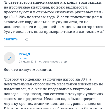
"В свете всего вышесказанного, к концу года скидки
на вторичные квартиры, по всей видимости,
преобразуются в открытое снижение рублевых цен -
до 10-15-20% по итогам года. И если положение дел в
экономике кардинально не улучшится, то не
исключено, что и в дальнейшем цены на «вторичке»
будут сползать вниз примерно такими же темпами."
ОТВЕТИТЬ
Pavel_S
P
activist
03 июля 2015
Автоинформатор
Вот что пишут москвичи:
"потому что ценник за полгода вырос на 30%, а
покупательная способность населения нисколько не
изменилась, т.о. как не продавались квартиры
полгода — год назад, так естессн в текущих условиях
совсем не продается. Недавно надо было продать
двушку срочно, ставили ценник на уровне аналогов
11,5 млн., в итоге пришлось сбрасывать до 8,5 млн., а