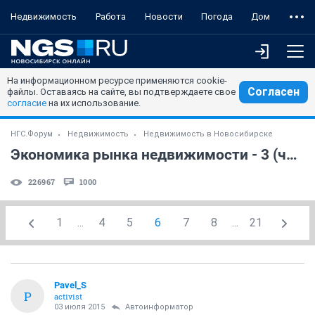
Недвижимость
Работа
Новости
Погода
Дом
На информационном ресурсе применяются cookie-
Согласен
файлы. Оставаясь на сайте, вы подтверждаете свое
согласие
на их использование.
НГС.Форум
Недвижимость
Недвижимость в Новосибирске
Экономика рынка недвижимости - 3 (часть 9)
226967
1000
1
...
4
5
6
7
8
...
21
Pavel_S
P
activist
03 июля 2015
Автоинформатор