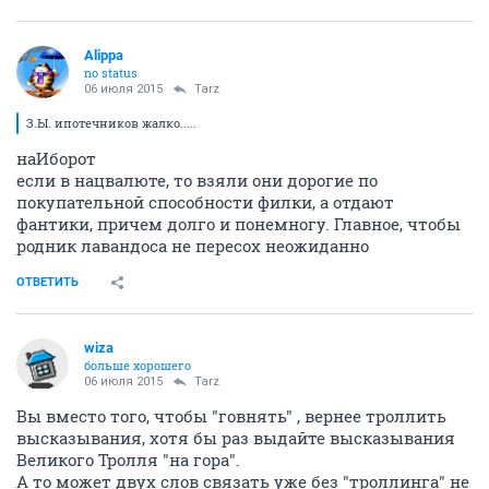
Alippa
no status
06 июля 2015
Tarz
З.Ы. ипотечников жалко.....
наИборот
если в нацвалюте, то взяли они дорогие по
покупательной способности филки, а отдают
фантики, причем долго и понемногу. Главное, чтобы
родник лавандоса не пересох неожиданно
ОТВЕТИТЬ
wiza
больше хорошего
06 июля 2015
Tarz
Вы вместо того, чтобы "говнять" , вернее троллить
высказывания, хотя бы раз выдайте высказывания
Великого Тролля "на гора".
А то может двух слов связать уже без "троллинга" не