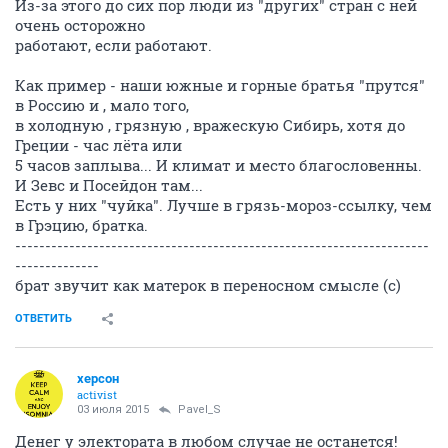
Из-за этого до сих пор люди из "других" стран с ней
очень осторожно
работают, если работают.
Как пример - наши южные и горные братья "прутся"
в Россию и , мало того,
в холодную , грязную , вражескую Сибирь, хотя до
Греции - час лёта или
5 часов заплыва... И климат и место благословенны.
И Зевс и Посейдон там...
Есть у них "чуйка". Лучше в грязь-мороз-ссылку, чем
в Грэцию, братка.
---------------------------------------------------------------------
--------------
брат звучит как матерок в переносном смысле (с)
ОТВЕТИТЬ
херсон
activist
03 июля 2015
Pavel_S
Денег у электората в любом случае не останется!