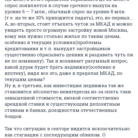
спрос появляется в случае срочного выкупа на
уровне 6 — 7 млн., обычный спрос на уровне 8 млн.
(т.е. на те же 30% приходится падать), это, во-первых...
А, во-вторых, стоит отъехать чуток за МКАД и можно
увидеть просто огромную застройку новой Москвы,
кому нах нужно столько жилья по таким ценам,
особенно в текущих условиях(проблемы
кредитования и т.п. вынудят застройщиков
существенно сбрасывать ценник и раздавать чуть ли
не по номиналу). Так и возникает разумный вопрос,
какой дурак будет брать недвижку(особенно в
ипотеку), видя все это, даже в пределах МКАД, по
текущим ценам?
Ну и, в-третьих, как инвестиция недвижка так же
становится абсолютно неинтересна из-за опять таки
завышенной стоимости, низкой соответственно
арендной ставки и существующим депозитным
ставкам в банках, доходностям отечественных
бондов.
Так что ситуация в секторе видится исключительно
как стагнация с последующим обвалом. О