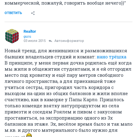
коммерческой, пожалуй, говорить вообще нечего))"
ОТВЕТИТЬ
Realtor
guru
03 июля 2015
Автоинформатор
Новый тренд, для женившихся и размножившихся
бывших владельцев студий и комнат:
нано трёшка
В принципе, у меня первая дочка родилась ещё когда
мы жили в общежитии студентами, и я ей отгородил
место под кроватку и ещё пару метров свободного
личного пространства, а для приехавшей тоже
учиться сестры, пригородил часть коридора с
выходом на один из общих балконов и жили вполне
счастливо, как в каморке у Папы Карло. Пришлось
только коменде взятку натурпродуктом из села
привезти и соседям Роялем и пивом с закусоном
проставиться, за экспроприацию одного из 3х
балконов на этаже. Эх, весёлое время было и так мало
м.кв. и другого материального было нужно для