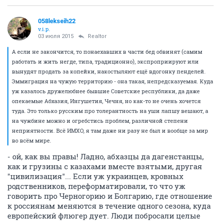
058lekseih22
v.i.p.
03 июля 2015
Realtor
А если не закончится, то понаехавших в части бед обвинят (самим
работать и жить негде, типа, традиционно), экспроприируют или
вынудят продать за копейки, накостыляют ещё вдогонку пенделей.
Эммиграция на чужую территорию - она такая, непредсказуемая. Куда
уж казалось дружелюбнее бывшие Советские республики, да даже
опекаемые Абхазия, Ингушетия, Чечня, но как-то не очень хочется
туда. Это только русским про толерантность на уши лапшу вешают, а
на чужбине можно и огребстись проблем, различной степени
неприятности. Всё ИМХО, я там даже ни разу не был и вообще за мир
во всём мире.
- ой, как вы правы! Ладно, абхазцы да дагенстанцы,
как и грузины с казахами вместе взятыми, другая
"цивилизация"... Если уж украинцев, кровных
родственников, переформатировали, то что уж
говорить про Черногорию и Болгарию, где отношение
к россиянам меняются в течение одного сезона, куда
европейский флюгер дует. Люди побросали целые