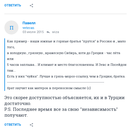
ОТВЕТИТЬ
Павелл
П
veteran
03 июля 2015
wiza
Как пример - наши южные и горные братья "прутся" в Россию и , мало
того,
в холодную , грязную , вражескую Сибирь, хотя до Греции - час лёта
или
5 часов заплыва... И климат и место благословенны. И Зевс и Посейдон
там...
Есть у них "чуйка". Лучше в грязь-мороз-ссылку, чем в Грэцию, братка.
-----------------------------------------------------------------------------------
брат звучит как матерок в переносном смысле (с)
Это скорее доступностью объясняется, их и в Турции
достаточно.
P.S. Последнее время все за свою "независимость"
получают.
ОТВЕТИТЬ