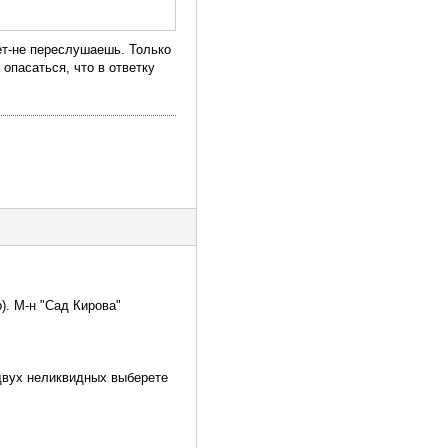
жет-не переслушаешь. Только
 опасаться, что в ответку
р). М-н "Сад Кирова"
 двух неликвидных выберете