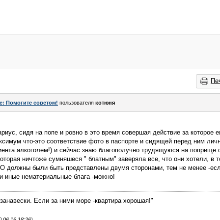
Пе
e: Помогите советом!
пользователя
котюня
ариус, сидя на попе и ровно в это время совершая действие за которое е
ксимум что-это соответствие фото в паспорте и сидящей перед ним лич
лиента алкоголем!) и сейчас знаю благополучно трудящуюся на поприще
оторая ничтоже сумняшеся " блатным" заверяла все, что они хотели, в т
должны были быть представлены двумя сторонами, тем не менее -если
и иные нематериальные блага -можно!
занавески. Если за ними море -квартира хорошая!"
.06.16 18:26)