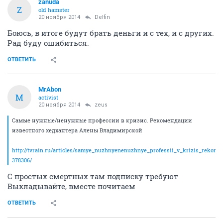
zanuda
Z
old hamster
20 ноября 2014
Delfin
Боюсь, в итоге будут брать деньги и с тех, и с других.
Рад буду ошибиться.
ОТВЕТИТЬ
MrAbon
M
activist
20 ноября 2014
zeus
Самые нужные/ненужные профессии в кризис. Рекомендации
известного хедхантера Алены Владимирской
http://tvrain.ru/articles/samye_nuzhnyenenuzhnye_professii_v_krizis_rekome
378306/
С простых смертных там подписку требуют
Выкладывайте, вместе почитаем
ОТВЕТИТЬ