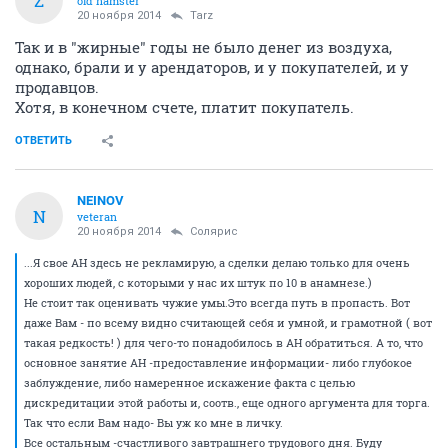
Z
old hamster
20 ноября 2014
Tarz
Так и в "жирные" годы не было денег из воздуха,
однако, брали и у арендаторов, и у покупателей, и у
продавцов.
Хотя, в конечном счете, платит покупатель.
ОТВЕТИТЬ
NEINOV
N
veteran
20 ноября 2014
Солярис
...Я свое АН здесь не рекламирую, а сделки делаю только для очень
хороших людей, с которыми у нас их штук по 10 в анамнезе.)
Не стоит так оценивать чужие умы.Это всегда путь в пропасть. Вот
даже Вам - по всему видно считающей себя и умной, и грамотной ( вот
такая редкость! ) для чего-то понадобилось в АН обратиться. А то, что
основное занятие АН -предоставление информации- либо глубокое
заблуждение, либо намеренное искажение факта с целью
дискредитации этой работы и, соотв., еще одного аргумента для торга.
Так что если Вам надо- Вы уж ко мне в личку.
Все остальным -счастливого завтрашнего трудового дня. Буду