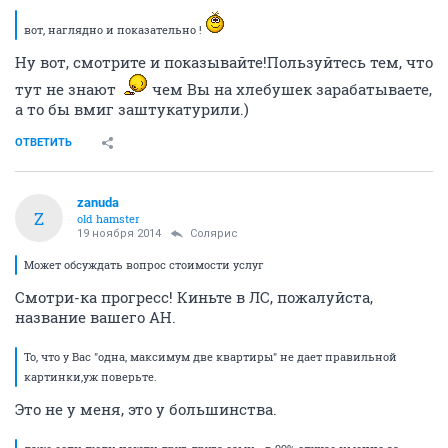
вот, наглядно и показательно !
Ну вот, смотрите и показывайте!Пользуйтесь тем, что
тут не знают
чем Вы на хлебушек зарабатываете,
а то бы вмиг заштукатурили.)
ОТВЕТИТЬ
zanuda
Z
old hamster
19 ноября 2014
Солярис
Может обсуждать вопрос стоимости услуг
Смотри-ка прогресс! Киньте в ЛС, пожалуйста,
название вашего АН.
То, что у Вас "одна, максимум две квартиры" не дает правильной
картинки,уж поверьте.
Это не у меня, это у большинства.