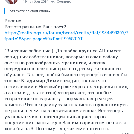
19 ноября 2014
Солярис
...отвечате за свои слова?
Вполне.
Вот это разве не Ваш пост?
https://realty.ngs.ru/forum/board/realty/flat/1954498307/?
fpart=18&per-page=50#Post1995801711
"Вы такие забавные.)) Да любое крупное АН имеет
солидных собственников, которые и сами собаку
сьели на разнообразных тренингах, и своих
сотрудников несколько раз в год тому же планово
обучают. Так вот, любой бизнесс-тренер( вот хотя бы
тот же Владимир Димитриадис, только что
отчитавший в Новосибирске курс для управляющих,
а затем и для агентов) утверждает, что любое
возражение по варианту - нормальная реакция
клиента.Что в корзину такого клиента нужно кинуть
не раньше чем, на 5 негативном звонке. Вот теперь
умножьте число потенциальных риелторов,
получивших рассылку с Вашим вариантом не на 5, а
хотя бы на 3. Поэтому - да, так именно и есть: