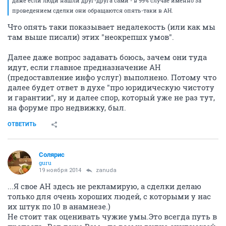
даже если люди нашли друг-друга сами - в 99% случае именно за
проведением сделки они обращаются опять-таки в АН.
Что опять таки показывает недалекость (или как мы
там выше писали) этих "неокрепшх умов".
Далее даже вопрос задавать боюсь, зачем они туда
идут, если главное предназначение АН
(предоставление инфо услуг) выполнено. Потому что
далее будет ответ в духе "про юридическую чистоту
и гарантии", ну и далее спор, который уже не раз тут,
на форуме про недвижку, был.
ОТВЕТИТЬ
Солярис
guru
19 ноября 2014
zanuda
...Я свое АН здесь не рекламирую, а сделки делаю
только для очень хороших людей, с которыми у нас
их штук по 10 в анамнезе.)
Не стоит так оценивать чужие умы.Это всегда путь в