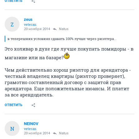
ОТВЕТИТЬ
zeus
Z
veteran
20 ноября 2014
Natus
в теперешних условиях сдавать 100% лучше через риэлтера...
Это холивар в духе где лучше покупать помидоры - в
магазине или на базаре?
Чем действительно хорош риэлтор для арендатора -
честный владелец квартиры (риэлтор проверяет),
грамотно составленный договор с защитой прав
арендатора. Еще положительные нюансы. И платит
за все арендодатель.
ОТВЕТИТЬ
NEINOV
N
veteran
20 ноября 2014
Natus