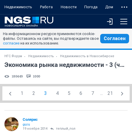
Недвижимость
Работа
Новости
Погода
Дом
На информационном ресурсе применяются cookie-
Согласен
файлы. Оставаясь на сайте, вы подтверждаете свое
согласие
на их использование.
НГС.Форум
Недвижимость
Недвижимость в Новосибирске
Экономика рынка недвижимости - 3 (часть 6)
180449
1000
1
2
3
4
5
6
7
...
21
Солярис
guru
19 ноября 2014
теплый_пол