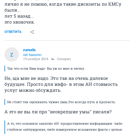
лично я не помню, когда такие дисконты по КМСу
были...
лет 5 назад...
это звоночек.
ОТВЕТИТЬ
zanuda
Z
old hamster
19 ноября 2014
Солярис
Так что если Вам надо- Вы уж ко мне в личку.
Не, ща мне не надо. Это так на очень далекое
будущее. Просто для инфо- в этом АН стоимость
услуг можно обсуждать.
Не стоит так оценивать чужие умы.Это всегда путь в пропасть.
А это не вы ли про "неокрепшие умы" писали?
А то, что основное занятие АН -предоставление информации- либо
глубокое заблуждение, либо намеренное искажение факта с целью