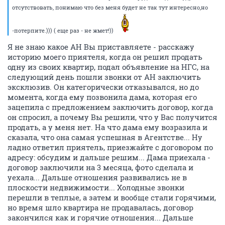
отсутствовать, понимаю что без меня будет не так тут интересно,но
-потерпите.))) ( еще раз - не жмет!))
Я не знаю какое АН Вы приставляете - расскажу
историю моего приятеля, когда он решил продать
одну из своих квартир, подал объявление на НГС, на
следующий день пошли звонки от АН заключить
эксклюзив. Он категорически отказывался, но до
момента, когда ему позвонила дама, которая его
зацепила с предложением заключить договор, когда
он спросил, а почему Вы решили, что у Вас получится
продать, а у меня нет. На что дама ему возразила и
сказала, что она самая успешная в Агентстве... Ну
ладно ответил приятель, приезжайте с договором по
адресу: обсудим и дальше решим... Дама приехала -
договор заключили на 3 месяца, фото сделала и
уехала... Дальше отношения развивались не в
плоскости недвижимости... Холодные звонки
перешли в теплые, а затем и вообще стали горячими,
но время шло квартира не продавалась, договор
закончился как и горячие отношения... Дальше