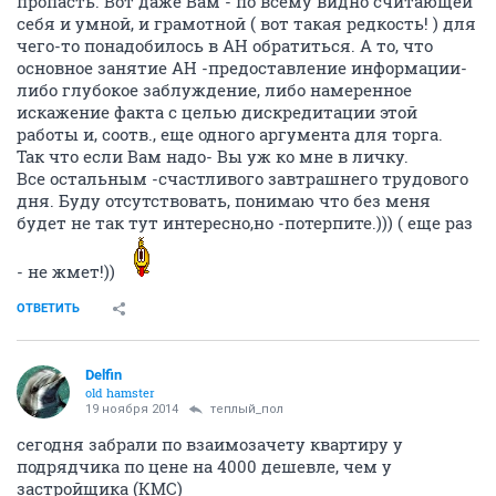
пропасть. Вот даже Вам - по всему видно считающей
себя и умной, и грамотной ( вот такая редкость! ) для
чего-то понадобилось в АН обратиться. А то, что
основное занятие АН -предоставление информации-
либо глубокое заблуждение, либо намеренное
искажение факта с целью дискредитации этой
работы и, соотв., еще одного аргумента для торга.
Так что если Вам надо- Вы уж ко мне в личку.
Все остальным -счастливого завтрашнего трудового
дня. Буду отсутствовать, понимаю что без меня
будет не так тут интересно,но -потерпите.))) ( еще раз
- не жмет!))
ОТВЕТИТЬ
Delfin
old hamster
19 ноября 2014
теплый_пол
сегодня забрали по взаимозачету квартиру у
подрядчика по цене на 4000 дешевле, чем у
застройщика (КМС)