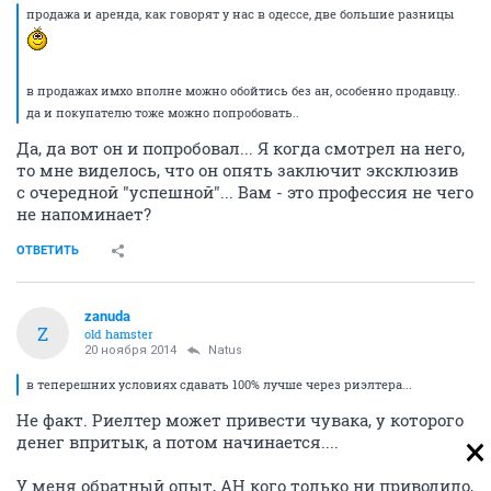
продажа и аренда, как говорят у нас в одессе, две большие разницы
в продажах имхо вполне можно обойтись без ан, особенно продавцу..
да и покупателю тоже можно попробовать..
Да, да вот он и попробовал... Я когда смотрел на него,
то мне виделось, что он опять заключит эксклюзив
с очередной "успешной"... Вам - это профессия не чего
не напоминает?
ОТВЕТИТЬ
zanuda
Z
old hamster
20 ноября 2014
Natus
в теперешних условиях сдавать 100% лучше через риэлтера...
Не факт. Риелтер может привести чувака, у которого
денег впритык, а потом начинается....
У меня обратный опыт, АН кого только ни приводило,