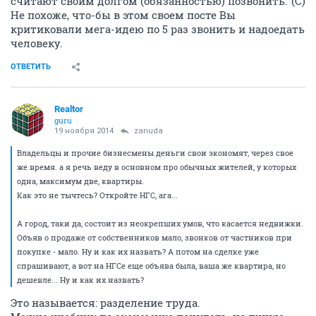
считают своим долгом (обязанностью) позвонить."(С)
Не похоже, что-бы в этом своем посте Вы
критиковали мега-идею по 5 раз звонить и надоедать
человеку.
ОТВЕТИТЬ
Realtor
guru
19 ноября 2014
zanuda
Владельцы и прочие бизнесмены деньги свои экономят, через свое
же время. а я речь веду в основном про обычных жителей, у которых
одна, максимум две, квартиры.
Как это не тычтесь? Откройте НГС, ага...
А город, таки да, состоит из неокрепших умов, что касается недвижки.
Объяв о продаже от собственников мало, звонков от частников при
покупке - мало. Ну и как их назвать? А потом на сделке уже
спрашивают, а вот на НГСе еще объява была, ваша же квартира, но
дешевле... Ну и как их назвать?
Это называется: разделение труда.