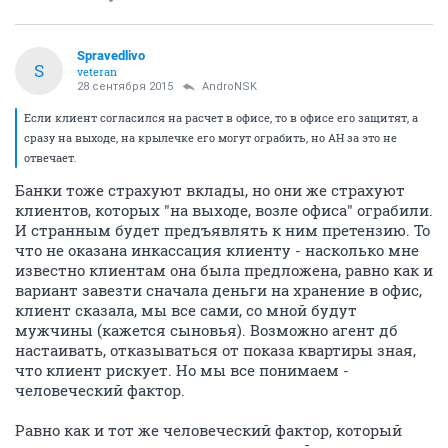
Spravedlivo
S
veteran
28 сентября 2015
AndroNSK
Если клиент согласился на расчет в офисе, то в офисе его защитят, а
сразу на выходе, на крылечке его могут ограбить, но АН за это не
отвечает.
Банки тоже страхуют вклады, но они же страхуют
клиентов, которых "на выходе, возле офиса" ограбили.
И странным будет предъявлять к ним претензию. То
что не оказана инкассация клиенту - насколько мне
известно клиентам она была предложена, равно как и
вариант завезти сначала деньги на хранение в офис,
клиент сказала, мы все сами, со мной будут
мужчины (кажется сыновья). Возможно агент дб
настаивать, отказываться от показа квартиры зная,
что клиент рискует. Но мы все понимаем -
человеческий фактор.
Равно как и тот же человеческий фактор, который