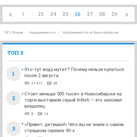
1
...
23
24
25
26
27
28
29
НГС.Форум
Недвижимость
Недвижимость в Новосибирске
ТОП 5
Кто тут воду мутит? Почему нельзя купаться
1
после 2 августа
17 411
28
Стоит меньше 500 тысяч: в Новосибирске на
2
торги выставили серый Infiniti — его заложил
владелец
0
13
«Привет, детишки!» Чего вы не знали о самом
3
страшном сериале 90-х