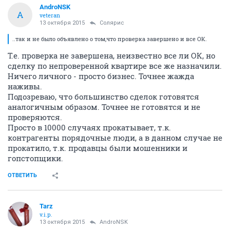
AndroNSK
A
veteran
13 октября 2015
Солярис
..так и не было объявлено о том,что проверка завершено и все ОК.
Т.е. проверка не завершена, неизвестно все ли ОК, но
сделку по непроверенной квартире все же назначили.
Ничего личного - просто бизнес. Точнее жажда
наживы.
Подозреваю, что большинство сделок готовятся
аналогичным образом. Точнее не готовятся и не
проверяются.
Просто в 10000 случаях прокатывает, т.к.
контрагенты порядочные люди, а в данном случае не
прокатило, т.к. продавцы были мошенники и
гопстопщики.
ОТВЕТИТЬ
Tarz
v.i.p.
13 октября 2015
AndroNSK