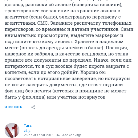
договор, расписки об авансе (наверняка вносили),
трехстороннее соглашение на хранение аванса в
агентстве (если было), электронную переписку с
агентствами, СМС. Закажите распечатку телефонных
переговоров, со временем и датами участников. Сами
внимательно просмотрите, выделите маркером и
подпишите кто кому звонил. Храните в надёжном
месте (вплоть до аренды ячейки в банке). Полиция,
наверное их забрала, в качестве вещ.доков, но тогда
храните все документы по передаче. Иначе, если они
потеряются, то в суд вообще будет дорога закрыта с
копиями, если до этого дойдёт. Хорошо бы
посоветовать нотариальное заверение, но нотариусы
не хотят заверять документы, где стоят подписи
физ.лиц без печати (которых в принципе не может
быть у физ.лица) или участия нотариусов.
ОТВЕТИТЬ
Tarz
v.i.p.
26 сентября 2015
Александр.....