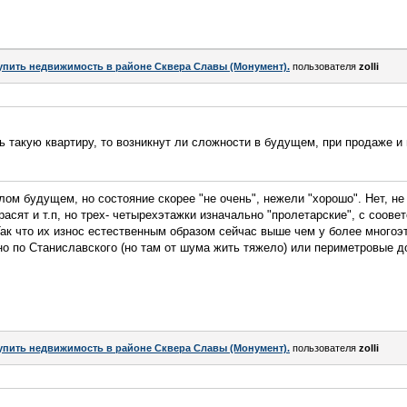
упить недвижимость в районе Сквера Славы (Монумент).
пользователя
zolli
ть такую квартиру, то возникнут ли сложности в будущем, при продаже и
тлом будущем, но состояние скорее "не очень", нежели "хорошо". Нет, н
расят и т.п, но трех- четырехэтажки изначально "пролетарские", с соо
 Так что их износ естественным образом сейчас выше чем у более много
но по Станиславского (но там от шума жить тяжело) или периметровые д
упить недвижимость в районе Сквера Славы (Монумент).
пользователя
zolli