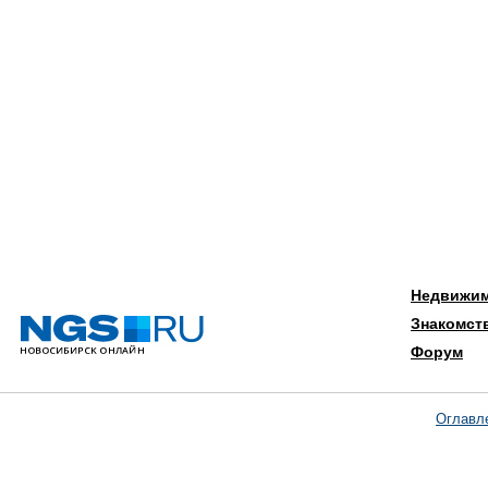
Недвижи
Знакомст
Форум
Оглавл