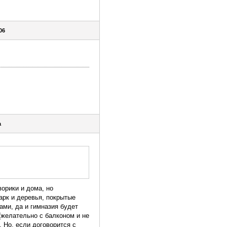
06
a
орики и дома, но
арк и деревья, покрытые
ами, да и гимназия будет
(желательно с балконом и не
. Но, если договорится с