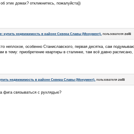
 об этих домах? откликнитесь, пожалуйста))
e: купить недвижимость в районе Сквера Славы (Монумент).
пользователя
zolli
сто неплохое, особенно Станиславского, первая десятка, сам подумываю
ам в тему: приобретение квартиры в сталинке, там всё давно расписано, 
упить недвижимость в районе Сквера Славы (Монумент).
пользователя
zolli
на фига связываться с рухлядью?