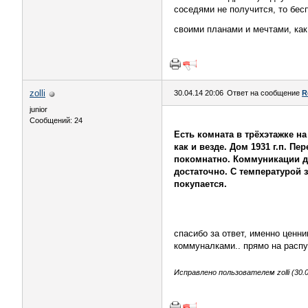
соседями не получится, то бес
своими планами и мечтами, ка
zolli
30.04.14 20:06
Ответ на сообщение
R
junior
Сообщений: 24
Есть комната в трёхэтажке на
как и везде. Дом 1931 г.п. П
покомнатно. Коммуникации др
достаточно. С температурой 
покупается.
спасибо за ответ, именно ценн
коммуналками.. прямо на распу
Исправлено пользователем zolli (30.0