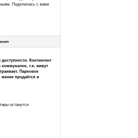
дными. Поделилась с вами
lassen
й доступности. Контингент
 коммуналок, т.е. живут
траивает. Парковок
- менее продаётся и
ртиры останутся