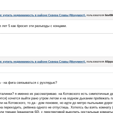
e: купить недвижимость в районе Сквера Славы (Монумент).
пользователя
liev06
 лет 5 как бросил эти разъезды с концами.
e: купить недвижимость в районе Сквера Славы (Монумент).
пользователя
Alipp
 - на фига связываться с рухлядью?
талинки? я именно их рассматриваю. на Котовского есть симпотичные дв
ится) хочется выйти рано утром летом и на оодном дыхании пробежать п
ли на Котовского, то да - дом поновее, но идти до метро пыльными дорог
на переходить, ребенка одного не отпустишь. Хотелсь бы взять комнату 
ли трешке (квадратов 60), с перспективой выкупить оостальные комнаты