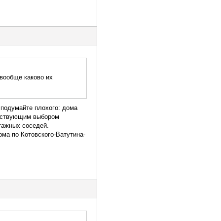
 вообще каково их
е подумайте плохого: дома
ветствующим выбором
этажных соседей.
ома по Котовского-Ватутина-