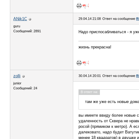
ANik1C
29.04.14 21:08
Ответ на сообщение
R
guru
Сообщений: 2891
Надо приспосабливаться - я уже
жизнь прекрасна!
zolli
30.04.14 20:01
Ответ на сообщение
R
junior
Сообщений: 24
В ответ на:
там же уже есть новые дома
вы имеете ввиду более новые с
удаленность от Сквера не нрав
росой (прямиком к метро). А ес
далековато, надо будет Ватути
менее 18 квадратов) в двушке и