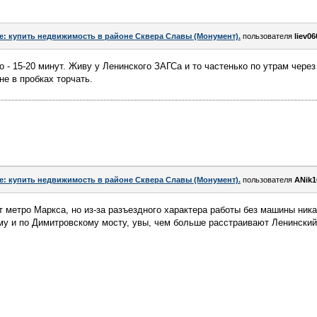
e: купить недвижимость в районе Сквера Славы (Монумент).
пользователя
liev06
 - 15-20 минут. Живу у Ленинского ЗАГСа и то частенько по утрам через
не в пробках торчать.
e: купить недвижимость в районе Сквера Славы (Монумент).
пользователя
ANik
т метро Маркса, но из-за разъездного характера работы без машины ника
у и по Димитровскому мосту, увы, чем больше расстраивают Ленинский