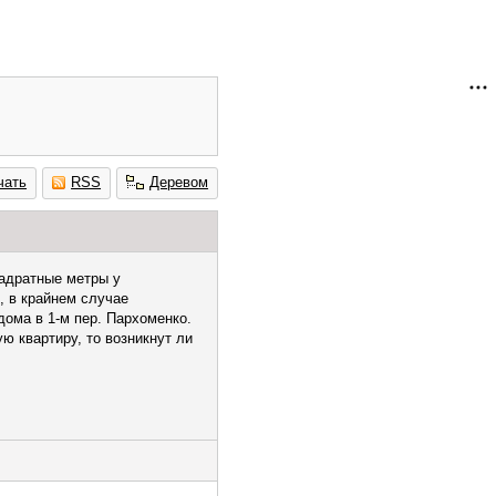
чать
RSS
Деревом
вадратные метры у
, в крайнем случае
дома в 1-м пер. Пархоменко.
ю квартиру, то возникнут ли