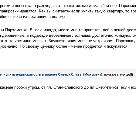
ровки и цены стала разглядывать трехэтажные дома в 1-м пер. Пархоме
ланировки нравятся. Как вы считаете- если купить такую квартиру, то во
бще каково их состояние в целом)
-м Пархоменко. Бываю иногда, места мне те нравятся, всё в пешей досту
ия деревянные, в подъезде деревянные лестницы, достаточно коммуналок,
 что -то частично меняют. Звукоизоляция меня не устраивает. Парковок 
днозначно. По своему ценнику более - менее продаётся и покупается.
e: купить недвижимость в районе Сквера Славы (Монумент).
пользователя
zolli
асные пробки утром, от пл. Станиславского до пл.Энергетиков, если еха