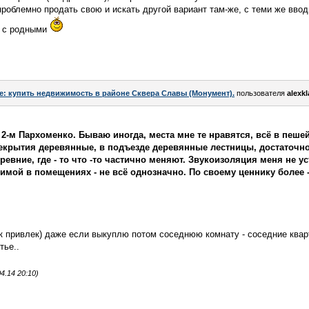
проблемно продать свою и искать другой вариант там-же, с теми же вво
к с родными
e: купить недвижимость в районе Сквера Славы (Монумент).
пользователя
alexk
 2-м Пархоменко. Бываю иногда, места мне те нравятся, всё в пеше
ерекрытия деревянные, в подъезде деревянные лестницы, достаточно
евние, где - то что -то частично меняют. Звукоизоляция меня не ус
зимой в помещениях - не всё однозначно. По своему ценнику более 
ик привлек) даже если выкуплю потом соседнюю комнату - соседние ква
тье..
4.14 20:10)