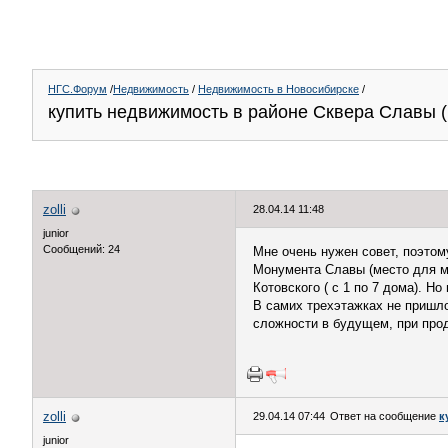
НГС.Форум
/
Недвижимость
/
Недвижимость в Новосибирске
/
купить недвижимость в районе Сквера Славы 
zolli
28.04.14 11:48
junior
Сообщений: 24
Мне очень нужен совет, поэтом
Монумента Славы (место для ме
Котовского ( с 1 по 7 дома). Н
В самих трехэтажках не пришлос
сложности в будущем, при прод
zolli
29.04.14 07:44
Ответ на сообщение
к
junior