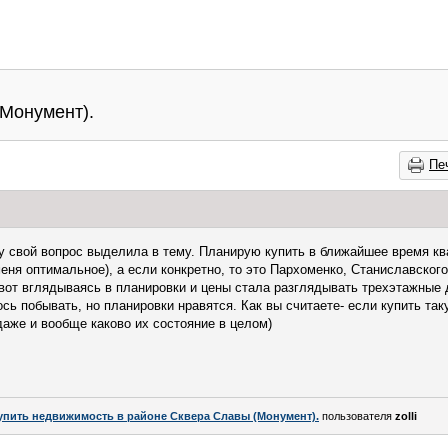
(Монумент).
Пе
у свой вопрос выделила в тему. Планирую купить в ближайшее время к
ня оптимальное), а если конкретно, то это Пархоменко, Станиславского
о вот вглядываясь в планировки и цены стала разглядывать трехэтажные 
ь побывать, но планировки нравятся. Как вы считаете- если купить таку
аже и вообще каково их состояние в целом)
упить недвижимость в районе Сквера Славы (Монумент).
пользователя
zolli