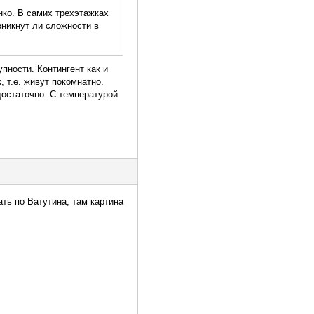
нко. В самих трехэтажках
зникнут ли сложности в
пности. Контингент как и
 т.е. живут покомнатно.
достаточно. С температурой
ть по Ватутина, там картина