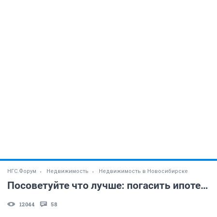
НГС.Форум
Недвижимость
Недвижимость в Новосибирске
Посоветуйте что лучше: погасить ипотеку или купить еще одну квартиру?
12044
58