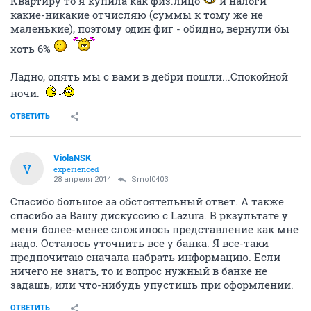
Квартиру то я купила как физ.лицо
и налоги
какие-никакие отчисляю (суммы к тому же не
маленькие), поэтому один фиг - обидно, вернули бы
хоть 6%
Ладно, опять мы с вами в дебри пошли...Спокойной
ночи.
ОТВЕТИТЬ
ViolaNSK
V
experienced
28 апреля 2014
Smol0403
Спасибо большое за обстоятельный ответ. А также
спасибо за Вашу дискуссию с Lazura. В ркзультате у
меня более-менее сложилось представление как мне
надо. Осталось уточнить все у банка. Я все-таки
предпочитаю сначала набрать информацию. Если
ничего не знать, то и вопрос нужный в банке не
задашь, или что-нибудь упустишь при оформлении.
ОТВЕТИТЬ