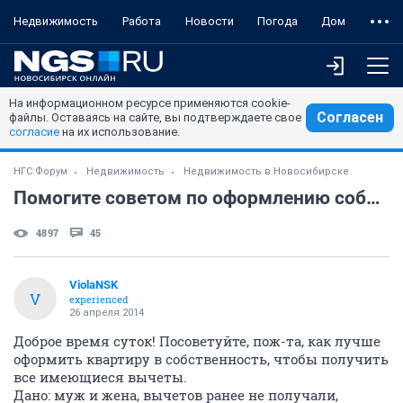
Недвижимость
Работа
Новости
Погода
Дом
На информационном ресурсе применяются cookie-
Согласен
файлы. Оставаясь на сайте, вы подтверждаете свое
согласие
на их использование.
НГС.Форум
Недвижимость
Недвижимость в Новосибирске
Помогите советом по оформлению собственности
4897
45
ViolaNSK
V
experienced
26 апреля 2014
Доброе время суток! Посоветуйте, пож-та, как лучше
оформить квартиру в собственность, чтобы получить
все имеющиеся вычеты.
Дано: муж и жена, вычетов ранее не получали,