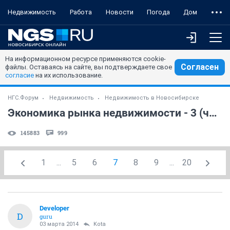
Недвижимость
Работа
Новости
Погода
Дом
На информационном ресурсе применяются cookie-
Согласен
файлы. Оставаясь на сайте, вы подтверждаете свое
согласие
на их использование.
НГС.Форум
Недвижимость
Недвижимость в Новосибирске
Экономика рынка недвижимости - 3 (часть 3)
145883
999
1
...
5
6
7
8
9
...
20
Developer
D
guru
03 марта 2014
Kota