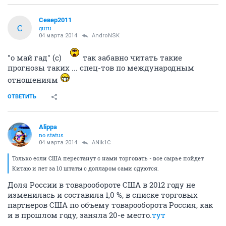
Север2011
С
guru
04 марта 2014
AndroNSK
"о май гад" (с)
так забавно читать такие
прогнозы таких ... спец-тов по международным
отношениям
ОТВЕТИТЬ
Alippa
no status
04 марта 2014
ANik1C
Только если США перестанут с нами торговать - все сырье пойдет
Китаю и лет за 10 штаты с долларом сами сдуются.
Доля России в товарообороте США в 2012 году не
изменилась и составила 1,0 %, в списке торговых
партнеров США по объему товарооборота Россия, как
и в прошлом году, заняла 20-е место.
тут