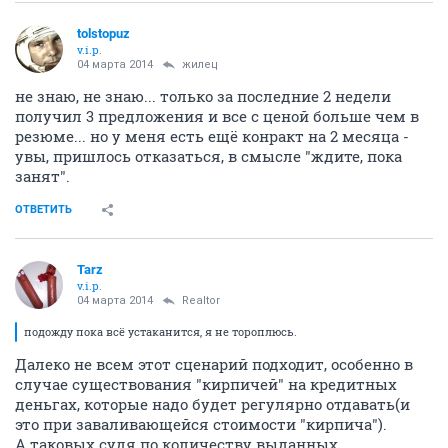
tolstopuz
v.i.p.
04 марта 2014
жилец
не знаю, не знаю... только за последние 2 недели
получил 3 предложения и все с ценой больше чем в
резюме... но у меня есть ещё конракт на 2 месяца -
увы, пришлось отказаться, в смысле "ждите, пока
занят".
ОТВЕТИТЬ
Tarz
v.i.p.
04 марта 2014
Realtor
подожду пока всё устаканится, я не тороплюсь.
Далеко не всем этот сценарий подходит, особенно в
случае существования "кирпичей" на кредитных
деньгах, которые надо будет регулярно отдавать(и
это при заваливающейся стоимости "кирпича").
А таковых судя по количеству выданных