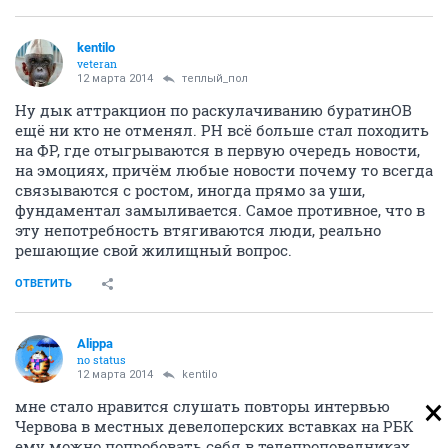
kentilo
veteran
12 марта 2014
теплый_пол
Ну дык аттракцион по раскулачиванию буратинОВ
ещё ни кто не отменял. РН всё больше стал походить
на ФР, где отыгрываются в первую очередь новости,
на эмоциях, причём любые новости почему то всегда
связываются с ростом, иногда прямо за уши,
фундаментал замыливается. Самое противное, что в
эту непотребность втягиваются люди, реально
решающие свой жилищный вопрос.
ОТВЕТИТЬ
Alippa
no status
12 марта 2014
kentilo
мне стало нравится слушать повторы интервью
Червова в местных девелоперских вставках на РБК
ему можно попробовать себя в телепроповедниках,