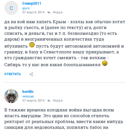
Север2011
С
guru
07 марта 2014
Alippa
да на кой нам хапать Крым - хохлы как обычно хотят
и рыбку съесть, и (далее по тексту) ага, долги
списать, и деньги, газ и т.п. безвозмездно (то есть
даром) в неограниченных количествах туда
вбухивать
пусть будут автономной автономией и
границу, и базу в Севастополе нашу прикрывают, а
кто гражданство хочет сменить - так вэлкам -
Сибирь то у нас вон какая бооольшааааяяя
ОТВЕТИТЬ
kentilo
veteran
07 марта 2014
Alippa
В тяжкие времена холодная война выгодна всем
власть имущим. Это один из способов отвлечь
ректорат от реальных проблем, ввести какие нибудь
санкции для недовольных, попилить бабос на