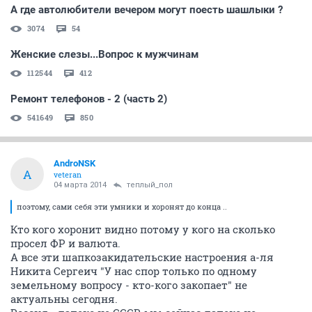
А где автолюбители вечером могут поесть шашлыки ?
3074
54
Женские слезы...Вопрос к мужчинам
112544
412
Ремонт телефонов - 2 (часть 2)
541649
850
AndroNSK
A
veteran
04 марта 2014
теплый_пол
поэтому, сами себя эти умники и хоронят до конца ..
Кто кого хоронит видно потому у кого на сколько
просел ФР и валюта.
А все эти шапкозакидательские настроения а-ля
Никита Сергеич "У нас спор только по одному
земельному вопросу - кто-кого закопает" не
актуальны сегодня.