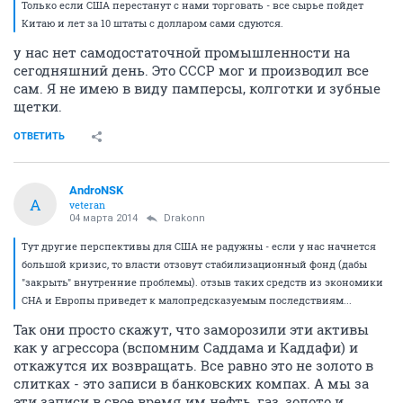
Только если США перестанут с нами торговать - все сырье пойдет
Китаю и лет за 10 штаты с долларом сами сдуются.
у нас нет самодостаточной промышленности на
сегодняшний день. Это СССР мог и производил все
сам. Я не имею в виду памперсы, колготки и зубные
щетки.
ОТВЕТИТЬ
AndroNSK
A
veteran
04 марта 2014
Drakonn
Тут другие перспективы для США не радужны - если у нас начнется
большой кризис, то власти отзовут стабилизационный фонд (дабы
"закрыть" внутренние проблемы). отзыв таких средств из экономики
СНА и Европы приведет к малопредсказуемым последствиям...
Так они просто скажут, что заморозили эти активы
как у агрессора (вспомним Саддама и Каддафи) и
откажутся их возвращать. Все равно это не золото в
слитках - это записи в банковских компах. А мы за
эти записи в свое время им нефть, газ, золото и