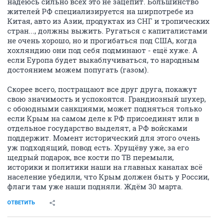
надеюсь сильно всех это не зацепит. Большинство
жителей РФ специализируется на ширпотребе из
Китая, авто из Азии, продуктах из СНГ и тропических
стран..., должны выжить. Ругаться с капиталистами
не очень хорошо, но и прогибаться под США, когда
хохляндию они под себя подминают - ещё хуже. А
если Еуропа будет выкаблучиваться, то народным
достоянием можем попугать (газом).
Скорее всего, постращают все друг друга, покажут
свою значимость и успокоятся. Грандиозный шухер,
с обоюдными санкциями, может подняться только
если Крым на самом деле к РФ присоединят или в
отдельное государство выделят, а РФ войсками
поддержит. Момент исторический для этого очень
уж подходящий, повод есть. Хрущёву уже, за его
щедрый подарок, все кости по ТВ перемыли,
историки и политики наши на главных каналах всё
население убедили, что Крым должен быть у России,
флаги там уже наши подняли. Ждём 30 марта.
ОТВЕТИТЬ