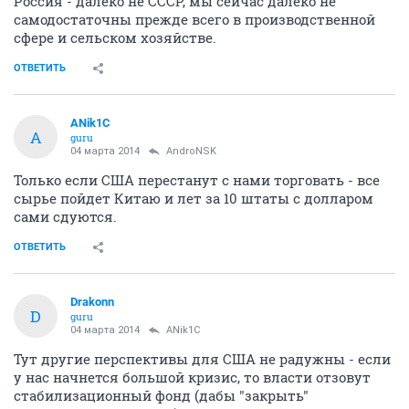
Россия - далеко не СССР, мы сейчас далеко не
самодостаточны прежде всего в производственной
сфере и сельском хозяйстве.
ОТВЕТИТЬ
ANik1C
A
guru
04 марта 2014
AndroNSK
Только если США перестанут с нами торговать - все
сырье пойдет Китаю и лет за 10 штаты с долларом
сами сдуются.
ОТВЕТИТЬ
Drakonn
D
guru
04 марта 2014
ANik1C
Тут другие перспективы для США не радужны - если
у нас начнется большой кризис, то власти отзовут
стабилизационный фонд (дабы "закрыть"