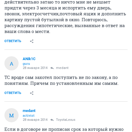
действительно затаю то ничто мне не мешает
придти через 3 месяца и испортить ему дверь,
звонок, электросчетчик,почтовый ящик и дополнить
картину пустой бутылкой в окно. Повторюсь,
рассуждения гипотетические, вызванные в ответ на
ваши слова о мести.
ОТВЕТИТЬ
ANik1C
A
guru
28 января 2014
medant
ТС вроде сам захотел поступить не по закону, а по
понятиям. Причем по установленным им самим.
ОТВЕТИТЬ
medant
M
activist
28 января 2014
ToyotaLexus
Если в договоре не прописан срок за который нужно