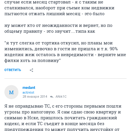
случае если месяц стартовал - я с таким не
сталкивался, наоборот при съеме ком недвижки
пытаются отжать лишний месяц - это было
ну может кто от неожиданности и вернет, но по
общему правилу - это звучит....типа как
"я тут слегка от тортика откусил, но планы мои
изменились, девочко в гости не пришла и т.к. 90%
изделия жеж осталось в невредимости - верните мне
филки хоть за половину"
ОТВЕТИТЬ
medant
M
activist
28 января 2014
ANik1C
Я не оправдываю ТС, с его стороны первыми пошли
угрозы про налоговую. Я сам сдаю свою квартиру и
снимаю в Нске, пришлось почитать гражданский
кодекс, и если ТС съедит в конце месяца без
предупреждения то может получить неустойку от