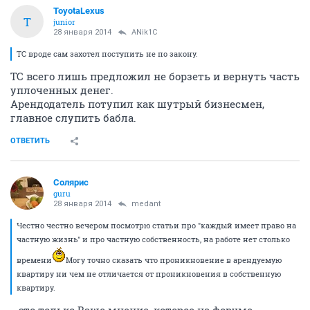
ToyotaLexus
T
junior
28 января 2014
ANik1C
ТС вроде сам захотел поступить не по закону.
ТС всего лишь предложил не борзеть и вернуть часть
уплоченных денег.
Арендодатель потупил как шутрый бизнесмен,
главное слупить бабла.
ОТВЕТИТЬ
Солярис
guru
28 января 2014
medant
Честно честно вечером посмотрю статьи про "каждый имеет право на
частную жизнь" и про частную собственность, на работе нет столько
времени
Могу точно сказать что проникновение в арендуемую
квартиру ни чем не отличается от проникновения в собственную
квартиру.