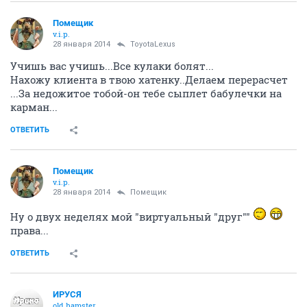
Помещик
v.i.p.
28 января 2014
ToyotaLexus
Учишь вас учишь...Все кулаки болят...
Нахожу клиента в твою хатенку..Делаем перерасчет
...За недожитое тобой-он тебе сыплет бабулечки на
карман...
ОТВЕТИТЬ
Помещик
v.i.p.
28 января 2014
Помещик
Ну о двух неделях мой "виртуальный "друг""
права...
ОТВЕТИТЬ
ИРУСЯ
old hamster