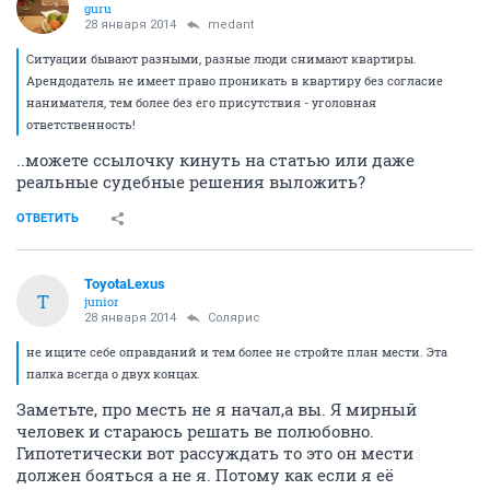
guru
28 января 2014
medant
Ситуации бывают разными, разные люди снимают квартиры.
Арендодатель не имеет право проникать в квартиру без согласие
нанимателя, тем более без его присутствия - уголовная
ответственность!
..можете ссылочку кинуть на статью или даже
реальные судебные решения выложить?
ОТВЕТИТЬ
ToyotaLexus
T
junior
28 января 2014
Солярис
не ищите себе оправданий и тем более не стройте план мести. Эта
палка всегда о двух концах.
Заметьте, про месть не я начал,а вы. Я мирный
человек и стараюсь решать ве полюбовно.
Гипотетически вот рассуждать то это он мести
должен бояться а не я. Потому как если я её