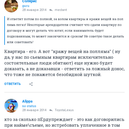
Солярис
guru
28 января 2014
medant
И ответит потом по полной, за взлом квартиры и кражи вещей на пол
ляма легко! Некоторые арендодатели считают что сдали квартиру по
договору и могут делать что хотят, если наниматель будет
подкованным, то может закончится и сроком! Не советую такое делать
или советовать!
Квартира - его. А вот "кражу вещей на полляма" ( ну
да, у нас по сьемным квартирам исключительно
состоятельные люди обитают) еще нужно будет
доказать, а не доказавши - ответить за ложный донос,
что тоже не покажется безобидной шуткой.
ОТВЕТИТЬ
Alippa
no status
28 января 2014
ToyotaLexus
кто за сколько пЕрдупреждает - это как договорились
при найме\съеме, но истребовать уплаченное в том