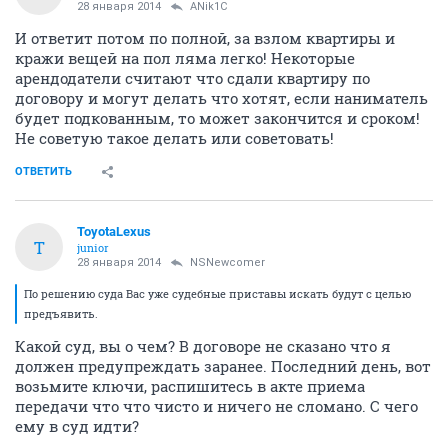
28 января 2014
ANik1C
И ответит потом по полной, за взлом квартиры и
кражи вещей на пол ляма легко! Некоторые
арендодатели считают что сдали квартиру по
договору и могут делать что хотят, если наниматель
будет подкованным, то может закончится и сроком!
Не советую такое делать или советовать!
ОТВЕТИТЬ
ToyotaLexus
T
junior
28 января 2014
NSNewcomer
По решению суда Вас уже судебные приставы искать будут с целью
предъявить.
Какой суд, вы о чем? В договоре не сказано что я
должен предупреждать заранее. Последний день, вот
возьмите ключи, распишитесь в акте приема
передачи что что чисто и ничего не сломано. С чего
ему в суд идти?