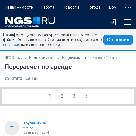
Недвижимость
Работа
Новости
Погода
Дом
На информационном ресурсе применяются cookie-
Согласен
файлы. Оставаясь на сайте, вы подтверждаете свое
согласие
на их использование.
НГС.Форум
Недвижимость
Недвижимость в Новосибирске
Перерасчет по аренде
27673
104
1
2
3
ToyotaLexus
T
junior
28 января 2014