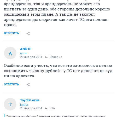
арендодателя, так и арендодатель не может его
выгнать за один день. обе стороны довольно хорошо
защищены в этом плане. А так да, не захотел
арендодатель договорится как хочет ТС, его полное
право.
ОТВЕТИТЬ
ANik1C
A
guru
28 января 2014
Солярис
Особенно если учесть, что все это затевалось с целью
сэкономить тысячу рублей - у ТС нет денег ни на суд
ни на адвоката
ОТВЕТИТЬ
ToyotaLexus
T
junior
28 января 2014
tetal
Договорился бы так 2 недели живешь неделю он тебе возвращает,