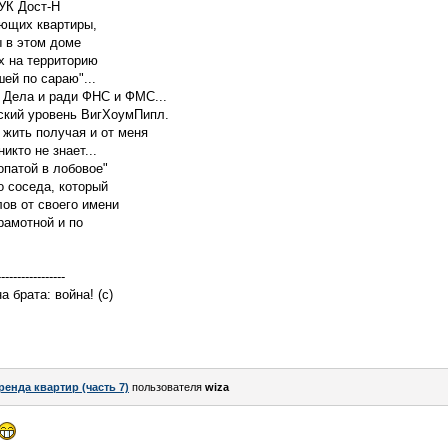
УК Дост-Н
ающих квартиры,
 в этом доме
х на территорию
ей по сараю"...
 Дела и ради ФНС и ФМС...
ский уровень ВигХоумПипл.
 жить получая и от меня
кто не знает...
опатой в лобовое"
о соседа, который
ов от своего имени
рамотной и по
-----------------
 брата: война! (с)
ренда квартир (часть 7)
пользователя
wiza