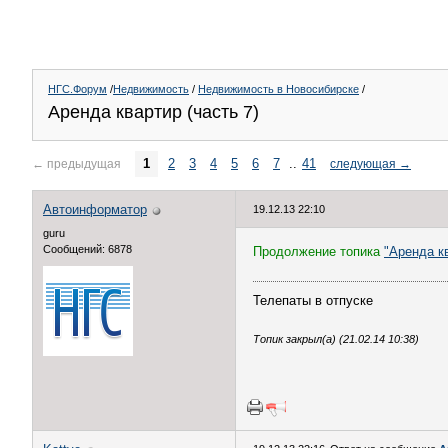
НГС.Форум
/
Недвижимость
/
Недвижимость в Новосибирске
/
Аренда квартир (часть 7)
1
2
3
4
5
6
7
..
41
←
предыдущая
следующая
→
Автоинформатор
19.12.13 22:10
guru
Сообщений: 6878
Продолжение топика
"Аренда кв
Телепаты в отпуске
Топик закрыл(а) (21.02.14 10:38)