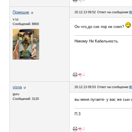
Помещик
20.12.13 09:52
Ответ на сообщение
R
v.i.p.
Сообщений: 8800
Он что,до сих пор не снял?
Никому Ни Кабельность.
visna
20.12.13 09:53
Ответ на сообщение
R
guru
Сообщений: 3120
вы меня пугаете- у вас же сын
П.3