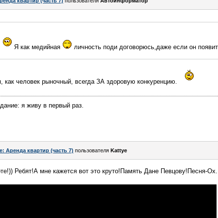
ренда квартир (часть 7)
пользователя
Автоинформатор
Я как медийная
личность поди договорюсь,даже если он появит
я, как человек рыночный, всегда ЗА здоровую конкуренцию.
ание: я живу в первый раз.
e: Аренда квартир (часть 7)
пользователя
Kattye
те!)) Ребят!А мне кажется вот это круто!Память Дане Певцову!Песня-Ох..