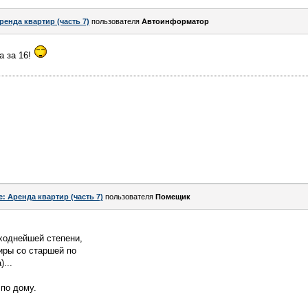
ренда квартир (часть 7)
пользователя
Автоинформатор
а за 16!
e: Аренда квартир (часть 7)
пользователя
Помещик
сходнейшей степени,
иры со старшей по
...
по дому.