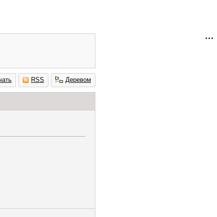
чать
RSS
Деревом