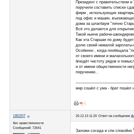
Президент с правительством и 
поручили составить списки сд
фирм , использующих квартиры
под офис и машин, въезжающи
дома за шлагбаум "лично Старш
Всё это делается для открытия
Такой нынче рабоче-швондеров
Как эта Старшая по дому будет
долю своей немалой зарплаты-ни
Особенно , когда пообещала "л
от своего имени и малахольног
блюдёт чистоту рядов и помысл
и от имени общественности нег
поручению...
------------------------------------------------
мир сошёл с ума - брат пошёл на
180207
20.12.13 11:20
Ответ на сообщение
А
бес нравственности
Сообщений: 72641
Заложи соседа и спи спокойно