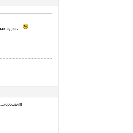
ься здесь..
..хорошая!!!