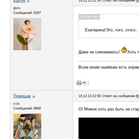
Kattye
19.12.13 22:16
Ответ на сообщение
А
guru
Сообщений: 5297
В ответ на:
Екатерина!Это..того..этого..
Даже не сомневаюсь!
Хоть 
Всем моим ошибкам есть оправд
Помещик
19.12.13 22:59
Ответ на сообщение
R
v.i.p.
Сообщений: 8800
О! Можно хоть раз быть на стар