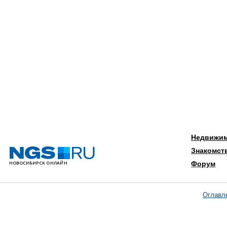
Недвижи
Знакомст
Форум
Оглавл