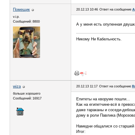
Помещик
20.12.13 10:46
Ответ на сообщение
А
v.i.p.
Сообщений: 8800
А у меня есть опупенная двушк
Никому Ни Кабельность.
wiza
20.12.13 11:17
Ответ на сообщение
R
больше хорошего
Сообщений: 16917
Епитеты на кворуме пошли...
Как на египетчине-всё в прево
даже тараканы и соседи-дебош
дому в роли Павлика (Морозова)
Намедни общалися со старшей 
Итог: