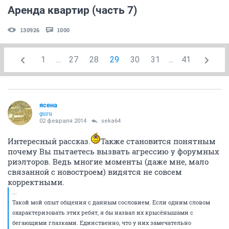
Аренда квартир (часть 7)
130926
1000
1
...
27
28
29
30
31
...
41
ясена
guru
02 февраля 2014
seka64
Интересный рассказ.
Также становится понятным
почему Вы пытаетесь вызвать агрессию у форумных
риэлторов. Ведь многие моменты (даже мне, мало
связанной с новостроем) видятся не совсем
корректными.
...
Такой мой опыт общения с данным сословием. Если одним словом
охарактеризовать этих ребят, я бы назвал их крысёнышами с
бегающими глазками. Единственно, что у них замечательно