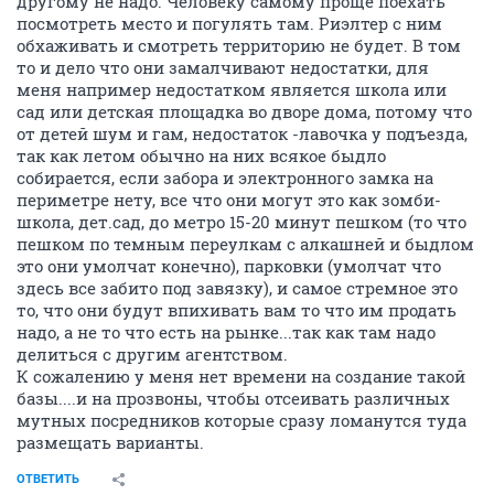
другому не надо. Человеку самому проще поехать
посмотреть место и погулять там. Риэлтер с ним
обхаживать и смотреть территорию не будет. В том
то и дело что они замалчивают недостатки, для
меня например недостатком является школа или
сад или детская площадка во дворе дома, потому что
от детей шум и гам, недостаток -лавочка у подъезда,
так как летом обычно на них всякое быдло
собирается, если забора и электронного замка на
периметре нету, все что они могут это как зомби-
школа, дет.сад, до метро 15-20 минут пешком (то что
пешком по темным переулкам с алкашней и быдлом
это они умолчат конечно), парковки (умолчат что
здесь все забито под завязку), и самое стремное это
то, что они будут впихивать вам то что им продать
надо, а не то что есть на рынке...так как там надо
делиться с другим агентством.
К сожалению у меня нет времени на создание такой
базы....и на прозвоны, чтобы отсеивать различных
мутных посредников которые сразу ломанутся туда
размещать варианты.
ОТВЕТИТЬ