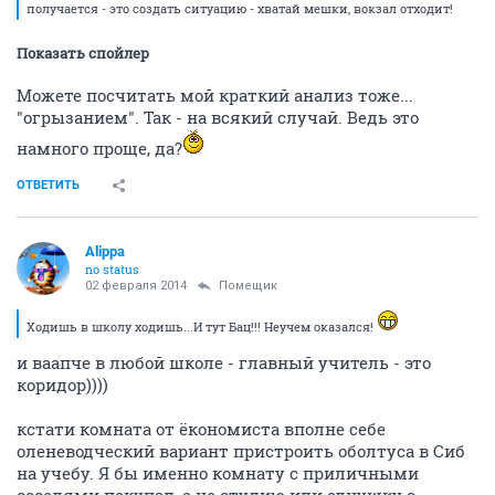
получается - это создать ситуацию - хватай мешки, вокзал отходит!
Показать спойлер
Можете посчитать мой краткий анализ тоже...
"огрызанием". Так - на всякий случай. Ведь это
намного проще, да?
ОТВЕТИТЬ
Alippa
no status
02 февраля 2014
Помещик
Ходишь в школу ходишь...И тут Бац!!! Неучем оказался!
и ваапче в любой школе - главный учитель - это
коридор))))
кстати комната от ёкономиста вполне себе
оленеводческий вариант пристроить оболтуса в Сиб
на учебу. Я бы именно комнату с приличными
соседями покупал, а не студию или однушку с