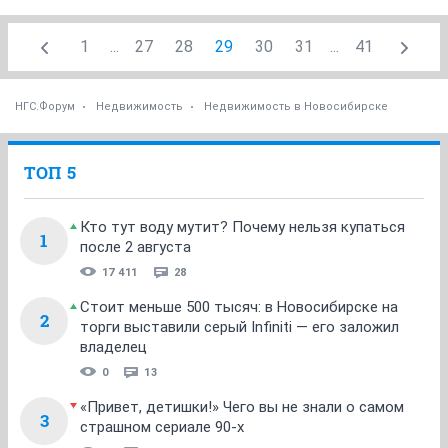
1
...
27
28
29
30
31
...
41
НГС.Форум
Недвижимость
Недвижимость в Новосибирске
ТОП 5
Кто тут воду мутит? Почему нельзя купаться
1
после 2 августа
17 411
28
Стоит меньше 500 тысяч: в Новосибирске на
2
торги выставили серый Infiniti — его заложил
владелец
0
13
«Привет, детишки!» Чего вы не знали о самом
3
страшном сериале 90-х