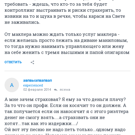
требовать - ждешь, что кто-то за тебя будет
контроллинг выстраивать и риски страхерить, то
извини на то и щука в речке, чтобы караси на Свете
не заживались.
От маклера можно ждать только услуг маклера -
если желаешь просто лежать на диване маниловым,
то тогда нужно нанимать управляющего или жену
на себе женить с тремя высшими и папой олигархом
ОТВЕТИТЬ
авпвыапвапвап
А
experienced
02 февраля 2014
ясена
А мне зачем страховая? Я ему за что деньги плачу?
За то что он профи. Если он косячит то он должен. А
так получается если он накосячит я с этого риэлтера
денег не смогу взять....а страховать они не
хотят...так как это издержки..../
Ой вот эту песню не надо петь только...одному надо