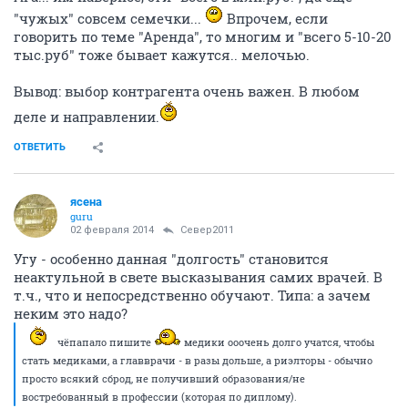
"чужых" совсем семечки...
Впрочем, если
говорить по теме "Аренда", то многим и "всего 5-10-20
тыс.руб" тоже бывает кажутся.. мелочью.
Вывод: выбор контрагента очень важен. В любом
деле и направлении.
ОТВЕТИТЬ
ясена
guru
02 февраля 2014
Север2011
Угу - особенно данная "долгость" становится
неактульной в свете высказывания самих врачей. В
т.ч., что и непосредственно обучают. Типа: а зачем
неким это надо?
чёпапало пишите
медики ооочень долго учатся, чтобы
стать медиками, а главврачи - в разы дольше, а риэлторы - обычно
просто всякий сброд, не получивший образования/не
востребованный в профессии (которая по диплому).