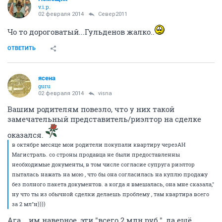
v.i.p.
02 февраля 2014
Север2011
Чо то дороговатый...Гульденов жалко..
ОТВЕТИТЬ
ясена
guru
02 февраля 2014
visna
Вашим родителям повезло, что у них такой
замечательный представитель/риэлтор на сделке
оказался.
в октябре месяце мои родители покупали квартиру черезАН
Магистраль. со строны продавца не были предоставленны
необходимые документы, в том числе согласие супруга риэлтор
пыталась нажать на мою , что бы она согласилась на куплю продажу
без полного пакета документов. а когда я вмешалась, она мне сказала,"
ну что ты из обычной сделки делаешь проблему , там квартира всего
за 2 мл"н))))
Ага... им наверное, эти "всего 2 млн.руб.", да ещё