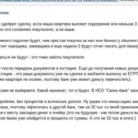
теке.
не одобрит сделку, если ваша квартира вызовет подозрение или меньше 3
но это головняки покупателя, а не ваши.
емного подолее будет, чем простая покупка за нал или безнал у обычног
счет оценщика, замерщика и еще недели 2 будут отчет писать для банка)
аться не будут - это тоже забота покупателя.
т после передачи документов в юстицию. Еще до получения новых докум
юстиции - что ваши документы уже на сделке и закАжите выписку из ЕГРП
же квартире не хозяин, поэтому банк уже может деньгу перечислять).
ами не выбираете. Какой назначат, тот и будет. В НСО "Связь-банк" зан
роблем, без процентов и всяческих доплат. Ну разве что инкассацию зак
раза, поэтому обратилась в другой банк, там за 10 тыс со мной приехали
и к месту закладки денег в ячейку (это на будущее - как потом деньги в
ом банке уже обойдется в проценты от суммы. А это не 10 тыс в итоге.)