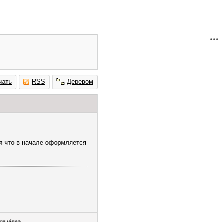
чать
RSS
Деревом
ся что в начале оформляется
еля
visna