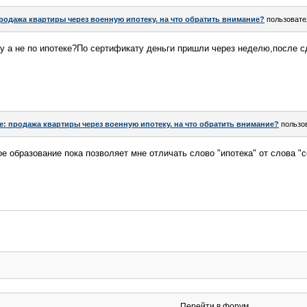
родажа квартиры через военную ипотеку. на что обратить внимание?
пользоват
у а не по ипотеке?По сертификату деньги пришли через неделю,после с
e: продажа квартиры через военную ипотеку. на что обратить внимание?
пользо
ое образование пока позволяет мне отличать слово "ипотека" от слова "
Перейти в форум