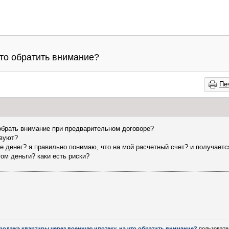
что обратить внимание?
Пе
 обрать внимание при предварительном договоре?
твуют?
ие денег? я правильно понимаю, что на мой расчетный счет? и получает
ом деньги? каки есть риски?
родажа квартиры через военную ипотеку. на что обратить внимание?
пользоват