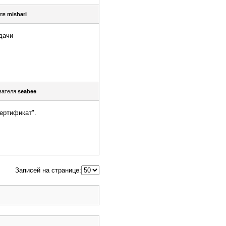
еля
mishari
дачи
вателя
seabee
сертификат".
Записей на странице: