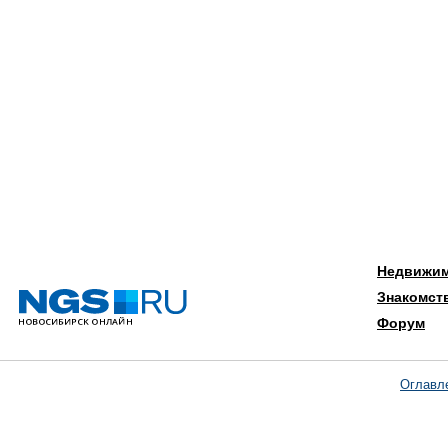
Недвижи
Знакомст
Форум
Оглавл