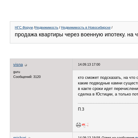
НГС.Форум
/
Недвижимость
/
Недвижимость в Новосибирске
/
продажа квартиры через военную ипотеку. на 
visna
14.09.13 17:00
guru
Сообщений: 3120
кто сможет подсказать, на что
какие подводные камни сущес
в какте сроки идет перечислен
сделка в Юстиции, а только пот
П.3
mishari
14.09.13 19:58
Ответ на сообщение
п