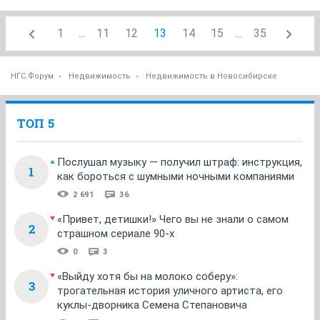
1
...
11
12
13
14
15
...
35
НГС.Форум
Недвижимость
Недвижимость в Новосибирске
ТОП 5
Послушал музыку — получил штраф: инструкция,
1
как бороться с шумными ночными компаниями
2 691
36
«Привет, детишки!» Чего вы не знали о самом
2
страшном сериале 90-х
0
3
«Выйду хотя бы на молоко соберу»:
3
трогательная история уличного артиста, его
куклы-дворника Семена Степановича