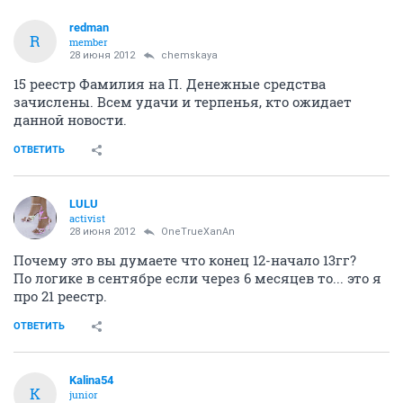
redman
R
member
28 июня 2012
chemskaya
15 реестр Фамилия на П. Денежные средства
зачислены. Всем удачи и терпенья, кто ожидает
данной новости.
ОТВЕТИТЬ
LULU
activist
28 июня 2012
OneTrueXanAn
Почему это вы думаете что конец 12-начало 13гг?
По логике в сентябре если через 6 месяцев то... это я
про 21 реестр.
ОТВЕТИТЬ
Kalina54
K
junior