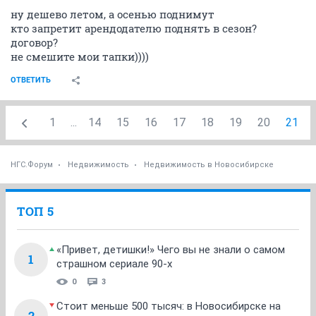
ну дешево летом, а осенью поднимут
кто запретит арендодателю поднять в сезон?
договор?
не смешите мои тапки))))
ОТВЕТИТЬ
1
...
14
15
16
17
18
19
20
21
НГС.Форум
Недвижимость
Недвижимость в Новосибирске
ТОП 5
«Привет, детишки!» Чего вы не знали о самом
1
страшном сериале 90-х
0
3
Стоит меньше 500 тысяч: в Новосибирске на
2