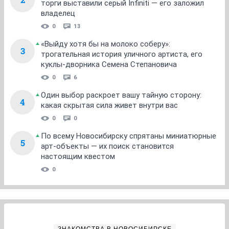
торги выставили серый Infiniti — его заложил
владелец
0
13
«Выйду хотя бы на молоко соберу»:
3
трогательная история уличного артиста, его
куклы-дворника Семена Степановича
0
6
Один выбор раскроет вашу тайную сторону:
4
какая скрытая сила живет внутри вас
0
0
По всему Новосибирску спрятаны миниатюрные
5
арт-объекты — их поиск становится
настоящим квестом
0