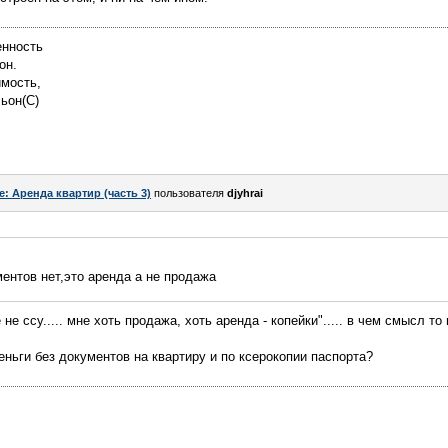
енность
он.
имость,
льон(С)
e: Аренда квартир (часть 3)
пользователя
djyhrai
ментов нет,это аренда а не продажа
не ссу..... мне хоть продажа, хоть аренда - копейки"..... в чем смысл то
еньги без документов на квартиру и по ксерокопии паспорта?