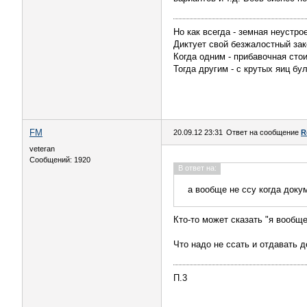
Но как всегда - земная неустро
Диктует свой безжалостный зак
Когда одним - прибавочная сто
Тогда другим - с крутых яиц бу
FM
20.09.12 23:31
Ответ на сообщение
R
veteran
Сообщений: 1920
В ответ на:
а вообще не ссу когда доку
Кто-то может сказать "я вообще 
Что надо не ссать и отдавать д
П.3