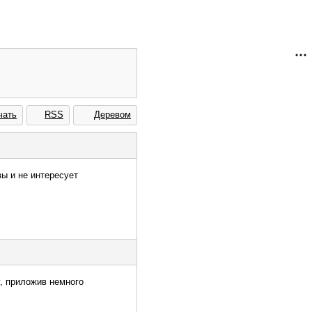
чать
RSS
Деревом
вы и не интересует
у, приложив немного