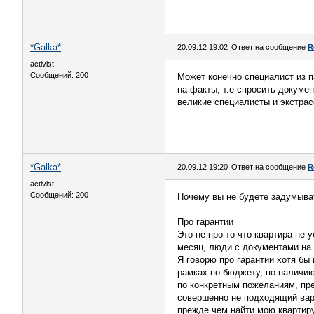
*Galka*
20.09.12 19:02
Ответ на сообщение
R
activist
Сообщений: 200
Может конечно специалист из п
на факты, т.е спросить докуме
великие специалисты и экстрасе
*Galka*
20.09.12 19:20
Ответ на сообщение
R
activist
Сообщений: 200
Почему вы не будете задумыва
Про гарантии
Это не про то что квартира не
месяц, люди с документами на э
Я говорю про гарантии хотя бы
рамках по бюджету, по наличию 
по конкретным пожеланиям, пр
совершенно не подходящий вар
прежде чем найти мою квартиру