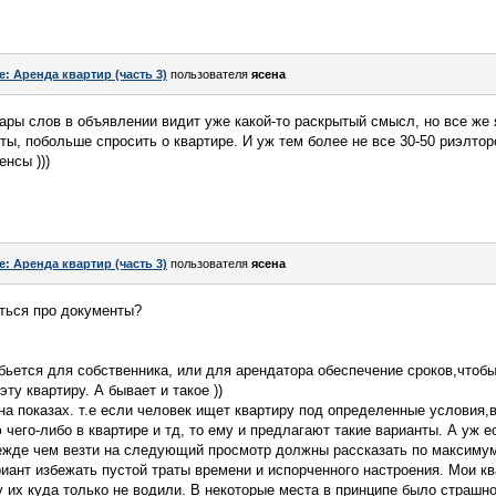
e: Аренда квартир (часть 3)
пользователя
ясена
ары слов в объявлении видит уже какой-то раскрытый смысл, но все же
нты, побольше спросить о квартире. И уж тем более не все 30-50 риэлто
нсы )))
e: Аренда квартир (часть 3)
пользователя
ясена
ться про документы?
 убьется для собственника, или для арендатора обеспечение сроков,чтоб
ту квартиру. А бывает и такое ))
 на показах. т.е если человек ищет квартиру под определенные условия,
чего-либо в квартире и тд, то ему и предлагают такие варианты. А уж е
ежде чем везти на следующий просмотр должны рассказать по максимуму
иант избежать пустой траты времени и испорченного настроения. Мои к
 их куда только не водили. В некоторые места в принципе было страшно