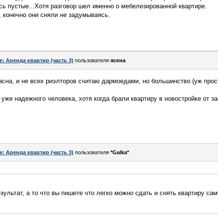
сь пустые...Хотя разговор шел именно о мебелезированной квартире.
, конечно они сняли не задумываясь.
e: Аренда квартир (часть 3)
пользователя
ясена
ласна, и не всех риэлторов считаю дармоедами, но большинство (уж про
уже надежного человека, хотя когда брали квартиру в новостройке от 
e: Аренда квартир (часть 3)
пользователя
*Galka*
зультат, а то что вы пишете что легко можно сдать и снять квартиру са