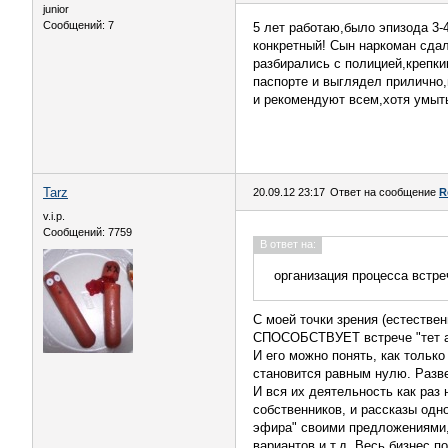
junior
Сообщений: 7
5 лет работаю,было эпизода 3-4
конкретный! Сын наркоман сдал
разбирались с полицией,крепки
паспорте и выглядел прилично,
и рекомендуют всем,хотя умыть 
Tarz
20.09.12 23:17
Ответ на сообщение
R
v.i.p.
Сообщений: 7759
В ответ на:
организация процесса встре
С моей точки зрения (естестве
СПОСОБСТВУЕТ встрече "тет а 
И его можно понять, как только
становится равным нулю. Разве
И вся их деятельность как раз 
собственников, и рассказы одн
эфира" своими предложениями,
вариантов и т.д. Весь бизнес п