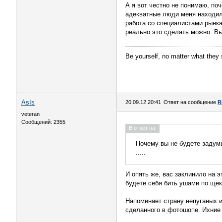
А я вот честно не понимаю, по
адекватные люди меня находили
работа со специалистами рынка
реально это сделать можно. Вы
Be yourself, no matter what they 
AsIs
20.09.12 20:41
Ответ на сообщение
R
veteran
Сообщений: 2355
В ответ на:
Почему вы не будете задум
.....
И опять же, вас заклинило на 
будете себя бить ушами по щек
Напоминает страну непуганых и
сделанного в фотошопе. Ихние