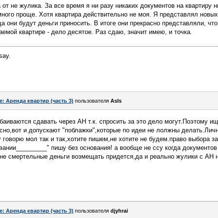
от не жулика. За все время я ни разу никаких документов на квартиру н
много проще. Хотя квартира действительно не моя. Я представлял новы
а они будут деньги приносить. В итоге они прекрасно представляли, что 
емой квартире - дело десятое. Раз сдаю, значит имею, и точка.
say.
e: Аренда квартир (часть 3)
пользователя
AsIs
аиваются сдавать через АН т.к. спросить за это дело могут.Поэтому ищ
сно,вот и допускают "поблажки",которые по идеи не лолжны делать.Личн
 говорю мол так и так,хотите пишем,не хотите не будем.право выбора за
вании_________" пишу без основания! а вообще не ссу когда документов 
не смертельные деньги возмещать придется,да и реально жулики с АН 
e: Аренда квартир (часть 3)
пользователя
djyhrai