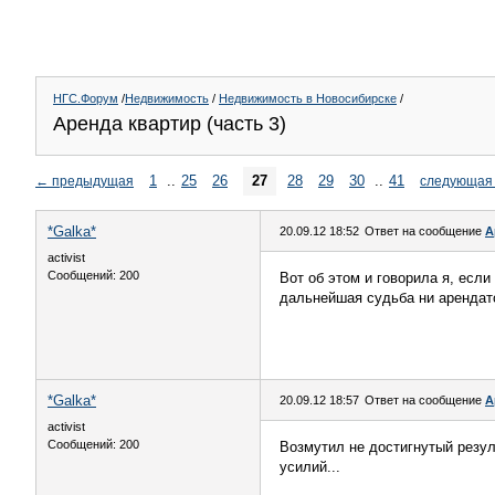
НГС.Форум
/
Недвижимость
/
Недвижимость в Новосибирске
/
Аренда квартир (часть 3)
1
..
25
26
27
28
29
30
..
41
←
предыдущая
следующая
*Galka*
20.09.12 18:52
Ответ на сообщение
А
activist
Сообщений: 200
Вот об этом и говорила я, есл
дальнейшая судьба ни арендатор
*Galka*
20.09.12 18:57
Ответ на сообщение
А
activist
Сообщений: 200
Возмутил не достигнутый резул
усилий...