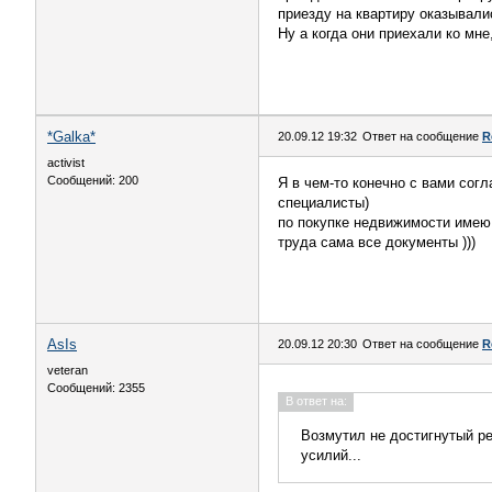
приезду на квартиру оказывали
Ну а когда они приехали ко мне
*Galka*
20.09.12 19:32
Ответ на сообщение
R
activist
Сообщений: 200
Я в чем-то конечно с вами сог
специалисты)
по покупке недвижимости имею 
труда сама все документы )))
AsIs
20.09.12 20:30
Ответ на сообщение
R
veteran
Сообщений: 2355
В ответ на:
Возмутил не достигнутый ре
усилий...