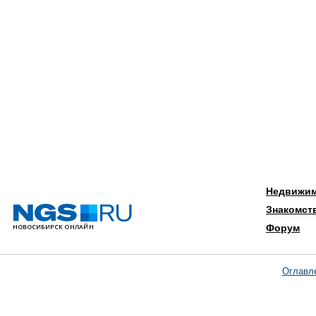
Недвижи
Знакомст
Форум
Оглавл