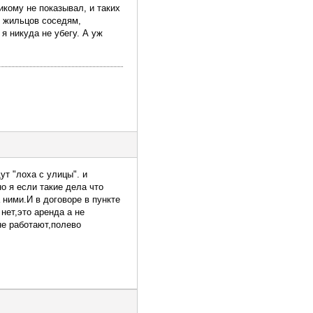
икому не показывал, и таких
х жильцов соседям,
я никуда не убегу. А уж
ут "лоха с улицы". и
о я если такие дела что
 ними.И в договоре в пункте
нет,это аренда а не
не работают,полево