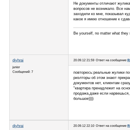
Не документы отличают жулика 
вопросов не возникало. Все на
заходили ко мне, показывал куд
какое я имею отношение к сдава
Be yourself, no matter what they 
djyhrai
20.09.12 21:59
Ответ на сообщение
R
junior
Сообщений: 7
повторюсь:реальные жулики поб
риэлторы об этом знают прекра
документов нет, клиентам сразу
"квартира пренадлежит на осно
продажа,даже если нарвешься,
большое))))
djyhrai
20.09.12 22:10
Ответ на сообщение
R