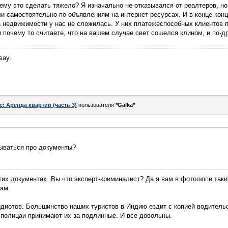
чему это сделать тяжело? Я изначально не отказывался от реалтеров, но
 самостоятельно по объявлениям на интернет-ресурсах. И в конце конц
 недвижимости у нас не сложилась. У них платежеспособных клиентов п
 почему то считаете, что на вашем случае свет сошелся клином, и по-др
say.
e: Аренда квартир (часть 3)
пользователя
*Galka*
ываться про документы?
этих документах. Вы что эксперт-криминалист? Да я вам в фотошопе так
ам.
диотов. Большинство наших туристов в Индию ездит с копией водитель
 полицаи принимают их за подлинные. И все довольны.