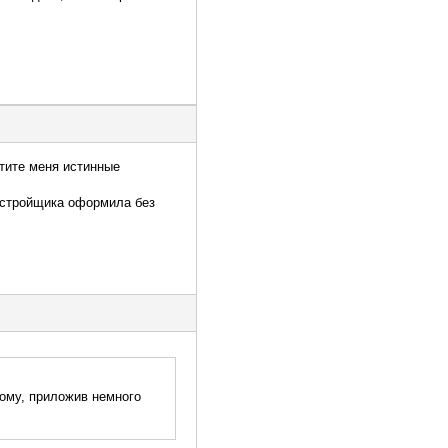
стите меня истинные
застройщика оформила без
мому, приложив немного