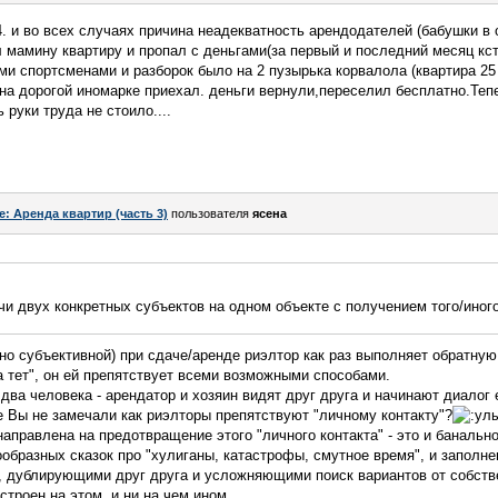
. и во всех случаях причина неадекватность арендодателей (бабушки в о
 мамину квартиру и пропал с деньгами(за первый и последний месяц кст
ми спортсменами и разборок было на 2 пузырька корвалола (квартира 25
на дорогой иномарке приехал. деньги вернули,переселил бесплатно.Теп
руки труда не стоило....
e: Аренда квартир (часть 3)
пользователя
ясена
чи двух конкретных субъектов на одном объекте с получением того/иного
нно субъективной) при сдаче/аренде риэлтор как раз выполняет обратную
тет", он ей препятствует всеми возможными способами.
 два человека - арендатор и хозяин видят друг друга и начинают диалог
 Вы не замечали как риэлторы препятствуют "личному контакту"?
направлена на предотвращение этого "личного контакта" - это и баналь
ообразных сказок про "хулиганы, катастрофы, смутное время", и заполн
 дублирующими друг друга и усложняющими поиск вариантов от собств
остроен на этом, и ни на чем ином.