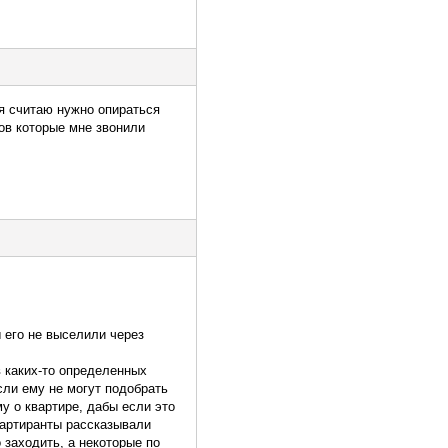
 я считаю нужно опираться
ров которые мне звонили
ы его не выселили через
в каких-то определенных
сли ему не могут подобрать
 о квартире, дабы если это
вартиранты рассказывали
 заходить, а некоторые по