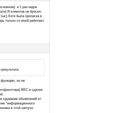
сновном). и 1 раз кидок
ати) Я клиентов не бросил,
 тыс).Хотя была прописка в
ерь только со мной работают
 результата.
 функцию, он не
 его(риэлтора) ВЕС в сделке
ное срывание объявлений от
ение "информационного
енника в этой шелухе