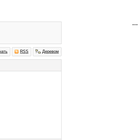
чать
RSS
Деревом