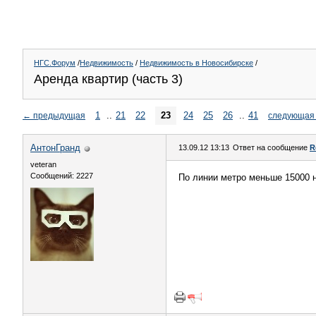
НГС.Форум
/
Недвижимость
/
Недвижимость в Новосибирске
/
Аренда квартир (часть 3)
1
..
21
22
23
24
25
26
..
41
←
предыдущая
следующая
АнтонГранд
13.09.12 13:13
Ответ на сообщение
R
veteran
Сообщений: 2227
По линии метро меньше 15000 не