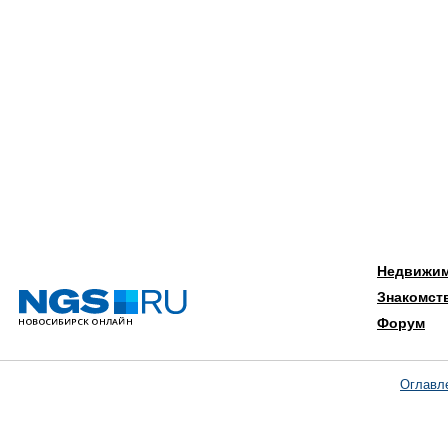
Недвижи
Знакомст
Форум
Оглавл