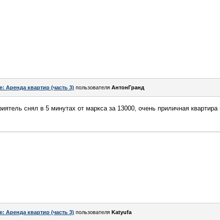
e: Аренда квартир (часть 3)
пользователя
АнтонГранд
риятель снял в 5 минутах от маркса за 13000, очень приличная квартира
e: Аренда квартир (часть 3)
пользователя
Katyufa