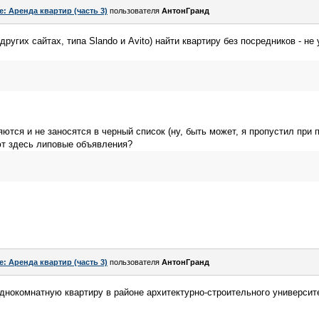
e: Аренда квартир (часть 3)
пользователя
АнтонГранд
других сайтах, типа Slando и Avito) найти квартиру без посредников - н
ются и не заносятся в черный список (ну, быть может, я пропустил при 
т здесь липовые объявления?
e: Аренда квартир (часть 3)
пользователя
АнтонГранд
днокомнатную квартиру в районе архитектурно-строительного университе