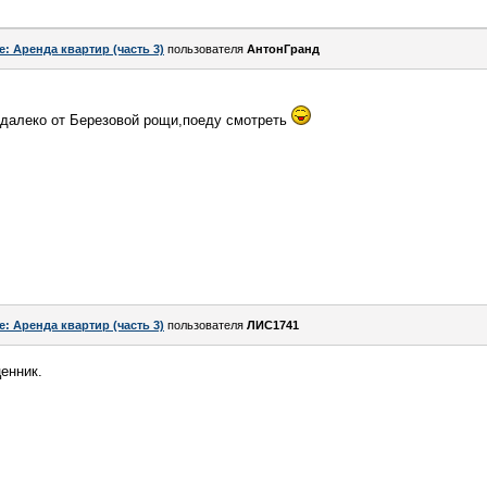
e: Аренда квартир (часть 3)
пользователя
АнтонГранд
едалеко от Березовой рощи,поеду смотреть
e: Аренда квартир (часть 3)
пользователя
ЛИС1741
енник.