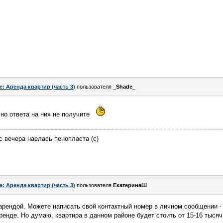
e: Аренда квартир (часть 3)
пользователя
_Shade_
но ответа на них не получите
 вечера наелась пенопласта (с)
e: Аренда квартир (часть 3)
пользователя
ЕкатеринаШ
арендой. Можете написать свой контактный номер в личном сообщении -
ренде. Но думаю, квартира в данном районе будет стоить от 15-16 тысяч