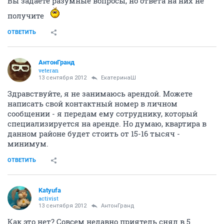
Вы задаете разумные вопросы, но ответа на них не
получите
ОТВЕТИТЬ
АнтонГранд
veteran
13 сентября 2012
ЕкатеринаШ
Здравствуйте, я не занимаюсь арендой. Можете
написать свой контактный номер в личном
сообщении - я передам ему сотруднику, который
специализируется на аренде. Но думаю, квартира в
данном районе будет стоить от 15-16 тысяч -
минимум.
ОТВЕТИТЬ
Katyufa
activist
13 сентября 2012
АнтонГранд
Как это нет? Совсем недавно приятель снял в 5