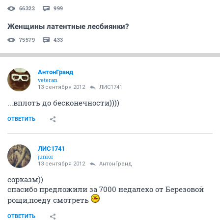
66322
999
Женщины латентные лесбиянки?
75579
433
АнтонГранд
veteran
13 сентября 2012
ЛИС1741
...вплоть до бесконечности))))
ОТВЕТИТЬ
ЛИС1741
junior
13 сентября 2012
АнтонГранд
сорказм))
спасибо предложили за 7000 недалеко от Березовой
рощи,поеду смотреть
ОТВЕТИТЬ