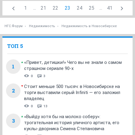
1
...
21
22
23
24
25
...
41
НГС.Форум
Недвижимость
Недвижимость в Новосибирске
ТОП 5
«Привет, детишки!» Чего вы не знали о самом
1
страшном сериале 90-х
0
3
Стоит меньше 500 тысяч: в Новосибирске на
2
торги выставили серый Infiniti — его заложил
владелец
0
13
«Выйду хотя бы на молоко соберу»:
3
трогательная история уличного артиста, его
куклы-дворника Семена Степановича