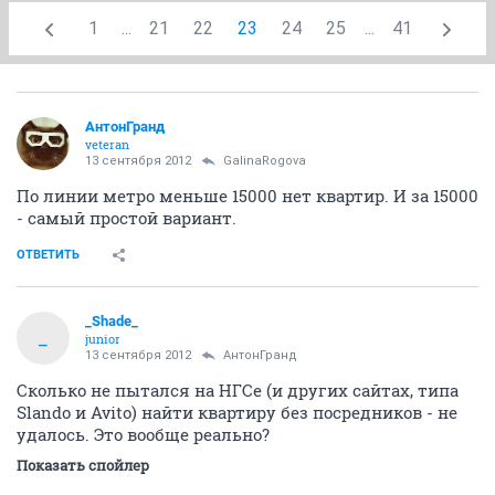
1
...
21
22
23
24
25
...
41
АнтонГранд
veteran
13 сентября 2012
GalinaRogova
По линии метро меньше 15000 нет квартир. И за 15000
- самый простой вариант.
ОТВЕТИТЬ
_Shade_
_
junior
13 сентября 2012
АнтонГранд
Сколько не пытался на НГСе (и других сайтах, типа
Slando и Avito) найти квартиру без посредников - не
удалось. Это вообще реально?
Показать спойлер