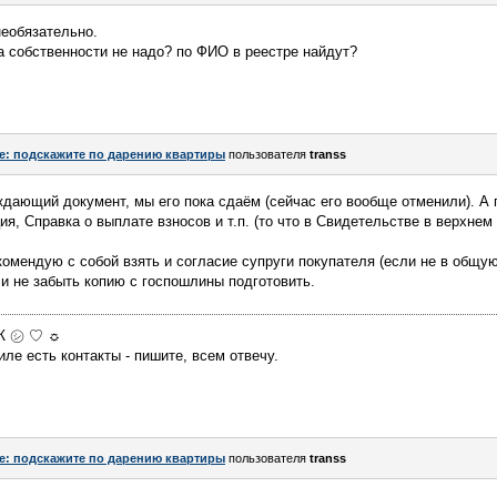
 необязательно.
ва собственности не надо? по ФИО в реестре найдут?
e: подскажите по дарению квартиры
пользователя
transs
ждающий документ, мы его пока сдаём (сейчас его вообще отменили). А
я, Справка о выплате взносов и т.п. (то что в Свидетельстве в верхнем 
омендую с собой взять и согласие супруги покупателя (если не в общу
и не забыть копию с госпошлины подготовить.
МЖ ㋛ ♡ ☼
ле есть контакты - пишите, всем отвечу.
e: подскажите по дарению квартиры
пользователя
transs