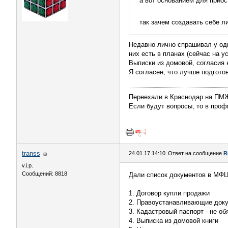
а вот основанием для приос
так зачем создавать себе 
Недавно лично спрашивал у одн
них есть в планах (сейчас на 
Выписки из домовой, согласия н
Я согласен, что лучше подгото
Переехали в Краснодар на П
Если будут вопросы, то в профи
transs
24.01.17 14:10
Ответ на сообщение
R
v.i.p.
Сообщений: 8818
Дали список документов в МФ
1. Договор купли продажи
2. Правоустанавливающие док
3. Кадастровый паспорт - не об
4. Выписка из домовой книги