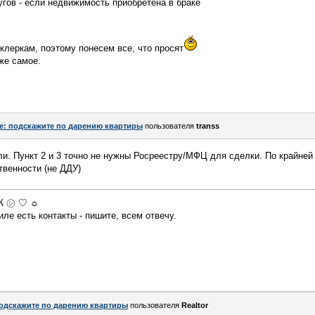
угов - если недвижимость приобретена в браке
 клеркам, поэтому понесем все, что просят
 же самое.
e: подскажите по дарению квартиры
пользователя
transs
и. Пункт 2 и 3 точно не нужны Росреестру/МФЦ для сделки. По крайней 
твенности (не ДДУ)
МЖ ㋛ ♡ ☼
ле есть контакты - пишите, всем отвечу.
одскажите по дарению квартиры
пользователя
Realtor