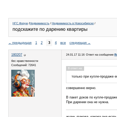
НГС.Форум
/
Недвижимость
/
Недвижимость в Новосибирске
/
подскажите по дарению квартиры
1
2
3
4
все
←
предыдущая
следующая
→
180207
24.01.17 11:16
Ответ на сообщение
R
бес нравственности
Сообщений: 72641
В ответ на:
только при купле-продаже 
совершенно верно.
В пакет доков по купле-продаж
При дарении она не нужна.
жизнь такова, какова она есть