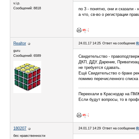
v.i.p.
Сообщений: 8818
по 3 - понятно, они и сказали -
а что, св-во о регистрации пра
Realtor
24.01.17 14:25
Ответ на сообщение
R
guru
Сообщений: 6589
Свидетельство - правоподтвер
ДКП, ДДУ, Дарение, Приватизаци
не требуется сдавать.
Ещё Свидетельство о браке рек
помимо перечисленного списка 
Переехали в Краснодар на П
Если будут вопросы, то в профи
180207
24.01.17 14:29
Ответ на сообщение
R
бес нравственности