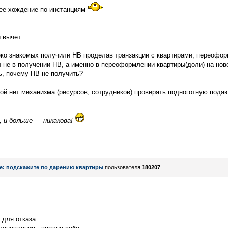
нее хождение по инстанциям
й вычет
еко знакомых получили НВ проделав транзакции с квартирами, переофор
не в получении НВ, а именно в переоформлении квартиры(доли) на ново
ь, почему НВ не получить?
ой нет механизма (ресурсов, сотрудников) проверять подноготную под
, и больше — никакова!
e: подскажите по дарению квартиры
пользователя
180207
 для отказа