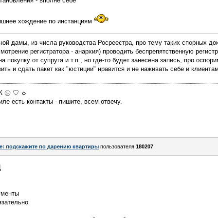
тановления - вполне себе
лишнее хождение по инстанциям
ой дамы, из числа руководства Росреестра, про тему таких спорных док
усмотрение регистратора - анархия) проводить беспрепятственную регист
а покупку от супруга и т.п., но где-то будет занесена запись, про оспор
вить и сдать пакет как "юстиции" нравится и не наживать себе и клиент
МЖ ㋛ ♡ ☼
ле есть контакты - пишите, всем отвечу.
e: подскажите по дарению квартиры
пользователя
180207
Ц
ументы
язательно