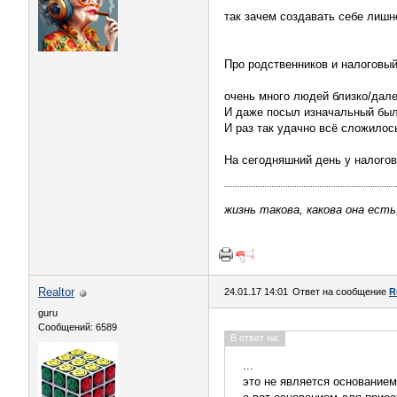
так зачем создавать себе лиш
Про родственников и налоговы
очень много людей близко/дал
И даже посыл изначальный был 
И раз так удачно всё сложилос
На сегодняшний день у налогов
жизнь такова, какова она есть
Realtor
24.01.17 14:01
Ответ на сообщение
R
guru
Сообщений: 6589
В ответ на:
...
это не является основанием