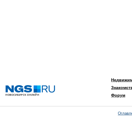
Недвижи
Знакомст
Форум
Оглавл