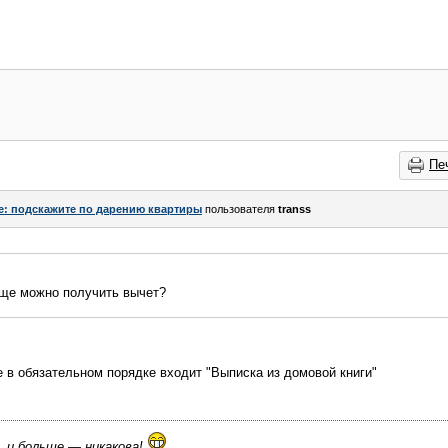
Пе
e: подскажите по дарению квартиры
пользователя
transs
еще можно получить вычет?
е в обязательном порядке входит "Выписка из домовой книги"
, и больше — никакова!