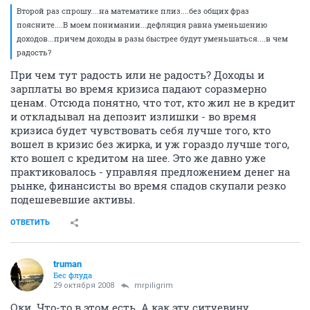
Второй раз спрошу....на математике плиз....без общих фраз
поясните....В моем понимании...дефляция равна уменьшению
доходов...причем доходы в разы быстрее будут уменьшаться....в чем
радость?
При чем тут радость или не радость? Доходы и
зарплаты во время кризиса падают соразмерно
ценам. Отсюда понятно, что тот, кто жил не в кредит
и откладывал на депозит излишки - во время
кризиса будет чувствовать себя лучше того, кто
вошел в кризис без жирка, и уж гораздо лучше того,
кто вошел с кредитом на шее. Это же давно уже
практиковалось - управляя предложением денег на
рынке, финансисты во время спадов скупали резко
подешевевшие активы.
ОТВЕТИТЬ
truman
Бес флуда
29 октября 2008
mrpiligrim
Оки. Что-то в этом есть. А как эту ситуевину