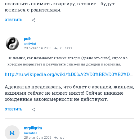
позволить снимать квартиру, в тощие - будут
ютиться с родителями.
ОТВЕТИТЬ
poih
activist
28 октября 2008
rulezzz
Не помню, как называются такие товары (давно это было), спрос на
которые возрастает в результате снижения доходов населения,
http://ru.wikipedia.org/wiki/%D0%A2%D0%BE%D0%B2%D0%B0%D1%80_%D0%93%D0%B8%D1%84%D1%84%D0%B5%D0%BD%D0%B0
Адекватно предсказать, что будет с арендой, жильем,
акциями сейчас не может никто! Сейчас никакие
обыденные закономерности не действуют.
ОТВЕТИТЬ
mrpiligrim
M
member
28 октября 2008
poih