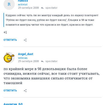
rulezzz
R
activist
29 октября 2008
spectator
Кудрин сейчас чуть ли не мантру каждый день по ящику повторяет
"Рублю не будет писец, рублю не будет писец", Ельцин в 98-м тоже
помнится мантры читал что кризиса не будет, кризиса не будет.
+1
ОТВЕТИТЬ
Angel_dust
veteran
29 октября 2008
spectator
по крайней мере в 98 девольвация была более
очивидна, нежели сейчас, все таки стоит учитывать,
что экономика нанешняя сильно отличиается от
тамошней
ОТВЕТИТЬ
Аналитик_БД