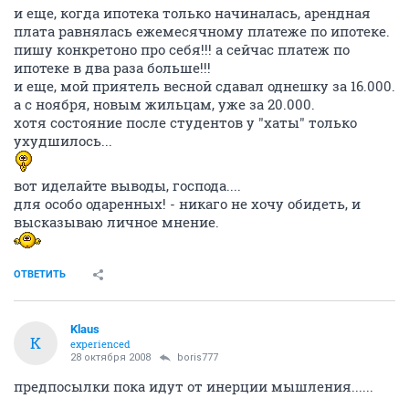
и еще, когда ипотека только начиналась, арендная
плата равнялась ежемесячному платеже по ипотеке.
пишу конкретоно про себя!!! а сейчас платеж по
ипотеке в два раза больше!!!
и еще, мой приятель весной сдавал однешку за 16.000.
а с ноября, новым жильцам, уже за 20.000.
хотя состояние после студентов у "хаты" только
ухудшилось...
вот иделайте выводы, господа....
для особо одаренных! - никаго не хочу обидеть, и
высказываю личное мнение.
ОТВЕТИТЬ
Klaus
K
experienced
28 октября 2008
boris777
предпосылки пока идут от инерции мышления......