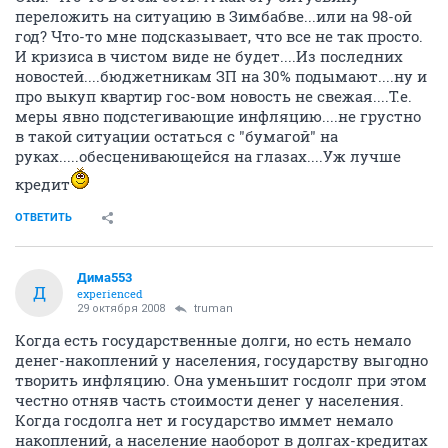
переложить на ситуацию в Зимбабве...или на 98-ой
год? Что-то мне подсказывает, что все не так просто.
И кризиса в чистом виде не будет....Из последних
новостей....бюджетникам ЗП на 30% подымают....ну и
про выкуп квартир гос-вом новость не свежая....Т.е.
меры явно подстегивающие инфляцию....не грустно
в такой ситуации остаться с "бумагой" на
руках.....обесценивающейся на глазах....Уж лучше
кредит
ОТВЕТИТЬ
Дима553
Д
experienced
29 октября 2008
truman
Когда есть государственные долги, но есть немало
денег-накоплений у населения, государству выгодно
творить инфляцию. Она уменьшит госдолг при этом
честно отняв часть стоимости денег у населения.
Когда госдолга нет и государство иммет немало
накоплений, а население наоборот в долгах-кредитах