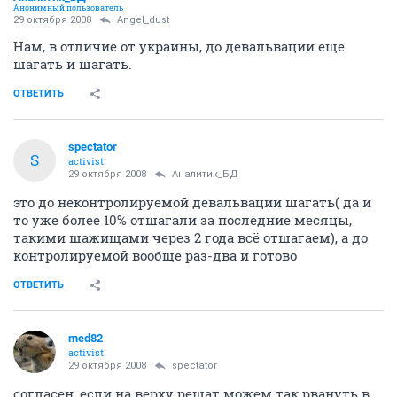
Анонимный пользователь
29 октября 2008
Angel_dust
Нам, в отличие от украины, до девальвации еще
шагать и шагать.
ОТВЕТИТЬ
spectator
S
activist
29 октября 2008
Аналитик_БД
это до неконтролируемой девальвации шагать( да и
то уже более 10% отшагали за последние месяцы,
такими шажищами через 2 года всё отшагаем), а до
контролируемой вообще раз-два и готово
ОТВЕТИТЬ
med82
activist
29 октября 2008
spectator
согласен, если на верху решат можем так рвануть в