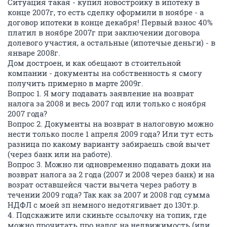
Ситуация такая - купил новостройку в ипотеку в
конце 2007г, то есть сделку оформили в ноябре - а
договор ипотеки в конце декабря! Первый взнос 40%
платил в ноябре 2007г при заключении договора
долевого участия, а остальные (ипотечые деньги) - в
январе 2008г.
Дом достроен, и как обещают в стоительной
компании - документы на собственность я смогу
получить примерно в марте 2009г.
Вопрос 1. Я могу подавать заявление на возврат
налога за 2008 и весь 2007 год или только с ноября
2007 года?
Вопрос 2. Документы на возврат в налоговую можно
нести только после 1 апреля 2009 года? Или тут есть
разница по какому варианту забираешь свой вычет
(через банк или на работе).
Вопрос 3. Можно ли одновременно подавать доки на
возврат налога за 2 года (2007 и 2008 через банк) и на
возрат оставшейся части вычета через работу в
течении 2009 года? Так как за 2007 и 2008 год сумма
НДФЛ с моей зп немного недотягивает до 130т.р.
4. Подскажите или скиньте ссылочку на топик, где
можно прочитать про налог на недвижимость (или