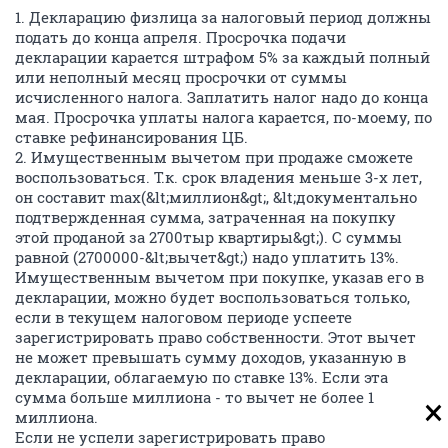
1. Декларацию физлица за налоговый период должны
подать до конца апреля. Просрочка подачи
декларации карается штрафом 5% за каждый полный
или неполный месяц просрочки от суммы
исчисленного налога. Заплатить налог надо до конца
мая. Просрочка уплаты налога карается, по-моему, по
ставке рефинансирования ЦБ.
2. Имущественным вычетом при продаже сможете
воспользоваться. Т.к. срок владения меньше 3-х лет,
он составит max(&lt;миллион&gt;, &lt;документально
подтвержденная сумма, затраченная на покупку
этой проданой за 2700тыр квартиры&gt;). С суммы
равной (2700000-&lt;вычет&gt;) надо уплатить 13%.
Имущественным вычетом при покупке, указав его в
декларации, можно будет воспользоваться только,
если в текущем налоговом периоде успеете
зарегистрировать право собственности. Этот вычет
не может превышать сумму доходов, указанную в
декларации, облагаемую по ставке 13%. Если эта
сумма больше миллиона - то вычет не более 1
миллиона.
Если не успели зарегистрировать право