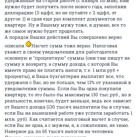
удержанные на старой работе (с января по май), Вам
нужно будет получить после нового года, заполнив
декларацию (3-ндфл, но не путайте с 2-ндфл, эт
другое :)) и сдав еще раз комплект документов по
квартире. Ну и Вашему мужу тоже, я думаю, все то
же самое нужно будет проделать.
А порядок Ваших действий Вы совершенно верно
описали.
Насчет сумм тоже верно. Налоговая
укажет в своем уведомлении для работодателя
основную и "процентную" суммы (они там пишут не
сумму к возврату, а сумму дохода, с которой Вы
имеете право не платить налоги, т.е. 1 млн.руб +
проценты), и Ваша бухгалтерия выплатит все, что
удержали с Вас, но не больше, чем 13% от указанной в
уведомлении суммы. Если бы Вы одна покупали
квартиру, то это было бы максимум 130 тыс.руб., но в
реальности, конечно, будет меньше, ведь все зависит
от Вашего дохода (130 тысяч выплатили бы в случае,
если Вы на нынешней работе уже успели заработать 1
млн. руб). Как считается налоговый вычет в случае,
если Вы не одна, а с мужем, я, к сожалению, не знаю.
Наверное да, по 65 тысяч налогов на человека.