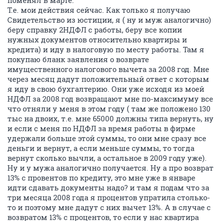
поменял в марте.
Т.е. мои действия сейчас. Как только я получаю
Свидетельство из юстиции, я ( ну и муж аналогично)
беру справку 2НДФЛ с работы, беру все копии
нужных документов относительно квартиры и
кредита) и иду в налоговую по месту работы. Там я
покупаю бланк заявления о возврате
имущественного налогового вычета за 2008 год. Мне
через месяц дадут положительный ответ с которым
я иду в свою бухгалтерию. Они уже исходя из моей
НДФЛ за 2008 год возвращают мне по-максимуму все
что отняли у меня в этом году ( там же положено 130
тыс на двоих, т.е. мне 65000 должны типа вернуть, ну
и если с меня по НДФЛ за время работы в фирме
удержали больше этой суммы, то они мне сразу все
деньги и вернут, а если меньше суммы, то тогда
вернут сколько вычли, а остальное в 2009 году уже).
Ну и у мужа аналогично получается. Ну а про возврат
13% с провентов по кредиту, это мне уже в январе
идти сдавать документы надо? и там я подам что за
три месяца 2008 года я процентов упратила столько-
то и поэтому мне дадут с них вычет 13%. А в случае с
возвратом 13% с процентов, то если у нас квартира