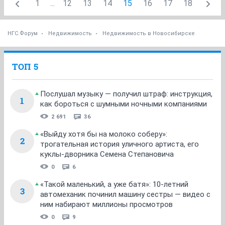
1
...
12
13
14
15
16
17
18
НГС.Форум
Недвижимость
Недвижимость в Новосибирске
ТОП 5
Послушал музыку — получил штраф: инструкция,
1
как бороться с шумными ночными компаниями
2 691
36
«Выйду хотя бы на молоко соберу»:
2
трогательная история уличного артиста, его
куклы-дворника Семена Степановича
0
6
«Такой маленький, а уже батя»: 10-летний
3
автомеханик починил машину сестры — видео с
ним набирают миллионы просмотров
0
9