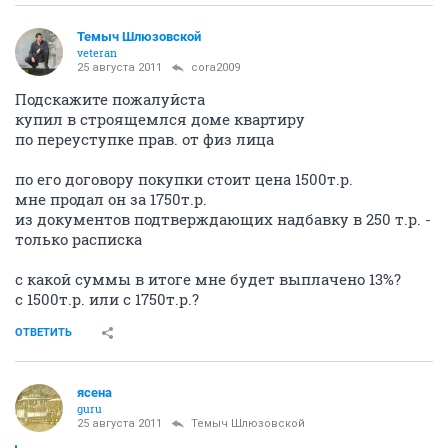
Темыч Шлюзовской
veteran
25 августа 2011
cora2009
Подскажите пожалуйста
купил в строящемлся доме квартиру
по переуступке прав. от физ лица
по его договору покупки стоит цена 1500т.р.
мне продал он за 1750т.р.
из документов подтверждающих надбавку в 250 т.р. -
только расписка
с какой суммы в итоге мне будет выплачено 13%?
с 1500т.р. или с 1750т.р.?
ОТВЕТИТЬ
ясена
guru
25 августа 2011
Темыч Шлюзовской