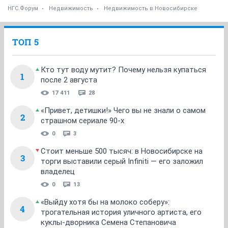
НГС.Форум
Недвижимость
Недвижимость в Новосибирске
ТОП 5
Кто тут воду мутит? Почему нельзя купаться
1
после 2 августа
17 411
28
«Привет, детишки!» Чего вы не знали о самом
2
страшном сериале 90-х
0
3
Стоит меньше 500 тысяч: в Новосибирске на
3
торги выставили серый Infiniti — его заложил
владелец
0
13
«Выйду хотя бы на молоко соберу»:
4
трогательная история уличного артиста, его
куклы-дворника Семена Степановича