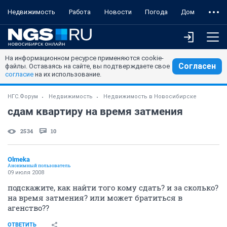
Недвижимость
Работа
Новости
Погода
Дом
На информационном ресурсе применяются cookie-
Согласен
файлы. Оставаясь на сайте, вы подтверждаете свое
согласие
на их использование.
НГС.Форум
Недвижимость
Недвижимость в Новосибирске
сдам квартиру на время затмения
2534
10
Olmeka
Анонимный пользователь
09 июля 2008
подскажите, как найти того кому сдать? и за сколько?
на время затмения? или может братиться в
агенство??
ОТВЕТИТЬ