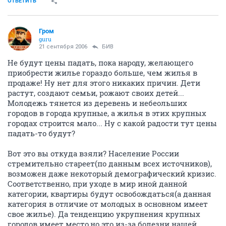
ОТВЕТИТЬ
Гром
guru
21 сентября 2006
БИВ
Не будут цены падать, пока народу, желающего
приобрести жилье гораздо больше, чем жилья в
продаже! Ну нет для этого никаких причин. Дети
растут, создают семьи, рожают своих детей...
Молодежь тянется из деревень и небеольших
городов в города крупные, а жилья в этих крупных
городах строится мало... Ну с какой радости тут цены
падать-то будут?
Вот это вы откуда взяли? Население России
стремительно стареет(по данным всех источников),
возможен даже некоторый демографический кризис.
Соответственно, при уходе в мир иной данной
категории, квартиры будут освобождаться(а данная
категория в отличие от молодых в основном имеет
свое жилье). Да тенденцию укрупнения крупных
городов имеет место,но это из-за болезни нашей