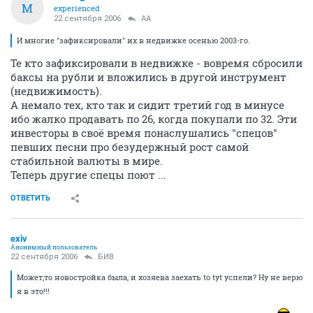
M
experienced
22 сентября 2006
AA
И многие "зафиксировали" их в недвижке осенью 2003-го.
Те кто зафиксировали в недвижке - вовремя сбросили
баксы на рубли и вложились в другой инструмент
(недвижимость).
А немало тех, кто так и сидит третий год в минусе
ибо жалко продавать по 26, когда покупали по 32. Эти
инвесторы в своё время понаслушались "спецов"
певших песни про безудержный рост самой
стабильной валюты в мире.
Теперь другие спецы поют ...
ОТВЕТИТЬ
exiv
Анонимный пользователь
22 сентября 2006
БИВ
Может,то новостройка была, и хозяева заехать to tyt успели? Ну не верю
я в это!!!