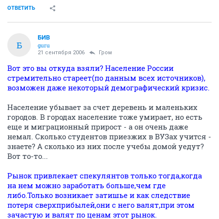
ОТВЕТИТЬ
БИВ
Б
guru
21 сентября 2006
Гром
Вот это вы откуда взяли? Население России
стремительно стареет(по данным всех источников),
возможен даже некоторый демографический кризис.
Население убывает за счет деревень и маленьких
городов. В городах население тоже умирает, но есть
еще и миграционный прирост - а он очень даже
немал. Сколько студентов приезжих в ВУЗах учится -
знаете? А сколько из них после учебы домой уедут?
Вот то-то...
Рынок привлекает спекулянтов только тогда,когда
на нем можно заработать больше,чем где
либо.Только возникает затишье и как следствие
потеря сверхприбылей,они с него валят,при этом
зачастую и валят по ценам этот рынок.