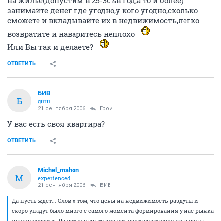
на жилье(допустим в 25-30%в год,а то и более)
занимайте денег где угодно,у кого угодно,сколько
сможете и вкладывайте их в недвижимость,легко
возвратите и наваритесь неплохо
Или Вы так и делаете?
ОТВЕТИТЬ
БИВ
Б
guru
21 сентября 2006
Гром
У вас есть своя квартира?
ОТВЕТИТЬ
Michel_mahon
M
experienced
21 сентября 2006
БИВ
Да пусть ждет... Слов о том, что цены на недвижимость раздуты и
скоро упадут было много с самого момента формирования у нас рынка
недвижимости. Да вот рынку-то уже лет черт знает сколько, а цены