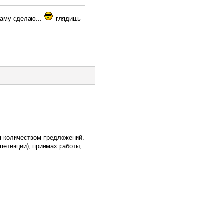
ламу сделаю...
глядишь
м количеством предложений,
петенции), приемах работы,