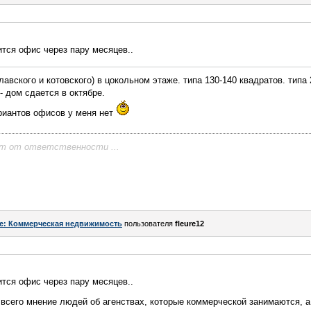
ится офис через пару месяцев..
авского и котовского) в цокольном этаже. типа 130-140 квадратов. типа 
- дом сдается в октябре.
ариантов офисов у меня нет
ет от ответственности ...
e: Коммерческая недвижимость
пользователя
fleure12
ится офис через пару месяцев..
 всего мнение людей об агенствах, которые коммерческой занимаются, 