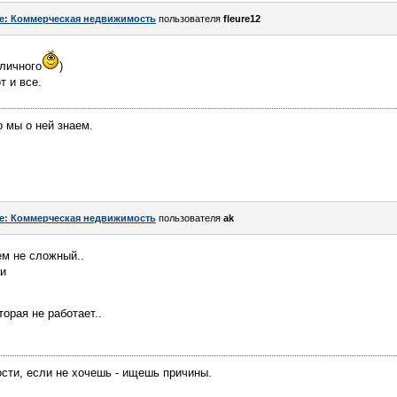
e: Коммерческая недвижимость
пользователя
fleure12
 личного
)
т и все.
о мы о ней знаем.
e: Коммерческая недвижимость
пользователя
ak
ем не сложный..
ли
орая не работает..
сти, если не хочешь - ищешь причины.