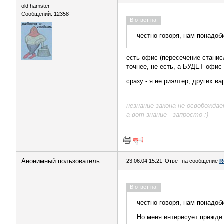
old hamster
Сообщений: 12358
В ответ на:
честно говоря, нам понадоб
есть офис (пересечение станисл
точнее, не есть, а БУДЕТ офис 
сразу - я не риэлтер, других в
незнание закона не освобожда
а вот знание - запросто :)
Анонимный пользователь
23.06.04 15:21
Ответ на сообщение
R
В ответ на:
честно говоря, нам понадоб
Но меня интересует прежде