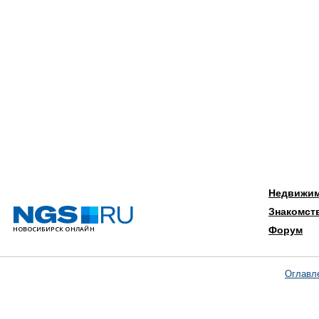
Недвижи
Знакомст
Форум
Оглавл