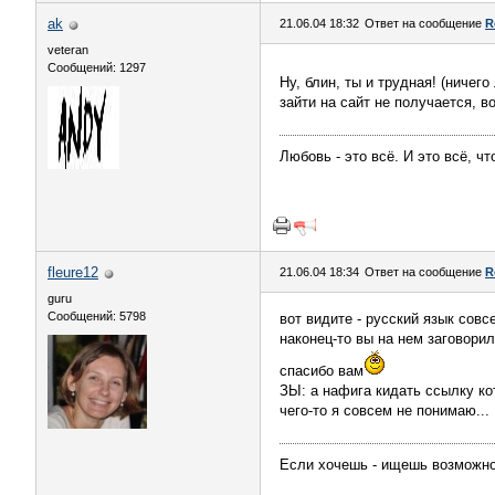
ak
21.06.04 18:32
Ответ на сообщение
R
veteran
Сообщений: 1297
Ну, блин, ты и трудная! (ничего
зайти на сайт не получается, во
Любовь - это всё. И это всё, чт
fleure12
21.06.04 18:34
Ответ на сообщение
R
guru
Сообщений: 5798
вот видите - русский язык совс
наконец-то вы на нем заговори
спасибо вам
ЗЫ: а нафига кидать ссылку кот
чего-то я совсем не понимаю...
Если хочешь - ищешь возможно