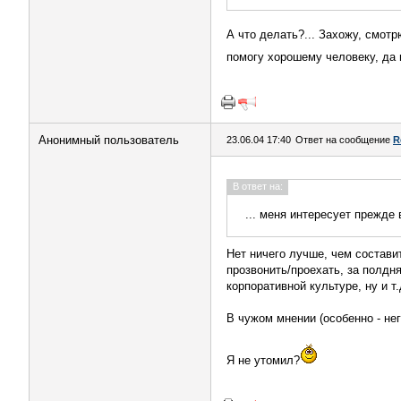
А что делать?... Захожу, смот
помогу хорошему человеку, да 
Анонимный пользователь
23.06.04 17:40
Ответ на сообщение
R
В ответ на:
... меня интересует прежде 
Нет ничего лучше, чем состав
прозвонить/проехать, за полдн
корпоративной культуре, ну и т.
В чужом мнении (особенно - не
Я не утомил?