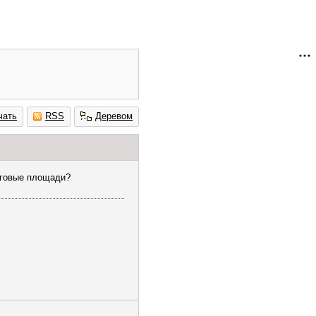
чать
RSS
Деревом
рговые площади?