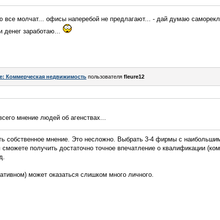
рю все молчат... офисы наперебой не предлагают... - дай думаю саморек
и денег заработаю...
e: Коммерческая недвижимость
пользователя
fleure12
всего мнение людей об агенствах...
ить собственное мнение. Это несложно. Выбрать 3-4 фирмы с наибольши
я сможете получить достаточно точное впечатление о квалификации (ком
д.
гативном) может оказаться слишком много личного.